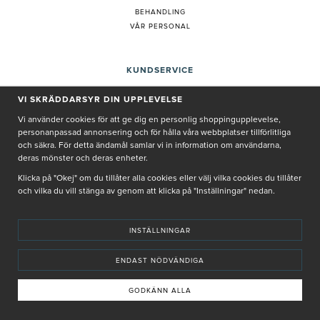
BEHANDLING
VÅR PERSONAL
KUNDSERVICE
INTEGRITETSPOLICY
VI SKRÄDDARSYR DIN UPPLEVELSE
KÖPVILLKOR
Vi använder cookies för att ge dig en personlig shoppingupplevelse,
BETALNINGSVILLKOR
personanpassad annonsering och för hålla våra webbplatser tillförlitliga
SÅ HANDLAR DU
och säkra. För detta ändamål samlar vi in information om användarna,
VANLIGA FRÅGOR ORDER
deras mönster och deras enheter.
OM OSS
Klicka på "Okej" om du tillåter alla cookies eller välj vilka cookies du tillåter
JOBBA MED OSS
och vilka du vill stänga av genom att klicka på "Inställningar" nedan.
REKLAMATION
LOGGA IN
KUNDTJÄNST
INSTÄLLNINGAR
COOKIE-INSTÄLLNINGAR
ENDAST NÖDVÄNDIGA
PRENUMERERA PÅ NYHETSBREV
GODKÄNN ALLA