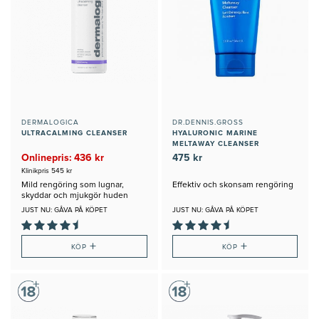
DERMALOGICA
DR.DENNIS.GROSS
ULTRACALMING CLEANSER
HYALURONIC MARINE
MELTAWAY CLEANSER
Onlinepris: 436 kr
475 kr
Klinikpris 545 kr
Mild rengöring som lugnar,
Effektiv och skonsam rengöring
skyddar och mjukgör huden
JUST NU: GÅVA PÅ KÖPET
JUST NU: GÅVA PÅ KÖPET
+
+
KÖP
KÖP