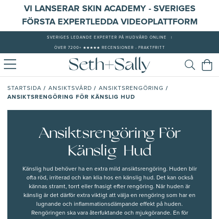
VI LANSERAR SKIN ACADEMY - SVERIGES
FÖRSTA EXPERTLEDDA VIDEOPLATTFORM
SVERIGES LEDANDE EXPERTER PÅ HUDVÅRD ONLINE
|
ÖVER 7200+ ★★★★★ RECENSIONER - FRAKTFRITT
/
/
/
STARTSIDA
ANSIKTSVÅRD
ANSIKTSRENGÖRING
ANSIKTSRENGÖRING FÖR KÄNSLIG HUD
Ansiktsrengöring För
Känslig Hud
Känslig hud
behöver ha en extra mild ansiktsrengöring. Huden blir
ofta röd, irriterad och kan klia hos en känslig hud. Det kan också
kännas stramt, torrt eller fnasigt efter rengöring. När huden är
känslig är det därför extra viktigt att välja en rengöring som har en
lugnande och inflammationsdämpande effekt på huden.
Rengöringen ska vara återfuktande och mjukgörande. En för