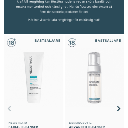
kraftfull rengöring kan förstöra hudens redan sköra barriär och
orsaka mer torrhet och känslighet.
Har du
Rosacea
eller eksem så
finns det speciella produkter för det.
Här har vi samlat alla rengöringar för en känslig hud!
BÄSTSÄLJARE
BÄSTSÄLJARE
NEOSTRATA
DERMACEUTIC
FACIAL CLEANSER
ADVANCED CLEANSER