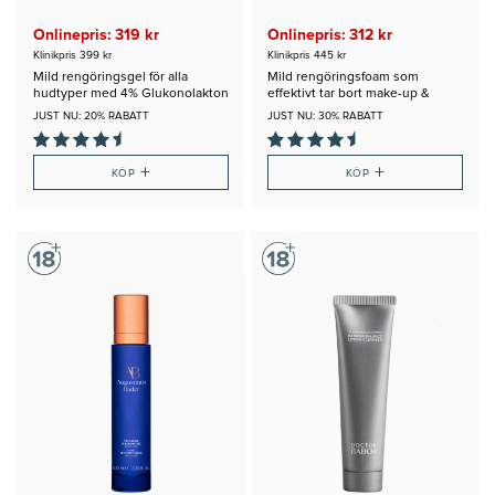
Onlinepris: 319 kr
Onlinepris: 312 kr
Klinikpris 399 kr
Klinikpris 445 kr
Mild rengöringsgel för alla
Mild rengöringsfoam som
hudtyper med 4% Glukonolakton
effektivt tar bort make-up &
överskott av talg
JUST NU: 20% RABATT
JUST NU: 30% RABATT
+
+
KÖP
KÖP