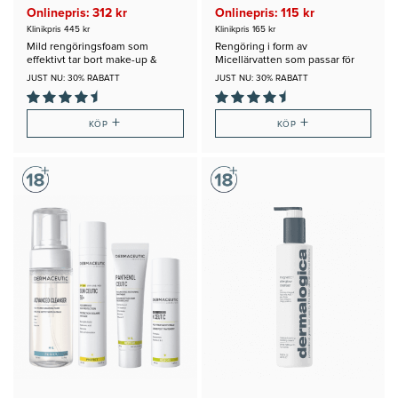
Onlinepris: 312 kr
Onlinepris: 115 kr
Klinikpris 445 kr
Klinikpris 165 kr
Mild rengöringsfoam som
Rengöring i form av
effektivt tar bort make-up &
Micellärvatten som passar för
överskott av talg
alla Hudtyper
JUST NU: 30% RABATT
JUST NU: 30% RABATT
+
+
KÖP
KÖP