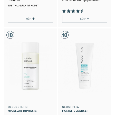
hudtyper
smälter till en olja på huden
JUST NU: GÅVA PÅ KÖPET
+
+
KÖP
KÖP
MESOESTETIC
NEOSTRATA
MICELLAR BIPHASIC
FACIAL CLEANSER