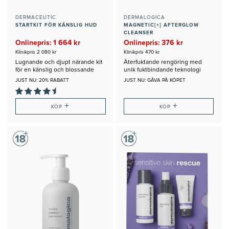
DERMACEUTIC
DERMALOGICA
STARTKIT FÖR KÄNSLIG HUD
MAGNETIC[+] AFTERGLOW
CLEANSER
Onlinepris: 1 664 kr
Onlinepris: 376 kr
Klinikpris 2 080 kr
Klinikpris 470 kr
Lugnande och djupt närande kit
Återfuktande rengöring med
för en känslig och blossande
unik fuktbindande teknologi
hud
JUST NU: 20% RABATT
JUST NU: GÅVA PÅ KÖPET
+
+
KÖP
KÖP