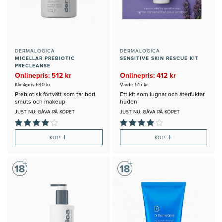
DERMALOGICA
DERMALOGICA
MICELLAR PREBIOTIC
SENSITIVE SKIN RESCUE KIT
PRECLEANSE
Onlinepris: 512 kr
Onlinepris: 412 kr
Klinikpris 640 kr
Värde 515 kr
Prebiotisk förtvätt som tar bort
Ett kit som lugnar och återfuktar
smuts och makeup
huden
JUST NU: GÅVA PÅ KÖPET
JUST NU: GÅVA PÅ KÖPET
+
+
KÖP
KÖP