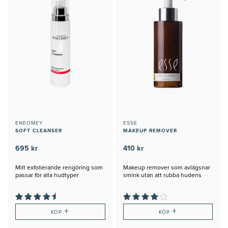
ENEOMEY
ESSE
SOFT CLEANSER
MAKEUP REMOVER
695 kr
410 kr
Milt exfolierande rengöring som
Makeup remover som avlägsnar
passar för alla hudtyper
smink utan att rubba hudens
barriär
+
+
KÖP
KÖP