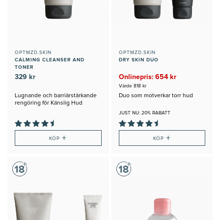
OPTMZD.SKIN
OPTMZD.SKIN
CALMING CLEANSER AND
DRY SKIN DUO
TONER
329 kr
Onlinepris: 654 kr
Värde 818 kr
Lugnande och barriärstärkande
Duo som motverkar torr hud
rengöring för Känslig Hud
JUST NU: 20% RABATT
+
+
KÖP
KÖP