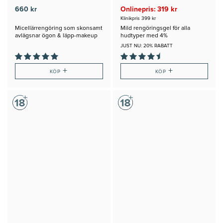
660 kr
Onlinepris: 319 kr
Klinikpris 399 kr
Micellärrengöring som skonsamt
Mild rengöringsgel för alla
avlägsnar ögon & läpp-makeup
hudtyper med 4%
Glukonolakton
JUST NU: 20% RABATT
+
+
KÖP
KÖP