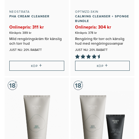
NEOSTRATA
OPTMZD.SKIN
PHA CREAM CLEANSER
CALMING CLEANSER + SPONGE
BUNDLE
Onlinepris: 311 kr
Onlinepris: 304 kr
Klinikpris 389 kr
Klinikpris 378 kr
Mild rengöringskräm för känslig
Rengöring för torr och känslig
och torr hud
hud med rengöringssvampar
JUST NU: 20% RABATT
JUST NU: 20% RABATT
+
+
KÖP
KÖP