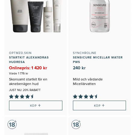
OPTMZD.SKIN
SYNCHROLINE
STARTKIT ALEXANDRAS
SENSICURE MICELLAR WATER
HUDRESA
PWS
Onlinepris: 1 420 kr
240 kr
Värde 1 776 kr
Skonsamt startkit för en
Mild och vårdande
aknebenägen hud
Micellärvatten
JUST NU: 20% RABATT
+
+
KÖP
KÖP