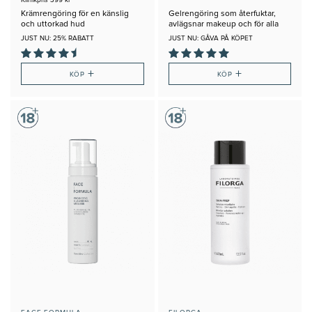
Krämrengöring för en känslig
Gelrengöring som återfuktar,
och uttorkad hud
avlägsnar makeup och för alla
hudtyper
JUST NU: 25% RABATT
JUST NU: GÅVA PÅ KÖPET
+
+
KÖP
KÖP