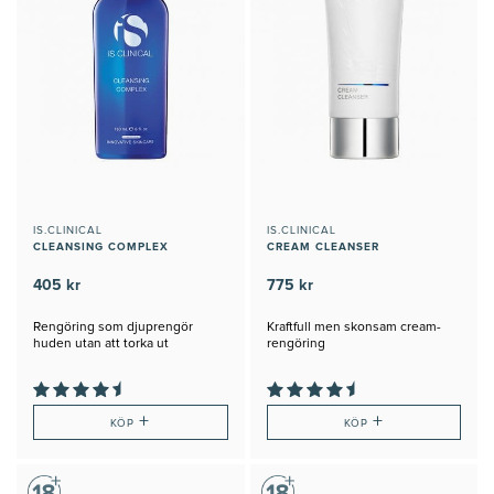
IS.CLINICAL
IS.CLINICAL
CLEANSING COMPLEX
CREAM CLEANSER
405 kr
775 kr
Rengöring som djuprengör
Kraftfull men skonsam cream-
huden utan att torka ut
rengöring
+
+
KÖP
KÖP