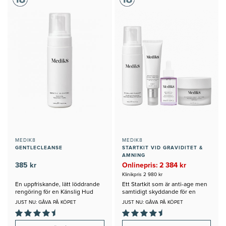
MEDIK8
MEDIK8
GENTLECLEANSE
STARTKIT VID GRAVIDITET &
AMNING
385 kr
Onlinepris: 2 384 kr
Klinikpris 2 980 kr
En uppfriskande, lätt löddrande
Ett Startkit som är anti-age men
rengöring för en Känslig Hud
samtidigt skyddande för en
Gravid eller Ammande
JUST NU: GÅVA PÅ KÖPET
JUST NU: GÅVA PÅ KÖPET