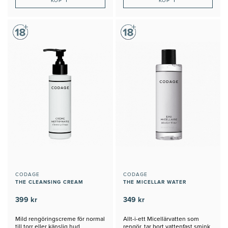
+
+
KÖP
KÖP
CODAGE
CODAGE
THE CLEANSING CREAM
THE MICELLAR WATER
399 kr
349 kr
Mild rengöringscreme för normal
Allt-i-ett Micellärvatten som
till torr eller känslig hud
rengör, tar bort vattenfast smink