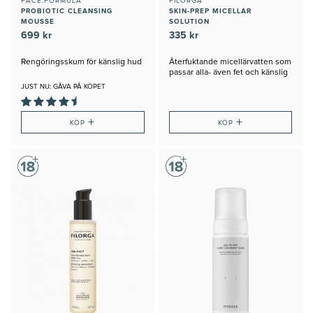
FACE.FORMULA
FILORGA
PROBIOTIC CLEANSING
SKIN-PREP MICELLAR
MOUSSE
SOLUTION
699 kr
335 kr
Rengöringsskum för känslig hud
Återfuktande micellärvatten som
passar alla- även fet och känslig
hud
JUST NU: GÅVA PÅ KÖPET
+
+
KÖP
KÖP