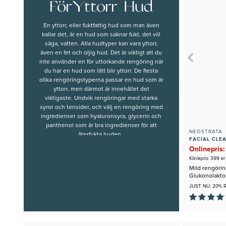
För Yttorr Hud
En yttorr, eller fuktfattig hud som man även
kallar det, är en hud som saknar fukt, det vill
säga, vatten. Alla hudtyper kan vara yttorr,
även en fet och oljig hud. Det är viktigt att du
inte använder en för uttorkande rengöring när
du har en hud som lätt blir yttorr. De flesta
olika rengöringstyperna passar en hud som är
yttorr, men därmot är innehållet det
viktigaste. Undvik rengöringar med starka
syror och tensider, och välj en rengöring med
ingredienser som hyaluronsyra, glycerin och
panthenol som är bra ingredienser för att
NEOSTRATA
återfukta huden.
FACIAL CLE
Här har vi samlat ansiktsrengöringar som
Onlinepris:
passar din hud om den är yttorr.
Klinikpris 399 kr
Mild rengörin
Glukonolakto
JUST NU: 20% 