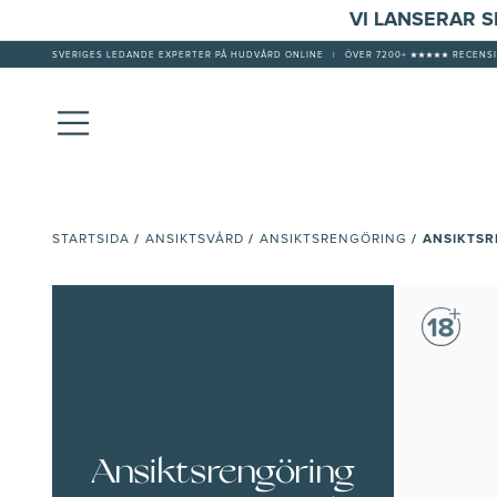
VI LANSERAR 
SVERIGES LEDANDE EXPERTER PÅ HUDVÅRD ONLINE
|
ÖVER 7200+ ★★★★★ RECENSI
/
/
/
ANSIKTSR
STARTSIDA
ANSIKTSVÅRD
ANSIKTSRENGÖRING
Ansiktsrengöring