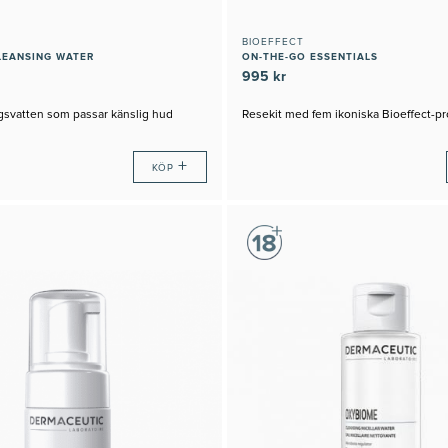
BIOEFFECT
LEANSING WATER
ON-THE-GO ESSENTIALS
995 kr
ngsvatten som passar känslig hud
Resekit med fem ikoniska Bioeffect-p
+
KÖP