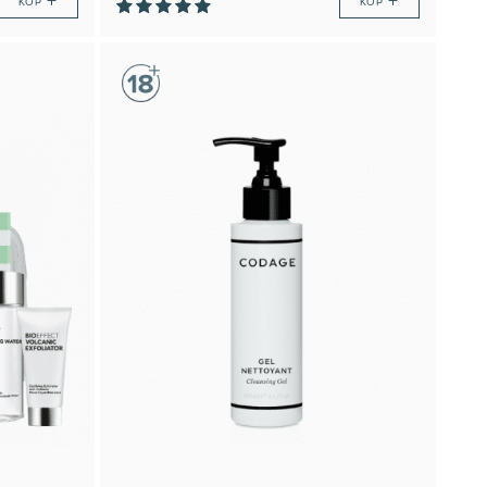
+
+
KÖP
KÖP