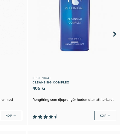
IS.CLINICAL
DER
CLEANSING COMPLEX
OXY
405 kr
Onl
Klinik
erar med
Rengöring som djuprengör huden utan att torka ut
Reng
alla
JUST
+
+
KÖP
KÖP