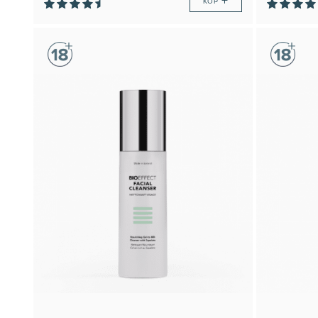
+
KÖP