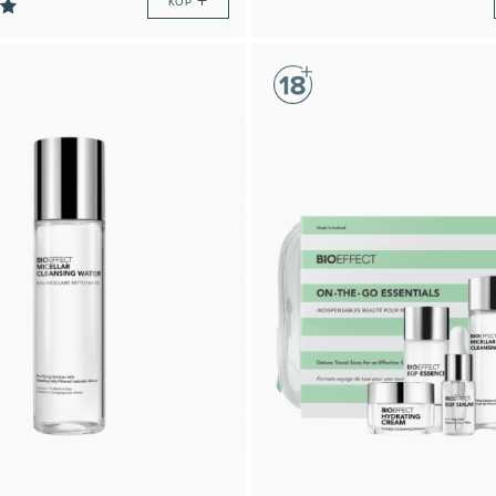
+
KÖP