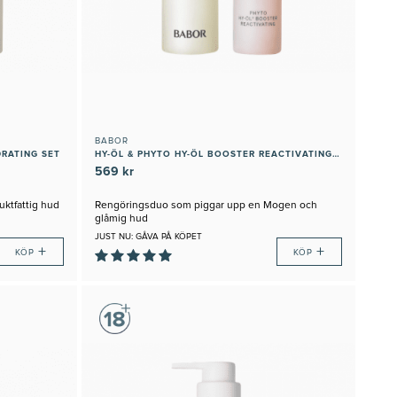
BABOR
DRATING SET
HY-ÖL & PHYTO HY-ÖL BOOSTER REACTIVATING SET
569 kr
uktfattig hud
Rengöringsduo som piggar upp en Mogen och
glåmig hud
JUST NU: GÅVA PÅ KÖPET
+
+
KÖP
KÖP