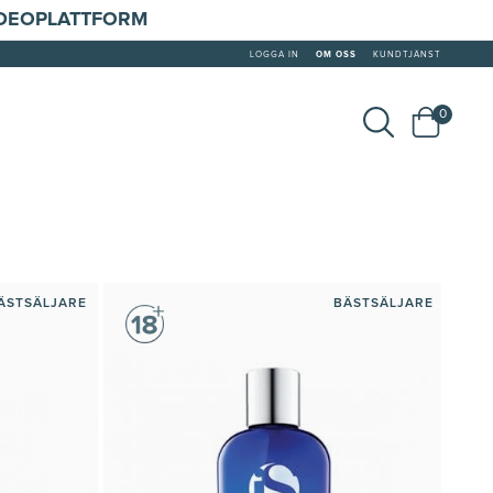
IDEOPLATTFORM
LOGGA IN
OM OSS
KUNDTJÄNST
0
ÄSTSÄLJARE
BÄSTSÄLJARE