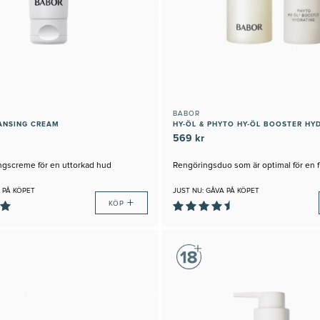
BABOR
ANSING CREAM
HY-ÖL & PHYTO HY-ÖL BOOSTER HY
569 kr
ngscreme för en uttorkad hud
Rengöringsduo som är optimal för en f
 PÅ KÖPET
JUST NU: GÅVA PÅ KÖPET
+
KÖP