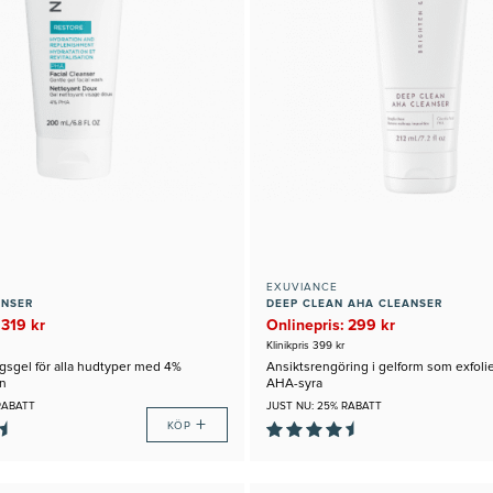
EXUVIANCE
ANSER
DEEP CLEAN AHA CLEANSER
 319 kr
Onlinepris: 299 kr
Klinikpris 399 kr
gsgel för alla hudtyper med 4%
Ansiktsrengöring i gelform som exfoli
n
AHA-syra
RABATT
JUST NU: 25% RABATT
+
KÖP