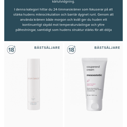
kärlutvidgning.
I denna kategori hittar du 24-timmarskrämer som fokuserar på att
stärka hudens mikrocirkulation och barriär dygnet runt. Genom att
använda krämen både morgon och kväll ger du huden ett
kontinuerligt skydd mot temperaturväxlingar och yttre
påfrestningar, samtidigt som hudens struktur stärks för att dölja
och förebygga nya kärlnät.
Sortimentet bygger på noggrant utvalda formuleringar med
BÄSTSÄLJARE
BÄSTSÄLJARE
dokumenterad effekt på reaktiv hud och kärlhälsa. Här finns
krämer som hjälper till att dra samman kärlen visuellt och återställa
en jämnare hudton, vilket ger en lugnare och mer
motståndskraftig hy över tid.
Innehållet och rekommendationerna på denna sida är framtagna
och granskade av våra auktoriserade hudterapeuter.