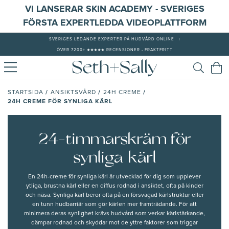
VI LANSERAR SKIN ACADEMY - SVERIGES
FÖRSTA EXPERTLEDDA VIDEOPLATTFORM
SVERIGES LEDANDE EXPERTER PÅ HUDVÅRD ONLINE
|
ÖVER 7200+ ★★★★★ RECENSIONER - FRAKTFRITT
/
/
/
STARTSIDA
ANSIKTSVÅRD
24H CREME
24H CREME FÖR SYNLIGA KÄRL
24-timmarskräm för
synliga kärl
En 24h-creme för synliga kärl är utvecklad för dig som upplever
ytliga, brustna kärl eller en
diffus rodnad
i ansiktet, ofta på kinder
och näsa. Synliga kärl beror ofta på en försvagad kärlstruktur eller
en tunn hudbarriär som gör kärlen mer framträdande. För att
minimera deras synlighet krävs hudvård som verkar kärlstärkande,
dämpar rodnad och skyddar mot de yttre faktorer som triggar