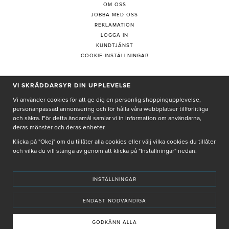
OM OSS
JOBBA MED OSS
REKLAMATION
LOGGA IN
KUNDTJÄNST
COOKIE-INSTÄLLNINGAR
PRENUMERERA PÅ NYHETSBREV
VI SKRÄDDARSYR DIN UPPLEVELSE
Vi använder cookies för att ge dig en personlig shoppingupplevelse,
personanpassad annonsering och för hålla våra webbplatser tillförlitliga
och säkra. För detta ändamål samlar vi in information om användarna,
deras mönster och deras enheter.
Genom att ge min e-post, accepterar jag Seth och Sally
integritetspolicy
Klicka på "Okej" om du tillåter alla cookies eller välj vilka cookies du tillåter
och vilka du vill stänga av genom att klicka på "Inställningar" nedan.
De uppgifter du matar in kommer endast användas till våra nyhetsbrev.
INSTÄLLNINGAR
ENDAST NÖDVÄNDIGA
© SETH AND SALLY 2025
PRIVACY POLICY
TERMS & CONDITIONS
INSTORE
4,9 I BETYG BASERAT PÅ ÖVER 5000 OMDÖMEN
GODKÄNN ALLA
INNEHÅLLET OCH REKOMMENDATIONERNA PÅ DENNA SIDA ÄR FRAMTAGNA OCH GRANSKADE