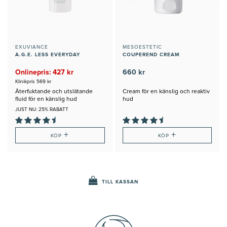
EXUVIANCE
MESOESTETIC
A.G.E. LESS EVERYDAY
COUPEREND CREAM
Onlinepris: 427 kr
660 kr
Klinikpris 569 kr
Återfuktande och utslätande
Cream för en känslig och reaktiv
fluid för en känslig hud
hud
JUST NU: 25% RABATT
+
+
KÖP
KÖP
TILL KASSAN