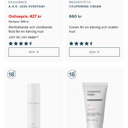
EXUVIANCE
MESOESTETIC
A.G.E. LESS EVERYDAY
COUPEREND CREAM
Onlinepris: 427 kr
660 kr
Klinikpris 569 kr
Återfuktande och utslätande
Cream för en känslig och reaktiv
fluid för en känslig hud
hud
JUST NU: 25% RABATT
+
+
KÖP
KÖP