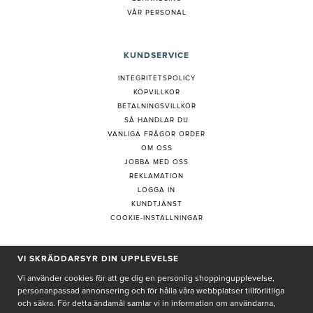
VÅR PERSONAL
KUNDSERVICE
INTEGRITETSPOLICY
KÖPVILLKOR
BETALNINGSVILLKOR
SÅ HANDLAR DU
VANLIGA FRÅGOR ORDER
OM OSS
JOBBA MED OSS
REKLAMATION
LOGGA IN
KUNDTJÄNST
COOKIE-INSTÄLLNINGAR
VI SKRÄDDARSYR DIN UPPLEVELSE
PRENUMERERA PÅ NYHETSBREV
Vi använder cookies för att ge dig en personlig shoppingupplevelse,
personanpassad annonsering och för hålla våra webbplatser tillförlitliga
och säkra. För detta ändamål samlar vi in information om användarna,