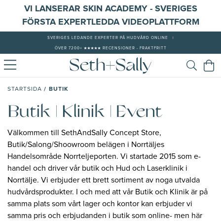
VI LANSERAR SKIN ACADEMY - SVERIGES
FÖRSTA EXPERTLEDDA VIDEOPLATTFORM
SVERIGES LEDANDE EXPERTER PÅ HUDVÅRD ONLINE
|
ÖVER 7200+ ★★★★★ RECENSIONER - FRAKTFRITT
/
BUTIK
STARTSIDA
Butik | Klinik | Event
Välkommen till SethAndSally Concept Store,
Butik/Salong/Shoowroom belägen i Norrtäljes
Handelsområde Norrteljeporten. Vi startade 2015 som e-
handel och driver vår butik och Hud och Laserklinik i
Norrtälje. Vi erbjuder ett brett sortiment av noga utvalda
hudvårdsprodukter. I och med att vår Butik och Klinik är på
samma plats som vårt lager och kontor kan erbjuder vi
samma pris och erbjudanden i butik som online- men här