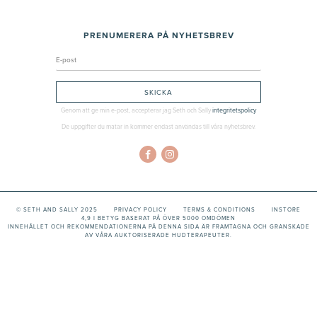
PRENUMERERA PÅ NYHETSBREV
Genom att ge min e-post, accepterar jag Seth och Sally
integritetspolicy
De uppgifter du matar in kommer endast användas till våra nyhetsbrev.
© SETH AND SALLY 2025
PRIVACY POLICY
TERMS & CONDITIONS
INSTORE
4,9 I BETYG BASERAT PÅ ÖVER 5000 OMDÖMEN
INNEHÅLLET OCH REKOMMENDATIONERNA PÅ DENNA SIDA ÄR FRAMTAGNA OCH GRANSKADE
AV VÅRA AUKTORISERADE HUDTERAPEUTER.