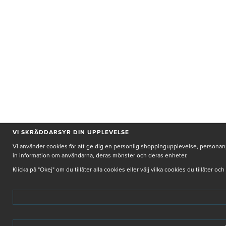
VI SKRÄDDARSYR DIN UPPLEVELSE
Vi använder cookies för att ge dig en personlig shoppingupplevelse, personanpa
in information om användarna, deras mönster och deras enheter.
Klicka på "Okej" om du tillåter alla cookies eller välj vilka cookies du tillåter oc