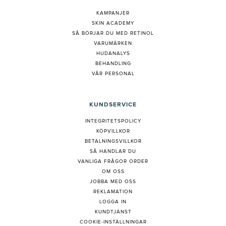
KAMPANJER
SKIN ACADEMY
S
Å BÖRJAR DU MED RETINOL
VARUMÄRKEN
HUDANALYS
BEHANDLING
VÅR PERSONAL
KUNDSERVICE
INTEGRITETSPOLICY
KÖPVILLKOR
BETALNINGSVILLKOR
SÅ HANDLAR DU
VANLIGA FRÅGOR ORDER
OM OSS
JOBBA MED OSS
REKLAMATION
LOGGA IN
KUNDTJÄNST
COOKIE-INSTÄLLNINGAR