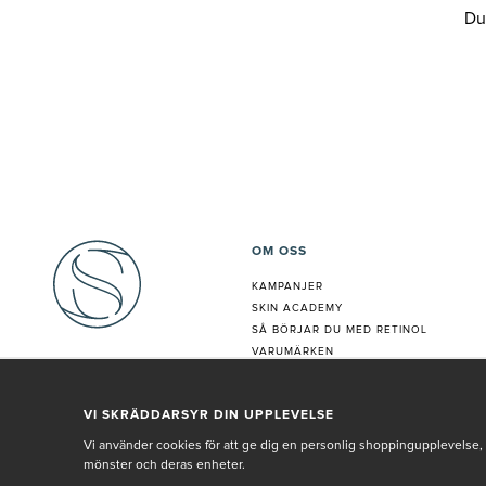
Du
OM OSS
KAMPANJER
SKIN ACADEMY
S
Å BÖRJAR DU MED RETINOL
VARUMÄRKEN
HUDANALYS
BEHANDLING
VI SKRÄDDARSYR DIN UPPLEVELSE
VÅR PERSONAL
Vi använder cookies för att ge dig en personlig shoppingupplevelse, 
mönster och deras enheter.