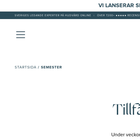
VI LANSERAR 
SVERIGES LEDANDE EXPERTER PÅ HUDVÅRD ONLINE
|
ÖVER 7200+ ★★★★★ RECENSI
/
SEMESTER
STARTSIDA
Till
Under veckorn