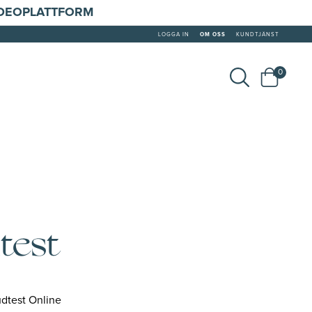
IDEOPLATTFORM
LOGGA IN
OM OSS
KUNDTJÄNST
0
dtest
Hudtest Online