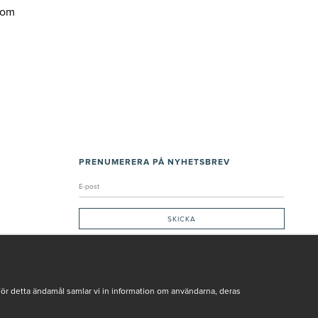
com
PRENUMERERA PÅ NYHETSBREV
Genom att ge min e-post, accepterar jag Seth och Sally
integritetspolicy
De uppgifter du matar in kommer endast användas till våra nyhetsbrev.
För detta ändamål samlar vi in information om användarna, deras