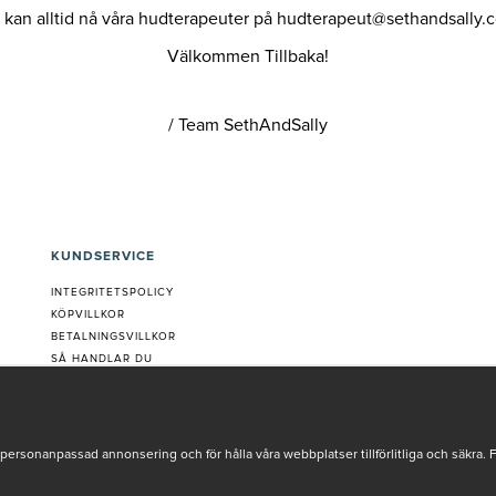
 kan alltid nå våra hudterapeuter på
hudterapeut@sethandsally.
Välkommen Tillbaka!
/ Team SethAndSally
KUNDSERVICE
INTEGRITETSPOLICY
KÖPVILLKOR
BETALNINGSVILLKOR
SÅ HANDLAR DU
VANLIGA FRÅGOR ORDER
OM OSS
JOBBA MED OSS
REKLAMATION
personanpassad annonsering och för hålla våra webbplatser tillförlitliga och säkra. 
COOKIE-INSTÄLLNINGAR