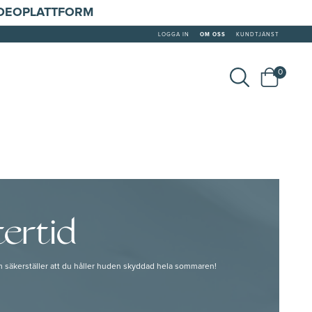
IDEOPLATTFORM
LOGGA IN
OM OSS
KUNDTJÄNST
0
ertid
m säkerställer att du håller huden skyddad hela sommaren!