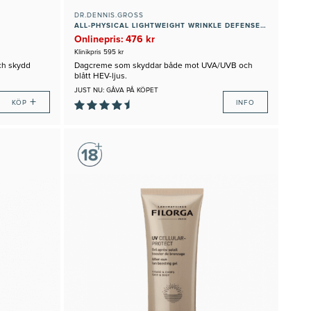
DR.DENNIS.GROSS
ALL-PHYSICAL LIGHTWEIGHT WRINKLE DEFENSE SPF 30
Onlinepris: 476 kr
Klinikpris 595 kr
ch skydd
Dagcreme som skyddar både mot UVA/UVB och
blått HEV-ljus.
JUST NU: GÅVA PÅ KÖPET
+
KÖP
INFO