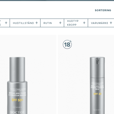
SORTERING
P
HUDTYP
+
+
+
+
+
HUDTILLSTÅND
RUTIN
VARUMÄRKE
E
KROPP