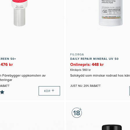
FILORGA
CREEN 50+
DAILY REPAIR MINERAL UV 50
 476 kr
Onlinepris: 448 kr
Klinikpris 560 kr
m Förebygger uppkomsten av
Solskydd som minskar rodnad hos kän
eringar
RABATT
JUST NU: 20% RABATT
+
KÖP