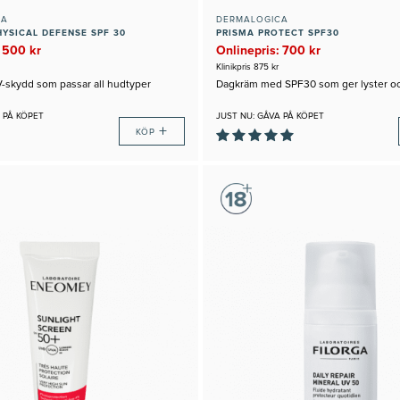
CA
DERMALOGICA
HYSICAL DEFENSE SPF 30
PRISMA PROTECT SPF30
 500 kr
Onlinepris: 700 kr
Klinikpris 875 kr
V-skydd som passar all hudtyper
Dagkräm med SPF30 som ger lyster o
 PÅ KÖPET
JUST NU: GÅVA PÅ KÖPET
+
KÖP