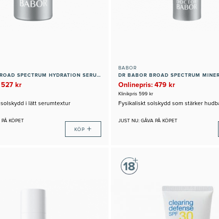
BABOR
DR BABOR BROAD SPECTRUM HYDRATION SERUM SPF 50+
 527 kr
Onlinepris: 479 kr
Klinikpris 599 kr
solskydd i lätt serumtextur
Fysikaliskt solskydd som stärker hudb
 PÅ KÖPET
JUST NU: GÅVA PÅ KÖPET
+
KÖP