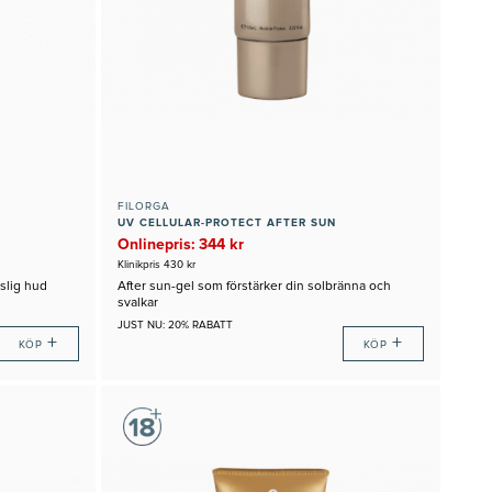
FILORGA
UV CELLULAR-PROTECT AFTER SUN
Onlinepris: 344 kr
Klinikpris 430 kr
slig hud
After sun-gel som förstärker din solbränna och
svalkar
JUST NU: 20% RABATT
+
+
KÖP
KÖP