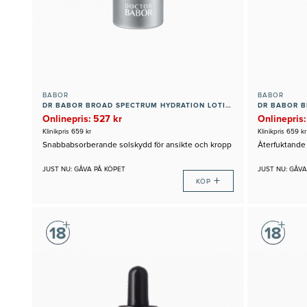
BABOR
BABOR
DR BABOR BROAD SPECTRUM HYDRATION LOTION SPF 30
Onlinepris: 527 kr
Onlinepris:
Klinikpris 659 kr
Klinikpris 659 kr
Snabbabsorberande solskydd för ansikte och kropp
Återfuktande 
JUST NU: GÅVA PÅ KÖPET
JUST NU: GÅVA
+
KÖP