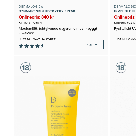
DERMALOGICA
DERMALOGI
DYNAMIC SKIN RECOVERY SPF50
INVISIBLE P
Onlinepris: 840 kr
Onlinepris:
Klinikpris 1 050 kr
Klinikpris 625 kr
Mediumlätt, fuktgivande dagcreme med inbyggt
Fysikaliskt U
UV-skydd
JUST NU: GÅVA PÅ KÖPET
JUST NU: GÅVA
+
KÖP