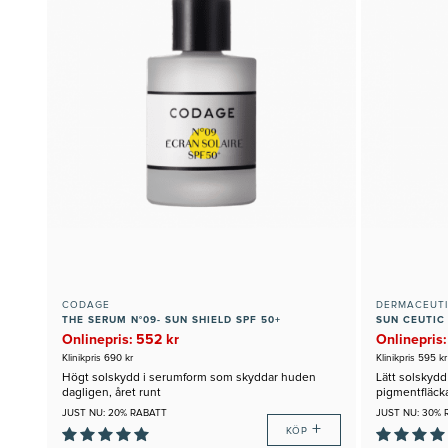
CODAGE
DERMACEUT
THE SERUM N°09- SUN SHIELD SPF 50+
SUN CEUTIC
Onlinepris: 552 kr
Onlinepris:
Klinikpris 690 kr
Klinikpris 595 kr
Högt solskydd i serumform som skyddar huden
Lätt solskyd
dagligen, året runt
pigmentfläck
JUST NU: 20% RABATT
JUST NU: 30% 
+
KÖP