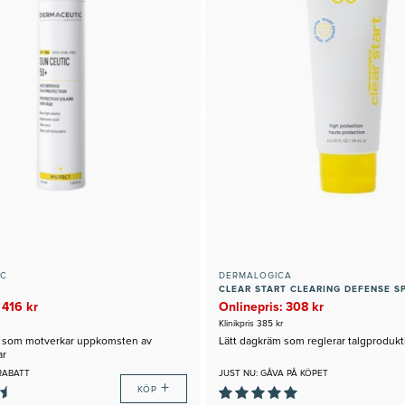
IC
DERMALOGICA
CLEAR START CLEARING DEFENSE S
 416 kr
Onlinepris: 308 kr
Klinikpris 385 kr
d som motverkar uppkomsten av
Lätt dagkräm som reglerar talgproduk
ar
RABATT
JUST NU: GÅVA PÅ KÖPET
+
KÖP