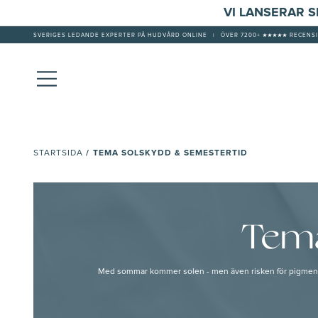
VI LANSERAR 
SVERIGES LEDANDE EXPERTER PÅ HUDVÅRD ONLINE
|
ÖVER 7200+ ★★★★★ RECENSI
/
TEMA SOLSKYDD & SEMESTERTID
STARTSIDA
Tema
Med sommar kommer solen - men även risken för pigmentflä