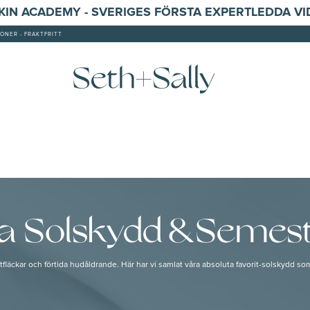
SKIN ACADEMY - SVERIGES FÖRSTA EXPERTLEDDA V
ONER - FRAKTFRITT
 Solskydd & Semest
ckar och förtida hudåldrande. Här har vi samlat våra absoluta favorit-solskydd so