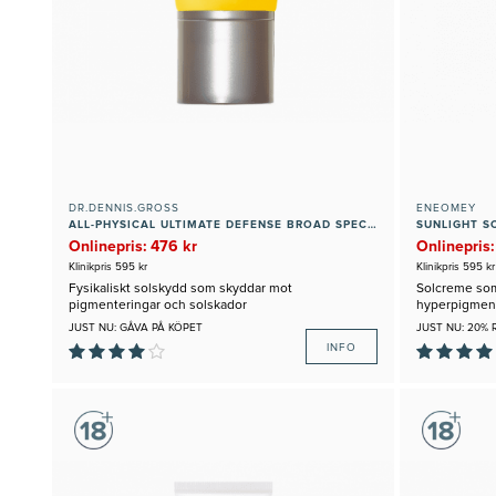
DR.DENNIS.GROSS
ENEOMEY
ALL-PHYSICAL ULTIMATE DEFENSE BROAD SPECTRUM SUNSCREEN SPF 50
SUNLIGHT S
Onlinepris: 476 kr
Onlinepris:
Klinikpris 595 kr
Klinikpris 595 kr
Fysikaliskt solskydd som skyddar mot
Solcreme so
pigmenteringar och solskador
hyperpigment
JUST NU: GÅVA PÅ KÖPET
JUST NU: 20% 
INFO