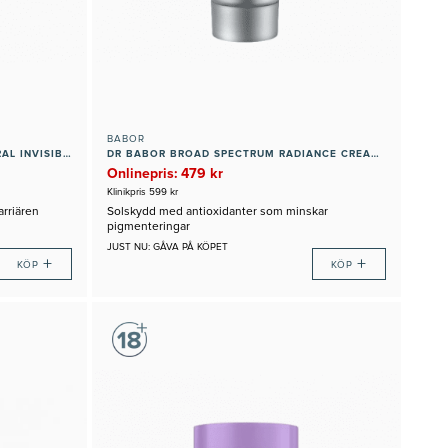
BABOR
DR BABOR BROAD SPECTRUM MINERAL INVISIBLE BALM SPF 30
DR BABOR BROAD SPECTRUM RADIANCE CREAM SPF 50+
Onlinepris: 479 kr
Klinikpris 599 kr
arriären
Solskydd med antioxidanter som minskar
pigmenteringar
JUST NU: GÅVA PÅ KÖPET
+
+
KÖP
KÖP