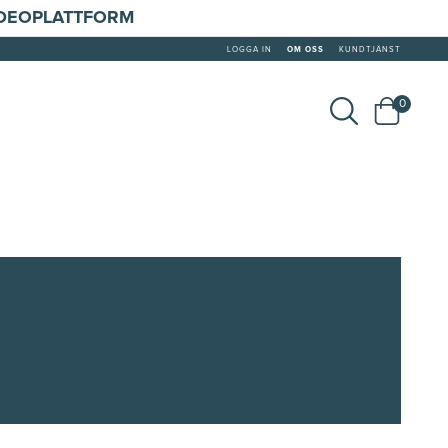
IDEOPLATTFORM
LOGGA IN
OM OSS
KUNDTJÄNST
0