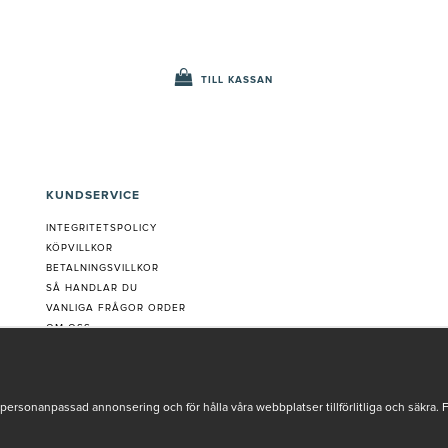
TILL KASSAN
KUNDSERVICE
INTEGRITETSPOLICY
KÖPVILLKOR
BETALNINGSVILLKOR
SÅ HANDLAR DU
VANLIGA FRÅGOR ORDER
OM OSS
JOBBA MED OSS
REKLAMATION
COOKIE-INSTÄLLNINGAR
personanpassad annonsering och för hålla våra webbplatser tillförlitliga och säkra. 