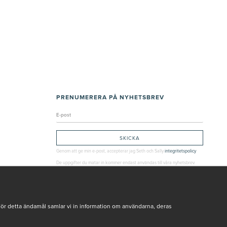
PRENUMERERA PÅ NYHETSBREV
Genom att ge min e-post, accepterar jag Seth och Sally
integritetspolicy
De uppgifter du matar in kommer endast användas till våra nyhetsbrev.
För detta ändamål samlar vi in information om användarna, deras