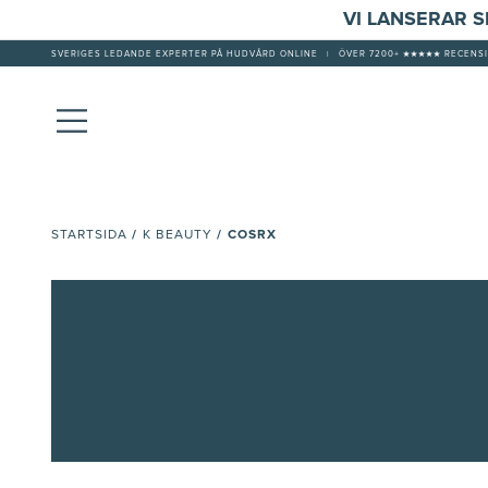
VI LANSERAR 
SVERIGES LEDANDE EXPERTER PÅ HUDVÅRD ONLINE
|
ÖVER 7200+ ★★★★★ RECENSI
/
/
COSRX
STARTSIDA
K BEAUTY