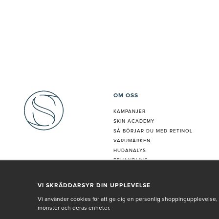
OM OSS
KAMPANJER
SKIN ACADEMY
S
Å BÖRJAR DU MED RETINOL
VARUMÄRKEN
HUDANALYS
BEHANDLING
VÅR PERSONAL
VI SKRÄDDARSYR DIN UPPLEVELSE
Vi använder cookies för att ge dig en personlig shoppingupplevelse, 
mönster och deras enheter.