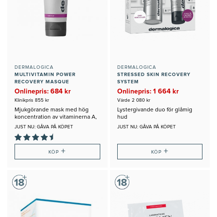
DERMALOGICA
DERMALOGICA
MULTIVITAMIN POWER
STRESSED SKIN RECOVERY
RECOVERY MASQUE
SYSTEM
Onlinepris: 684 kr
Onlinepris: 1 664 kr
Klinikpris 855 kr
Värde 2 080 kr
Mjukgörande mask med hög
Lystergivande duo för glåmig
koncentration av vitaminerna A,
hud
C, E
JUST NU: GÅVA PÅ KÖPET
JUST NU: GÅVA PÅ KÖPET
+
+
KÖP
KÖP