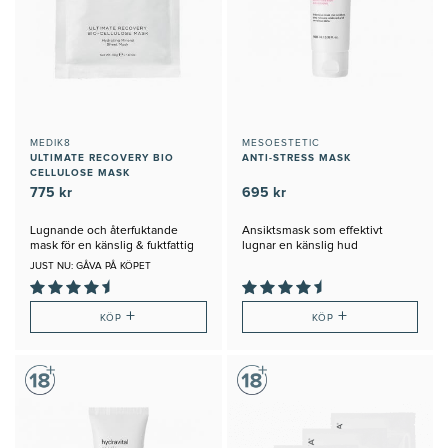
MEDIK8
MESOESTETIC
ULTIMATE RECOVERY BIO
ANTI-STRESS MASK
CELLULOSE MASK
775 kr
695 kr
Lugnande och återfuktande
Ansiktsmask som effektivt
mask för en känslig & fuktfattig
lugnar en känslig hud
hud
JUST NU: GÅVA PÅ KÖPET
+
+
KÖP
KÖP