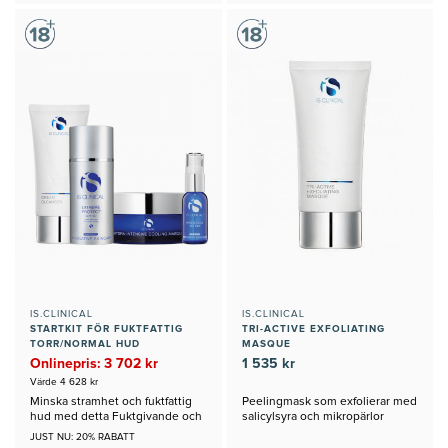
IS.CLINICAL
IS.CLINICAL
STARTKIT FÖR FUKTFATTIG
TRI-ACTIVE EXFOLIATING
TORR/NORMAL HUD
MASQUE
Onlinepris: 3 702 kr
1 535 kr
Värde 4 628 kr
Minska stramhet och fuktfattig
Peelingmask som exfolierar med
hud med detta Fuktgivande och
salicylsyra och mikropärlor
närande kit från iS Clinical
JUST NU: 20% RABATT