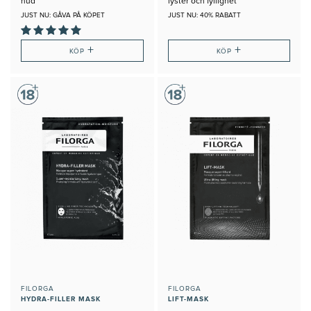
hud
lyster och fyllighet
JUST NU: GÅVA PÅ KÖPET
JUST NU: 40% RABATT
+
+
KÖP
KÖP
FILORGA
FILORGA
HYDRA-FILLER MASK
LIFT-MASK