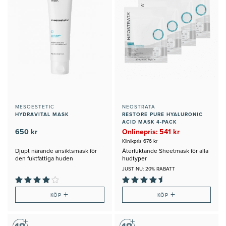
MESOESTETIC
NEOSTRATA
HYDRAVITAL MASK
RESTORE PURE HYALURONIC
ACID MASK 4-PACK
650 kr
Onlinepris: 541 kr
Klinikpris 676 kr
Djupt närande ansiktsmask för
Återfuktande Sheetmask för alla
den fuktfattiga huden
hudtyper
JUST NU: 20% RABATT
+
+
KÖP
KÖP