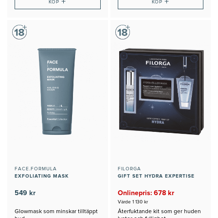
+
+
KÖP
KÖP
FACE.FORMULA
FILORGA
EXFOLIATING MASK
GIFT SET HYDRA EXPERTISE
549 kr
Onlinepris: 678 kr
Värde 1 130 kr
Glowmask som minskar tilltäppt
Återfuktande kit som ger huden