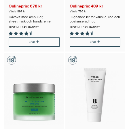
Onlinepris: 678 kr
Onlinepris: 489 kr
Värde 897 kr
Värde 796 kr
Gåvokit med ampuller,
Lugnande kit för känslig, röd och
sheetmask och handcreme
obalanserad hud.
JUST NU: 24% RABATT
JUST NU: 39% RABATT
+
+
KÖP
KÖP