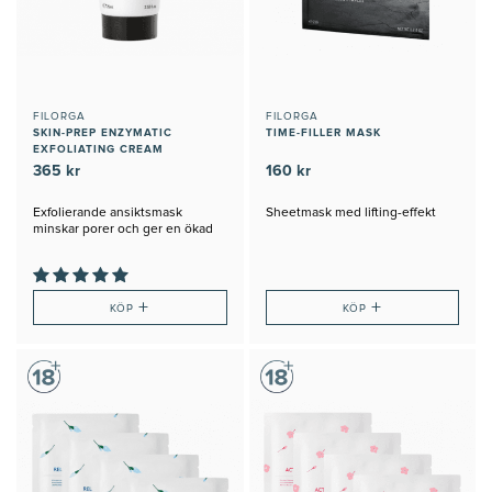
FILORGA
FILORGA
SKIN-PREP ENZYMATIC
TIME-FILLER MASK
EXFOLIATING CREAM
365 kr
160 kr
Exfolierande ansiktsmask
Sheetmask med lifting-effekt
minskar porer och ger en ökad
lyster
+
+
KÖP
KÖP