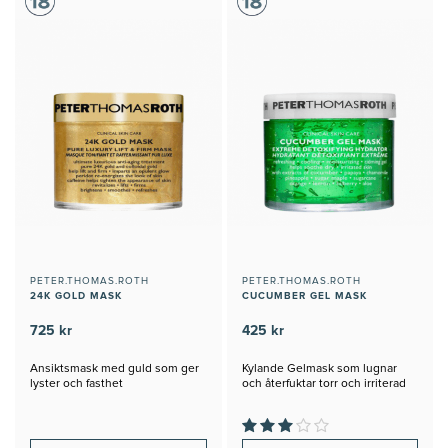
PETER.THOMAS.ROTH
PETER.THOMAS.ROTH
24K GOLD MASK
CUCUMBER GEL MASK
725 kr
425 kr
Ansiktsmask med guld som ger
Kylande Gelmask som lugnar
lyster och fasthet
och återfuktar torr och irriterad
hud