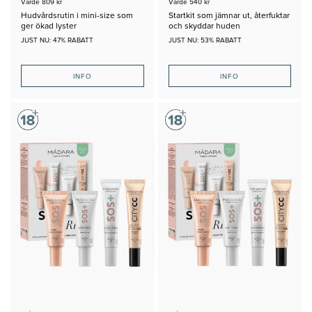
Värde 809 kr
Värde 540 kr
Hudvårdsrutin i mini-size som
Startkit som jämnar ut, återfuktar
ger ökad lyster
och skyddar huden
JUST NU: 47% RABATT
JUST NU: 53% RABATT
INFO
INFO