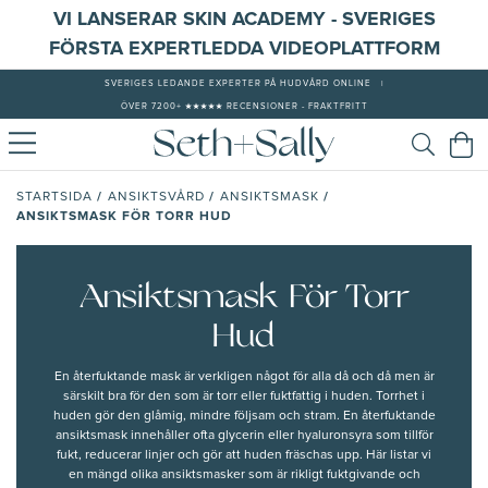
VI LANSERAR SKIN ACADEMY - SVERIGES
FÖRSTA EXPERTLEDDA VIDEOPLATTFORM
SVERIGES LEDANDE EXPERTER PÅ HUDVÅRD ONLINE
|
ÖVER 7200+ ★★★★★ RECENSIONER - FRAKTFRITT
/
/
/
STARTSIDA
ANSIKTSVÅRD
ANSIKTSMASK
ANSIKTSMASK FÖR TORR HUD
Ansiktsmask För Torr
Hud
En återfuktande mask är verkligen något för alla då och då men är
särskilt bra för den som är torr eller fuktfattig i huden. Torrhet i
huden gör den glåmig, mindre följsam och stram. En återfuktande
ansiktsmask innehåller ofta glycerin eller hyaluronsyra som tillför
fukt, reducerar linjer och gör att huden fräschas upp. Här listar vi
en mängd olika ansiktsmasker som är rikligt fuktgivande och