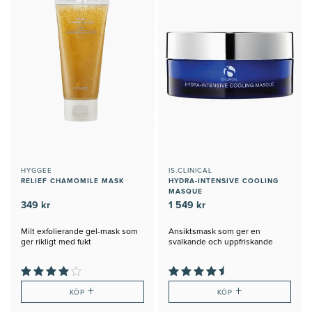
HYGGEE
IS.CLINICAL
RELIEF CHAMOMILE MASK
HYDRA-INTENSIVE COOLING
MASQUE
349 kr
1 549 kr
Milt exfolierande gel-mask som
Ansiktsmask som ger en
ger rikligt med fukt
svalkande och uppfriskande
känsla
+
+
KÖP
KÖP