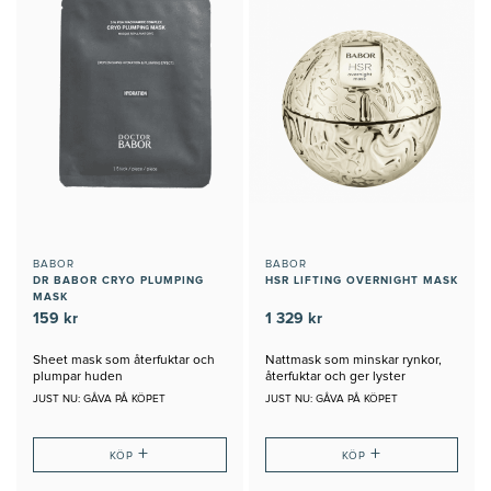
BABOR
BABOR
DR BABOR CRYO PLUMPING
HSR LIFTING OVERNIGHT MASK
MASK
159 kr
1 329 kr
Sheet mask som återfuktar och
Nattmask som minskar rynkor,
plumpar huden
återfuktar och ger lyster
JUST NU: GÅVA PÅ KÖPET
JUST NU: GÅVA PÅ KÖPET
+
+
KÖP
KÖP