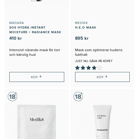
MÁDARA
MEDIK8
SOS HYDRA INSTANT
H.E.O MASK
MOISTURE + RADIANCE MASK
410 kr
895 kr
Intensivt närande mask för torr
Mask som optimerar hudens
och känslig hud
fukthalt
JUST NU: GÅVA PÅ KÖPET
+
+
KÖP
KÖP