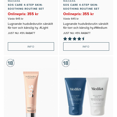
MÁDARA
MÁDARA
SOS CARE 4-STEP SKIN-
SOS CARE 4-STEP SKIN-
SOOTHING ROUTINE SET
SOOTHING ROUTINE SET
#LIGHT
#MEDIUM
Onlinepris: 355 kr
Onlinepris: 355 kr
Värde 645 kr
Värde 645 kr
Lugnande hudvårdsrutin särskilt
Lugnande hudvårdsrutin särskilt
för torr och känslig hy. #Light
för torr och känslig hy.#Medium
JUST NU: 45% RABATT
JUST NU: 45% RABATT
INFO
INFO