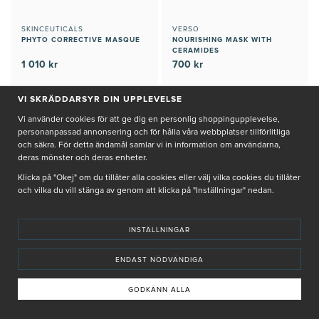
SKINCEUTICALS
VERSO
PHYTO CORRECTIVE MASQUE
NOURISHING MASK WITH
CERAMIDES
1 010 kr
700 kr
Lugnande ansiktsmask som
Närande mask som stärker
VI SKRÄDDARSYR DIN UPPLEVELSE
dämpar rodnad
hudens naturliga skydd.
JUST NU: GÅVA PÅ KÖPET
JUST NU: GÅVA PÅ KÖPET
Vi använder cookies för att ge dig en personlig shoppingupplevelse,
personanpassad annonsering och för hålla våra webbplatser tillförlitliga
och säkra. För detta ändamål samlar vi in information om användarna,
+
+
KÖP
KÖP
deras mönster och deras enheter.
Klicka på "Okej" om du tillåter alla cookies eller välj vilka cookies du tillåter
och vilka du vill stänga av genom att klicka på "Inställningar" nedan.
INSTÄLLNINGAR
ENDAST NÖDVÄNDIGA
GODKÄNN ALLA