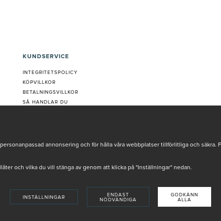
KUNDSERVICE
INTEGRITETSPOLICY
KÖPVILLKOR
BETALNINGSVILLKOR
SÅ HANDLAR DU
VANLIGA FRÅGOR ORDER
OM OSS
JOBBA MED OSS
REKLAMATION
personanpassad annonsering och för hålla våra webbplatser tillförlitliga och säkra. 
COOKIE-INSTÄLLNINGAR
tillåter och vilka du vill stänga av genom att klicka på "Inställningar" nedan.
ENDAST
GODKÄNN
INSTÄLLNINGAR
NÖDVÄNDIGA
ALLA
INSTORE
4,9 I BETYG BASERAT PÅ ÖVER 5000 OMDÖMEN
SKADE AV VÅRA AUKTORISERADE HUDTERAPEUTER.