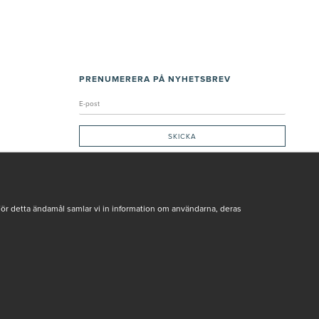
PRENUMERERA PÅ NYHETSBREV
Genom att ge min e-post, accepterar jag Seth och Sally
integritetspolicy
De uppgifter du matar in kommer endast användas till våra nyhetsbrev.
För detta ändamål samlar vi in information om användarna, deras