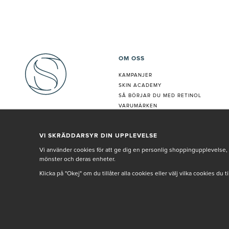
OM OSS
KAMPANJER
SKIN ACADEMY
S
Å BÖRJAR DU MED RETINOL
VARUMÄRKEN
HUDANALYS
BEHANDLING
VI SKRÄDDARSYR DIN UPPLEVELSE
VÅR PERSONAL
Vi använder cookies för att ge dig en personlig shoppingupplevelse, 
mönster och deras enheter.
Klicka på "Okej" om du tillåter alla cookies eller välj vilka cookies du 
© SETH AND SALLY 2025
PRIVACY POLICY
TERMS & CONDITIONS
INNEHÅLLET OCH REKOMMENDATIONERNA PÅ DENNA SIDA ÄR FRAMTAGNA OCH GRAN