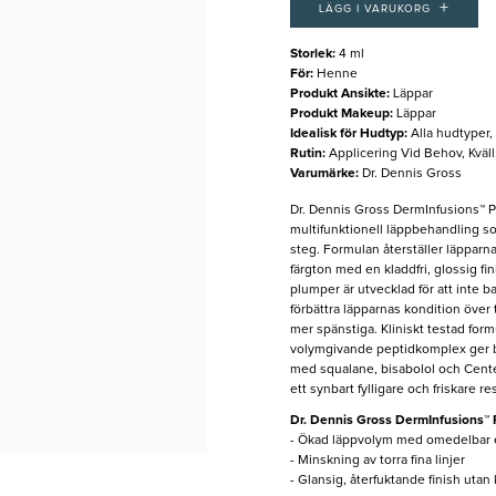
+
LÄGG I VARUKORG
Storlek
:
4 ml
För
:
Henne
Produkt Ansikte
:
Läppar
Produkt Makeup
:
Läppar
Idealisk för Hudtyp
:
Alla hudtyper
Rutin
:
Applicering Vid Behov, Kväl
Varumärke
:
Dr. Dennis Gross
Dr. Dennis Gross
DermInfusions™ P
multifunktionell läppbehandling so
steg. Formulan återställer läpparna
färgton med en kladdfri, glossig fi
plumper är utvecklad för att inte ba
förbättra läpparnas kondition över t
mer spänstiga. Kliniskt testad for
volymgivande peptidkomplex ger b
med squalane, bisabolol och Centel
ett synbart fylligare och friskare res
Dr. Dennis Gross DermInfusions™ 
- Ökad läppvolym med omedelbar e
- Minskning av torra fina linjer
- Glansig, återfuktande finish utan 