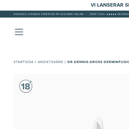
VI LANSERAR 
SVERIGES LEDANDE EXPERTER PÅ HUDVÅRD ONLINE
|
ÖVER 7200+ ★★★★★ RECENSI
/
/
DR.DENNIS.GROSS DERMINFUSIO
STARTSIDA
ANSIKTSVÅRD