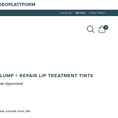
IDEOPLATTFORM
LOGGA IN
OM OSS
KUNDTJÄNST
0
LUMP + REPAIR LIP TREATMENT TINTS
de läpprodukt
ckas normalt inom 24h