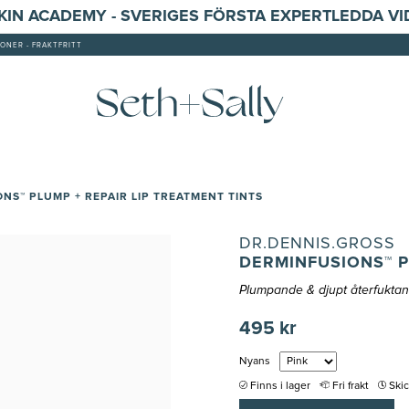
SKIN ACADEMY - SVERIGES FÖRSTA EXPERTLEDDA V
ONER - FRAKTFRITT
NS™ PLUMP + REPAIR LIP TREATMENT TINTS
DR.DENNIS.GROSS
DERMINFUSIONS™ P
Plumpande & djupt återfuktan
495 kr
Nyans
Finns i lager
Fri frakt
Ski