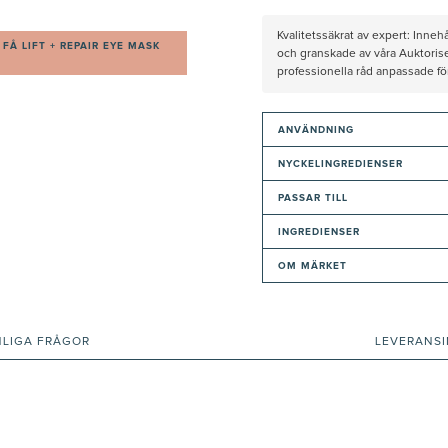
Kvalitetssäkrat av expert: Inne
FÅ LIFT + REPAIR EYE MASK
och granskade av våra Auktorise
professionella råd anpassade f
ANVÄNDNING
NYCKELINGREDIENSER
PASSAR TILL
INGREDIENSER
OM MÄRKET
NLIGA FRÅGOR
LEVERANS