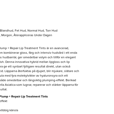
, Blandhud, Fet Hud, Normal Hud, Torr Hud
l, Morgon, Återappliceras Under Dagen
lump + Repair Lip Treatment Tints är en avancerad,
m kombinerar gloss, färg och intensiv hudvård i ett enda
s hudbarriär, ger omedelbar volym och tillför en elegant
nish. Denna innovativa hybrid mellan lipgloss och lip
ra ge ett synbart fylligare resultat direkt, utan också
id. Läpparna återfuktas på djupet, blir mjukare, slätare och
mula med fyra molekylvikter av hyaluronsyra och ett
åde omedelbar och långsiktig plumping-effekt. Berikad
la Asiatica som lugnar, reparerar och stärker läpparna för
ultat.
Plump + Repair Lip Treatment Tints
ffekt
klibbig känsla