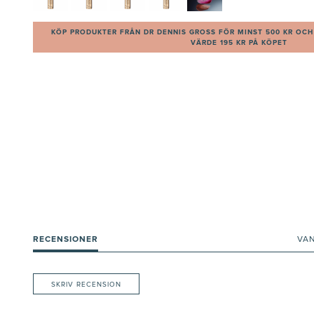
KÖP PRODUKTER FRÅN DR DENNIS GROSS FÖR MINST 500 KR OCH 
VÄRDE 195 KR PÅ KÖPET
RECENSIONER
VA
SKRIV RECENSION