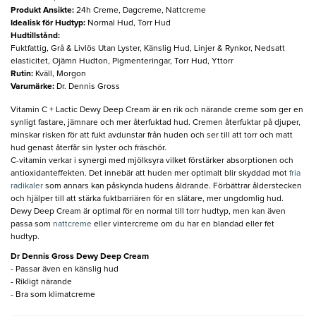
Produkt Ansikte
:
24h Creme, Dagcreme, Nattcreme
Idealisk för Hudtyp
:
Normal Hud, Torr Hud
Hudtillstånd
:
Fuktfattig, Grå & Livlös Utan Lyster, Känslig Hud, Linjer & Rynkor, Nedsatt
elasticitet, Ojämn Hudton, Pigmenteringar, Torr Hud, Yttorr
Rutin
:
Kväll, Morgon
Varumärke
:
Dr. Dennis Gross
Vitamin C + Lactic Dewy Deep Cream är en rik och närande creme som ger en
synligt fastare, jämnare och mer återfuktad hud. Cremen återfuktar på djuper,
minskar risken för att fukt avdunstar från huden och ser till att torr och matt
hud genast återfår sin lyster och fräschör.
C-vitamin verkar i synergi med mjölksyra vilket förstärker absorptionen och
antioxidanteffekten. Det innebär att huden mer optimalt blir skyddad mot
fria
radikaler
som annars kan påskynda hudens åldrande. Förbättrar ålderstecken
och hjälper till att stärka fuktbarriären för en slätare, mer ungdomlig hud.
Dewy Deep Cream är optimal för en normal till torr hudtyp, men kan även
passa som
nattcreme
eller vintercreme om du har en blandad eller fet
hudtyp.
Dr Dennis Gross Dewy Deep Cream
- Passar även en känslig hud
- Rikligt närande
- Bra som klimatcreme