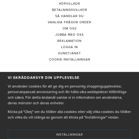
KÖPVILLKOR
BETALNINGSVILLKOR
SÅ HANDLAR DU
VANLIGA FRÅGOR ORDER
OM OSS
JOBBA MED OSS
REKLAMATION
LOGGA IN
KUNDTJÄNST
COOKIE-INSTÄLLNINGAR
PRENUMERERA PÅ NYHETSBREV
VI SKRÄDDARSYR DIN UPPLEVELSE
Vi använder cookies för att ge dig en personlig shoppingupplevelse,
personanpassad annonsering och för hålla våra webbplatser tillförlitliga
och säkra. För detta ändamål samlar vi in information om användarna,
deras mönster och deras enheter.
Genom att ge min e-post, accepterar jag Seth och Sally
integritetspolicy
Klicka på "Okej" om du tillåter alla cookies eller välj vilka cookies du tillåter
och vilka du vill stänga av genom att klicka på "Inställningar" nedan.
De uppgifter du matar in kommer endast användas till våra nyhetsbrev.
INSTÄLLNINGAR