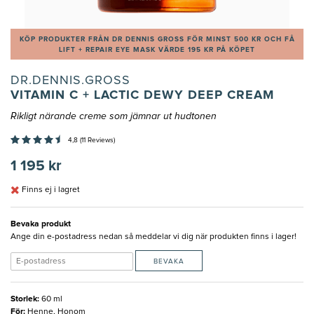
KÖP PRODUKTER FRÅN DR DENNIS GROSS FÖR MINST 500 KR OCH FÅ
LIFT + REPAIR EYE MASK VÄRDE 195 KR PÅ KÖPET
DR.DENNIS.GROSS
VITAMIN C + LACTIC DEWY DEEP CREAM
Rikligt närande creme som jämnar ut hudtonen
4,8 (11 Reviews)
1 195 kr
Finns ej i lagret
Bevaka produkt
Ange din e-postadress nedan så meddelar vi dig när produkten finns i lager!
BEVAKA
Storlek
:
60 ml
För
:
Henne, Honom