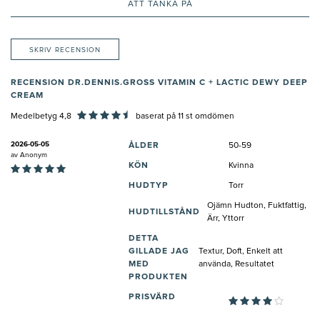
ATT TÄNKA PÅ
SKRIV RECENSION
RECENSION DR.DENNIS.GROSS VITAMIN C + LACTIC DEWY DEEP
CREAM
Medelbetyg 4,8
baserat på
11
st omdömen
2026-05-05
ÅLDER
50-59
av
Anonym
KÖN
Kvinna
HUDTYP
Torr
Ojämn Hudton, Fuktfattig,
HUDTILLSTÅND
Ärr, Yttorr
DETTA
GILLADE JAG
Textur, Doft, Enkelt att
MED
använda, Resultatet
PRODUKTEN
PRISVÄRD