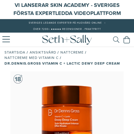
VI LANSERAR SKIN ACADEMY - SVERIGES
FÖRSTA EXPERTLEDDA VIDEOPLATTFORM
SVERIGES LEDANDE EXPERTER PÅ HUDVÅRD ONLINE
|
ÖVER 7200+ ★★★★★ RECENSIONER - FRAKTFRITT
/
/
/
STARTSIDA
ANSIKTSVÅRD
NATTCREME
/
NATTCREME MED VITAMIN C
DR.DENNIS.GROSS VITAMIN C + LACTIC DEWY DEEP CREAM