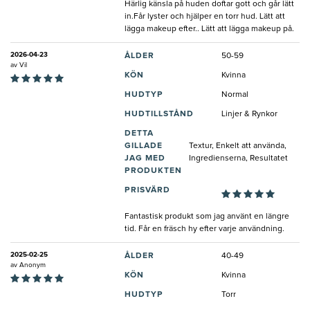
Härlig känsla på huden doftar gott och går lätt
in.Får lyster och hjälper en torr hud. Lätt att
lägga makeup efter.. Lätt att lägga makeup på.
2026-04-23
ÅLDER
50-59
av
Vil
KÖN
Kvinna
HUDTYP
Normal
HUDTILLSTÅND
Linjer & Rynkor
DETTA
GILLADE
Textur, Enkelt att använda,
JAG MED
Ingredienserna, Resultatet
PRODUKTEN
PRISVÄRD
Fantastisk produkt som jag använt en längre
tid. Får en fräsch hy efter varje användning.
2025-02-25
ÅLDER
40-49
av
Anonym
KÖN
Kvinna
HUDTYP
Torr