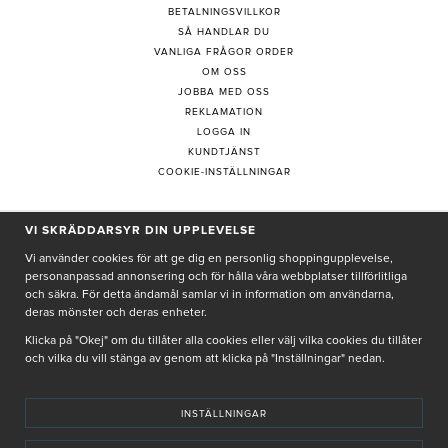
BETALNINGSVILLKOR
SÅ HANDLAR DU
VANLIGA FRÅGOR ORDER
OM OSS
JOBBA MED OSS
REKLAMATION
LOGGA IN
KUNDTJÄNST
COOKIE-INSTÄLLNINGAR
PRENUMERERA PÅ NYHETSBREV
VI SKRÄDDARSYR DIN UPPLEVELSE
Vi använder cookies för att ge dig en personlig shoppingupplevelse,
personanpassad annonsering och för hålla våra webbplatser tillförlitliga
och säkra. För detta ändamål samlar vi in information om användarna,
deras mönster och deras enheter.
Genom att ge min e-post, accepterar jag Seth och Sally
integritetspolicy
Klicka på "Okej" om du tillåter alla cookies eller välj vilka cookies du tillåter
och vilka du vill stänga av genom att klicka på "Inställningar" nedan.
De uppgifter du matar in kommer endast användas till våra nyhetsbrev.
INSTÄLLNINGAR