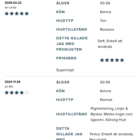
2026-02-22
ÅLDER
50-59
av
Linda
KÖN
Kvinna
HUDTYP
Torr
HUDTILLSTÅND
Rosacea
DETTA GILLADE
Doft, Enkelt att
JAG MED
använda
PRODUKTEN
PRISVÄRD
Supernöjd
2024-11-29
ÅLDER
50-59
av
Airi
KÖN
Kvinna
HUDTYP
Normal
Pigmentering, Linjer &
HUDTILLSTÅND
Rynkor, Mörka ringar runt
ögonen, Känslig Hud
DETTA
GILLADE JAG
Textur, Enkelt att använda,
MED
Resultatet