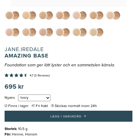
JANE.IREDALE
AMAZING BASE
Foundation som ger lätt lyster och en sammetslen känsla.
4,7 (3 Reviews)
695 kr
Nyans
Finns i lager
Fri frakt
Skickas normalt inom 24h
+
LÄGG I VARUKORG
Storlek
:
10,5 g
För
:
Henne, Honom