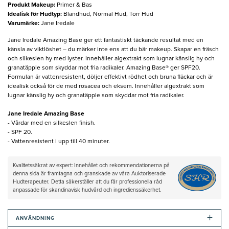
Produkt Makeup
:
Primer & Bas
Idealisk för Hudtyp
:
Blandhud, Normal Hud, Torr Hud
Varumärke
:
Jane Iredale
Jane Iredale Amazing Base ger ett fantastiskt täckande resultat med en
känsla av viktlöshet – du märker inte ens att du bär makeup. Skapar en fräsch
och silkeslen hy med lyster. Innehåller algextrakt som lugnar känslig hy och
granatäpple som skyddar mot fria radikaler. Amazing Base® ger SPF20.
Formulan är vattenresistent, döljer effektivt rödhet och bruna fläckar och är
idealisk också för de med rosacea och eksem. Innehåller algextrakt som
lugnar känslig hy och granatäpple som skyddar mot fria radikaler.
Jane Iredale Amazing Base
- Vårdar med en silkeslen finish.
- SPF 20.
- Vattenresistent i upp till 40 minuter.
Kvalitetssäkrat av expert: Innehållet och rekommendationerna på
denna sida är framtagna och granskade av våra Auktoriserade
Hudterapeuter. Detta säkerställer att du får professionella råd
anpassade för skandinavisk hudvård och ingredienssäkerhet.
+
ANVÄNDNING