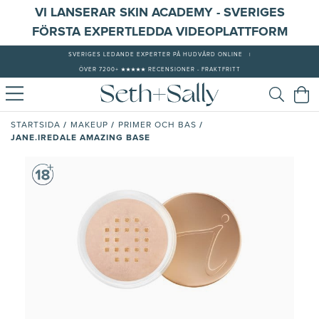
VI LANSERAR SKIN ACADEMY - SVERIGES
FÖRSTA EXPERTLEDDA VIDEOPLATTFORM
SVERIGES LEDANDE EXPERTER PÅ HUDVÅRD ONLINE
|
ÖVER 7200+ ★★★★★ RECENSIONER - FRAKTFRITT
/
/
/
STARTSIDA
MAKEUP
PRIMER OCH BAS
JANE.IREDALE AMAZING BASE