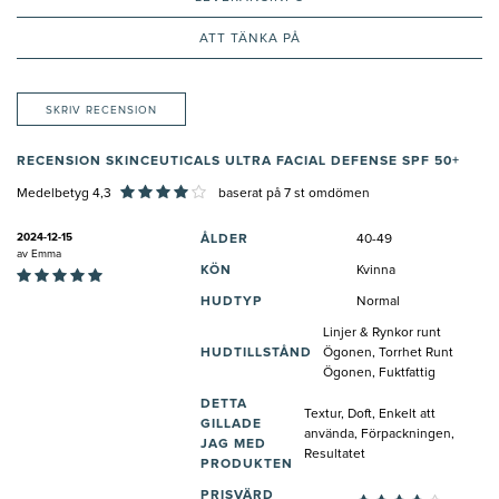
ATT TÄNKA PÅ
SKRIV RECENSION
RECENSION SKINCEUTICALS ULTRA FACIAL DEFENSE SPF 50+
Medelbetyg 4,3
baserat på
7
st omdömen
2024-12-15
ÅLDER
40-49
av
Emma
KÖN
Kvinna
HUDTYP
Normal
Linjer & Rynkor runt
HUDTILLSTÅND
Ögonen, Torrhet Runt
Ögonen, Fuktfattig
DETTA
Textur, Doft, Enkelt att
GILLADE
använda, Förpackningen,
JAG MED
Resultatet
PRODUKTEN
PRISVÄRD