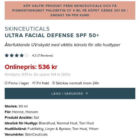
KÖP VALFRI PRODUKT FRÅN SKINCEUTICALS OCH FÅ
PIGMENTSERUMET PHLORETIN CF 4 ML PÅ KÖPET VÄRDE 301 KR |
ENDAST EN PER KUND
SKINCEUTICALS
ULTRA FACIAL DEFENSE SPF 50+
Återfuktande UV-skydd med viktlös känsla för alla hudtyper
4,3 (7 Reviews)
Onlinepris: 536 kr
Klinikpris: 670 kr. Du sparar 134 kr (20%)
Finns i lager
Fri frakt
Skickas normalt inom 24h
+
LÄGG I VARUKORG
Storlek
:
30 ml
För
:
Henne, Honom
Produkt Ansikte
:
Sol
Idealisk för Hudtyp
:
Blandhud, Normal Hud, Torr Hud
Hudtillstånd
:
Fuktfattig, Linjer & Rynkor, Torr Hud, Yttorr
Varumärke
:
SkinCeuticals