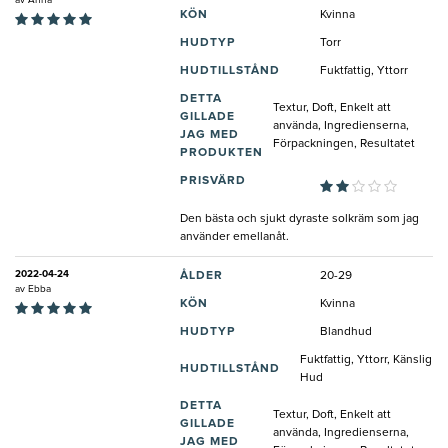
av
Anna
KÖN
Kvinna
HUDTYP
Torr
HUDTILLSTÅND
Fuktfattig, Yttorr
DETTA
Textur, Doft, Enkelt att
GILLADE
använda, Ingredienserna,
JAG MED
Förpackningen, Resultatet
PRODUKTEN
PRISVÄRD
Den bästa och sjukt dyraste solkräm som jag
använder emellanåt.
2022-04-24
ÅLDER
20-29
av
Ebba
KÖN
Kvinna
HUDTYP
Blandhud
Fuktfattig, Yttorr, Känslig
HUDTILLSTÅND
Hud
DETTA
Textur, Doft, Enkelt att
GILLADE
använda, Ingredienserna,
JAG MED