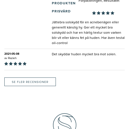
Förpackningen, Resultatet
PRODUKTEN
PRISVÄRD
Jättebra solskydd för en acnebenägen eller
generellt känslig hy. Ger ett mycket bra
solskydd och har en härlig textur som varken
blir vit eller känns fet på huden. Har även testal
oil-control
2021-05-08
Det skyddar huden mycket bra mot solen.
av
Razieh
SE FLER RECENSIONER