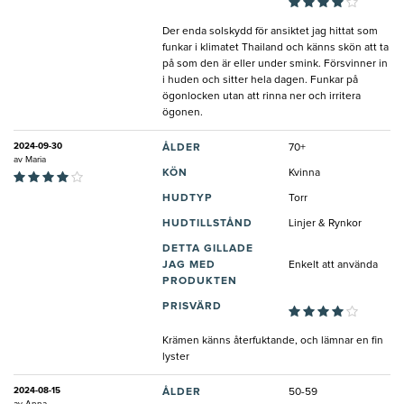
Der enda solskydd för ansiktet jag hittat som
funkar i klimatet Thailand och känns skön att ta
på som den är eller under smink. Försvinner in
i huden och sitter hela dagen. Funkar på
ögonlocken utan att rinna ner och irritera
ögonen.
2024-09-30
ÅLDER
70+
av
Maria
KÖN
Kvinna
HUDTYP
Torr
HUDTILLSTÅND
Linjer & Rynkor
DETTA GILLADE
JAG MED
Enkelt att använda
PRODUKTEN
PRISVÄRD
Krämen känns återfuktande, och lämnar en fin
lyster
2024-08-15
ÅLDER
50-59