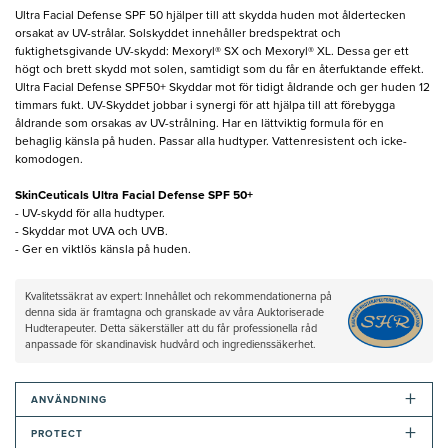
Ultra Facial Defense SPF 50 hjälper till att skydda huden mot åldertecken
orsakat av UV-strålar. Solskyddet innehåller bredspektrat och
fuktighetsgivande UV-skydd: Mexoryl® SX och Mexoryl® XL. Dessa ger ett
högt och brett skydd mot solen, samtidigt som du får en återfuktande effekt.
Ultra Facial Defense SPF50+ Skyddar mot för tidigt åldrande och ger huden 12
timmars fukt. UV-Skyddet jobbar i synergi för att hjälpa till att förebygga
åldrande som orsakas av UV-strålning. Har en lättviktig formula för en
behaglig känsla på huden. Passar alla hudtyper. Vattenresistent och icke-
komodogen.
SkinCeuticals Ultra Facial Defense SPF 50+
- UV-skydd för alla hudtyper.
- Skyddar mot UVA och UVB.
- Ger en viktlös känsla på huden.
Kvalitetssäkrat av expert: Innehållet och rekommendationerna på
denna sida är framtagna och granskade av våra Auktoriserade
Hudterapeuter. Detta säkerställer att du får professionella råd
anpassade för skandinavisk hudvård och ingredienssäkerhet.
+
ANVÄNDNING
+
PROTECT