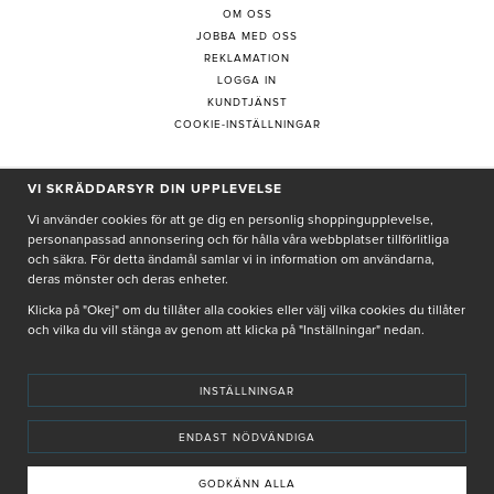
OM OSS
JOBBA MED OSS
REKLAMATION
LOGGA IN
KUNDTJÄNST
COOKIE-INSTÄLLNINGAR
VI SKRÄDDARSYR DIN UPPLEVELSE
PRENUMERERA PÅ NYHETSBREV
Vi använder cookies för att ge dig en personlig shoppingupplevelse,
personanpassad annonsering och för hålla våra webbplatser tillförlitliga
och säkra. För detta ändamål samlar vi in information om användarna,
deras mönster och deras enheter.
Genom att ge min e-post, accepterar jag Seth och Sally
integritetspolicy
Klicka på "Okej" om du tillåter alla cookies eller välj vilka cookies du tillåter
och vilka du vill stänga av genom att klicka på "Inställningar" nedan.
De uppgifter du matar in kommer endast användas till våra nyhetsbrev.
INSTÄLLNINGAR
ENDAST NÖDVÄNDIGA
© SETH AND SALLY 2025
PRIVACY POLICY
TERMS & CONDITIONS
INSTORE
4,9 I BETYG BASERAT PÅ ÖVER 5000 OMDÖMEN
GODKÄNN ALLA
INNEHÅLLET OCH REKOMMENDATIONERNA PÅ DENNA SIDA ÄR FRAMTAGNA OCH GRANSKADE