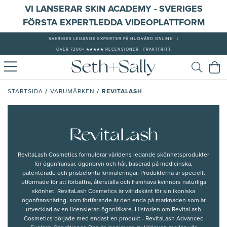
VI LANSERAR SKIN ACADEMY - SVERIGES
FÖRSTA EXPERTLEDDA VIDEOPLATTFORM
SVERIGES LEDANDE EXPERTER PÅ HUDVÅRD ONLINE
|
ÖVER 7200+ ★★★★★ RECENSIONER - FRAKTFRITT
/
/
REVITALASH
STARTSIDA
VARUMÄRKEN
RevitaLash
RevitaLash Cosmetics formulerar världens ledande skönhetsprodukter
för ögonfransar, ögonbryn och hår, baserad på medicinska,
patenterade och prisbelönta formuleringar. Produkterna är speciellt
utformade för att förbättra, återställa och framhäva kvinnors naturliga
skönhet. RevitaLash Cosmetics är världskänt för sin ikoniska
ögonfransnäring, som fortfarande är den enda på marknaden som är
utvecklad av en licensierad ögonläkare. Historien om RevitaLash
Cosmetics började med endast en produkt - RevitaLash Advanced