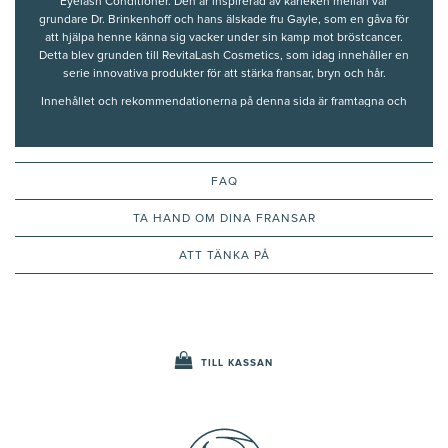
Eyelash Conditioner. Den är inspirerad av kärleken mellan vår
grundare Dr. Brinkenhoff och hans älskade fru Gayle, som en gåva för
att hjälpa henne känna sig vacker under sin kamp mot bröstcancer.
Detta blev grunden till RevitaLash Cosmetics, som idag innehåller en
serie innovativa produkter för att stärka fransar, bryn och hår.
Innehållet och rekommendationerna på denna sida är framtagna och
granskade av våra auktoriserade hudterapeuter.
FAQ
TA HAND OM DINA FRANSAR
ATT TÄNKA PÅ
TILL KASSAN