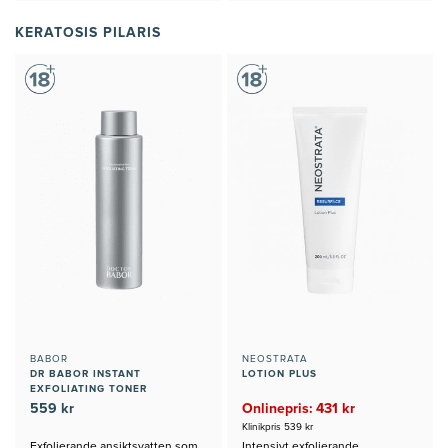
KERATOSIS PILARIS
BABOR
NEOSTRATA
DR BABOR INSTANT
LOTION PLUS
EXFOLIATING TONER
559 kr
Onlinepris: 431 kr
Klinikpris 539 kr
Exfolierande ansiktsvatten som
Intensivt exfolierande