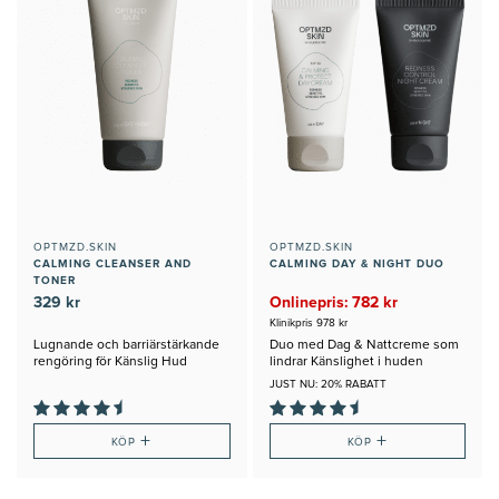
OPTMZD.SKIN
OPTMZD.SKIN
CALMING CLEANSER AND
CALMING DAY & NIGHT DUO
TONER
329 kr
Onlinepris: 782 kr
Klinikpris 978 kr
Lugnande och barriärstärkande
Duo med Dag & Nattcreme som
rengöring för Känslig Hud
lindrar Känslighet i huden
JUST NU: 20% RABATT
+
+
KÖP
KÖP