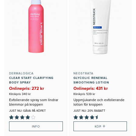
DERMALOGICA
NEOSTRATA
CLEAR START CLARIFYING
GLYCOLIC RENEWAL
BODY SPRAY
SMOOTHING LOTION
Onlinepris: 272 kr
Onlinepris: 431 kr
Klinikpris 340 kr
Klinikpris 539 kr
Exfolierande spray som lindrar
Uppmjukande och exfolierande
blemmor på kroppen
lotion för kroppen
JUST NU: GÅVA PÅ KÖPET
JUST NU: 20% RABATT
+
INFO
KÖP