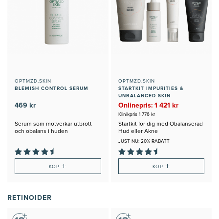
OPTMZD.SKIN
OPTMZD.SKIN
BLEMISH CONTROL SERUM
STARTKIT IMPURITIES &
UNBALANCED SKIN
469 kr
Onlinepris: 1 421 kr
Klinikpris 1 776 kr
Serum som motverkar utbrott
Startkit för dig med Obalanserad
och obalans i huden
Hud eller Akne
JUST NU: 20% RABATT
+
+
KÖP
KÖP
RETINOIDER