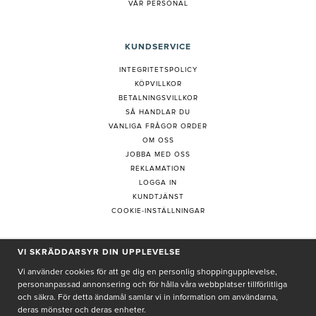
VÅR PERSONAL
KUNDSERVICE
INTEGRITETSPOLICY
KÖPVILLKOR
BETALNINGSVILLKOR
SÅ HANDLAR DU
VANLIGA FRÅGOR ORDER
OM OSS
JOBBA MED OSS
REKLAMATION
LOGGA IN
KUNDTJÄNST
COOKIE-INSTÄLLNINGAR
VI SKRÄDDARSYR DIN UPPLEVELSE
PRENUMERERA PÅ NYHETSBREV
Vi använder cookies för att ge dig en personlig shoppingupplevelse,
personanpassad annonsering och för hålla våra webbplatser tillförlitliga
och säkra. För detta ändamål samlar vi in information om användarna,
deras mönster och deras enheter.