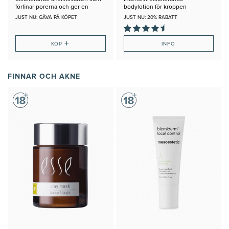
förfinar porerna och ger en
bodylotion för kroppen
klarare hy
JUST NU: GÅVA PÅ KÖPET
JUST NU: 20% RABATT
+
KÖP
INFO
FINNAR OCH AKNE