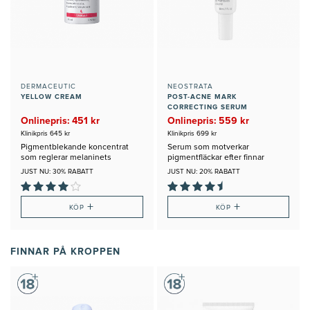
DERMACEUTIC
NEOSTRATA
YELLOW CREAM
POST-ACNE MARK
CORRECTING SERUM
Onlinepris: 451 kr
Onlinepris: 559 kr
Klinikpris 645 kr
Klinikpris 699 kr
Pigmentblekande koncentrat
Serum som motverkar
som reglerar melaninets
pigmentfläckar efter finnar
biosyntes
JUST NU: 30% RABATT
JUST NU: 20% RABATT
+
+
KÖP
KÖP
FINNAR PÅ KROPPEN