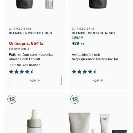
OPTMZD.SKIN
OPTMZD.SKIN
BLEMISH & PROTECT DUO
BLEMISH CONTROL NIGHT
CREAM
Onlinepris: 654 kr
489 kr
Klinikpris 818 kr
Fullsize-Duo som motverkar
Antibakteriell och
obalans och Utbrott
talgreglerande Nattcreme för
Obalanserad Hud
JUST NU: 20% RABATT
+
+
KÖP
KÖP