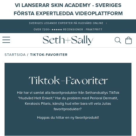
VI LANSERAR SKIN ACADEMY - SVERIGES
FÖRSTA EXPERTLEDDA VIDEOPLATTFORM
SVERIGES LEDANDE EXPERTER PÅ HUDVÅRD ONLINE
|
ÖVER 7200+ ★★★★★ RECENSIONER - FRAKTFRITT
/
TIKTOK-FAVORITER
STARTSIDA
Tiktok-Favoriter
Här har vi samlat alla favoritprodukter från Sethandsallys TikTok
"Hudvård Helt Enkelt." Har du problem med Perioral Dermatit,
Keratosis Pilaris, känslig hud eller bara vill veta Julias
favoritprodukter?
Hoppas du hittar en ny favoritprodukt!