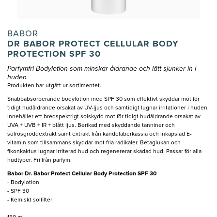
BABOR
DR BABOR PROTECT CELLULAR BODY
PROTECTION SPF 30
Parfymfri Bodylotion som minskar åldrande och lätt sjunker in i
huden
Produkten har utgått ur sortimentet.
Snabbabsorberande bodylotion med SPF 30 som effektivt skyddar mot för
tidigt hudåldrande orsakat av UV-ljus och samtidigt lugnar irritationer i huden.
Innehåller ett bredspektrigt solskydd mot för tidigt hudåldrande orsakat av
UVA + UVB + IR + blått ljus. Berikad med skyddande tanniner och
solrosgroddextrakt samt extrakt från kandelaberkassia och inkapslad E-
vitamin som tillsammans skyddar mot fria radikaler. Betaglukan och
fikonkaktus lugnar irriterad hud och regenererar skadad hud. Passar för alla
hudtyper. Fri från parfym.
Babor Dr. Babor Protect Cellular Body Protection SPF 30
- Bodylotion
- SPF 30
- Kemiskt solfilter