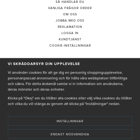
SÅ HANDLAR DU
VANLIGA FRÅGOR ORDER
OM OSS
JOBBA MED OSS
REKLAMATION
LOGGA IN
KUNDTJÄNST
COOKIE-INSTÄLLNINGAR
VI SKRÄDDARSYR DIN UPPLEVELSE
PRENUMERERA PÅ NYHETSBREV
Vi använder cookies för att ge dig en personlig shoppingupplevelse,
personanpassad annonsering och för hålla våra webbplatser tillförlitliga
och säkra. För detta ändamål samlar vi in information om användarna,
deras mönster och deras enheter.
Genom att ge min e-post, accepterar jag Seth och Sally
integritetspolicy
Klicka på "Okej" om du tillåter alla cookies eller välj vilka cookies du tillåter
och vilka du vill stänga av genom att klicka på "Inställningar" nedan.
De uppgifter du matar in kommer endast användas till våra nyhetsbrev.
INSTÄLLNINGAR
ENDAST NÖDVÄNDIGA