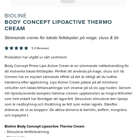
BIOLINE
BODY CONCEPT LIPOACTIVE THERMO
CREAM
Slimmande creme för lokala fettdepåer på mage, stuss & lår
5 (1 Reviews)
Produkten har utgått ur vårt sortiment.
Body Concept Prime Lipo Active Cream är en slimmande nattbehandling för
att motverka lokala fettdepåer. Perfekt att använda på mage, stuss och lår.
Cremen har en mycket värmande effekt så det är viktigt att du tvättar
händerna efter applicering. Lipo Active Cream jobbar på att minimera
celluliter och lokala fettansamlingar och stramar på så vis upp huden. Genom
sitt lipreducerande komplex hämmar cremen uppkomsten av mogna fettceller
som helt enkelt har förmågan att lagra fett. Dessutom stimulerar den lipolys
som är nedbrytning och frisättning av fett som redan lagrats. Därefter
dräneras de ut av kroppen. De aktiva ämnena är karnitin, koffein, murgröna
och tripeptid-1.
Bioline Body Concept Lipoactive Thermo Cream
- Stimulerar fettförbränning