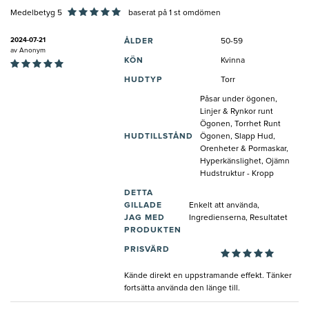
Medelbetyg 5
baserat på
1
st omdömen
2024-07-21
ÅLDER
50-59
av
Anonym
KÖN
Kvinna
HUDTYP
Torr
Påsar under ögonen,
Linjer & Rynkor runt
Ögonen, Torrhet Runt
HUDTILLSTÅND
Ögonen, Slapp Hud,
Orenheter & Pormaskar,
Hyperkänslighet, Ojämn
Hudstruktur - Kropp
DETTA
GILLADE
Enkelt att använda,
JAG MED
Ingredienserna, Resultatet
PRODUKTEN
PRISVÄRD
Kände direkt en uppstramande effekt. Tänker
fortsätta använda den länge till.