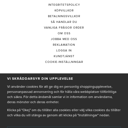
INTEGRITETSPOLICY
KÖPVILLKOR
BETALNINGSVILLKOR
SÅ HANDLAR DU
VANLIGA FRÅGOR ORDER
OM OSS
JOBBA MED OSS
REKLAMATION
LOGGA IN
KUNDTJÄNST
COOKIE-INSTÄLLNINGAR
VI SKRÄDDARSYR DIN UPPLEVELSE
PRENUMERERA PÅ NYHETSBREV
Vi använder cookies för att ge dig en personlig shoppingupplevelse,
personanpassad annonsering och för hålla våra webbplatser tillförlitliga
och säkra. För detta ändamål samlar vi in information om användarna,
deras mönster och deras enheter.
Genom att ge min e-post, accepterar jag Seth och Sally
integritetspolicy
Klicka på "Okej" om du tillåter alla cookies eller välj vilka cookies du tillåter
och vilka du vill stänga av genom att klicka på "Inställningar" nedan.
De uppgifter du matar in kommer endast användas till våra nyhetsbrev.