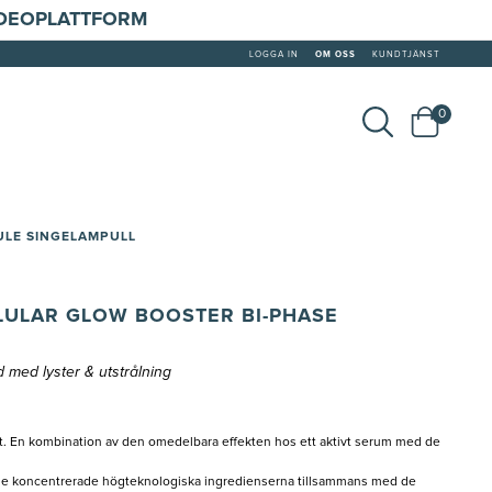
IDEOPLATTFORM
LOGGA IN
OM OSS
KUNDTJÄNST
0
ULE SINGELAMPULL
LULAR GLOW BOOSTER BI-PHASE
 med lyster & utstrålning
tat. En kombination av den omedelbara effekten hos ett aktivt serum med de
 de koncentrerade högteknologiska ingredienserna tillsammans med de