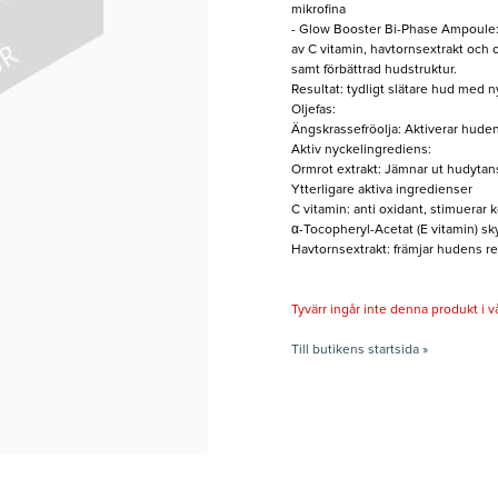
mikrofina
- Glow Booster Bi-Phase Ampoule: u
av C vitamin, havtornsextrakt och
samt förbättrad hudstruktur.
Resultat: tydligt slätare hud med n
Oljefas:
Ängskrassefröolja: Aktiverar huden
Aktiv nyckelingrediens:
Ormrot extrakt: Jämnar ut hudytans
Ytterligare aktiva ingredienser
C vitamin: anti oxidant, stimuerar
α-Tocopheryl-Acetat (E vitamin) sky
Havtornsextrakt: främjar hudens r
Tyvärr ingår inte denna produkt i vårt
Till butikens startsida »