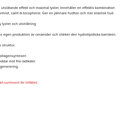
tslätande effekt och maximal lyster. Innehåller en effektiv kombination
 ormrot, samt α-tocopherol. Ger en jämnare hudton och mer elastisk hud
y lyster och utstrålning
s egen produktion av ceramider och stärker den hydrolipidiska barriären.
 struktur.
 kollagensyntesen
ddar mot fria radikaler
egenerering.
 sortiment för tillfället.