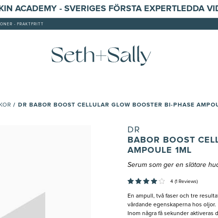
SKIN ACADEMY - SVERIGES FÖRSTA EXPERTLEDDA V
ONER - FRAKTFRITT
/
DR BABOR BOOST CELLULAR GLOW BOOSTER BI-PHASE AMPO
KOR
DR
BABOR BOOST CEL
AMPOULE 1ML
Serum som ger en slätare hud
4 (1 Reviews)
En ampull, två faser och tre resul
vårdande egenskaperna hos oljor.
Inom några få sekunder aktiveras