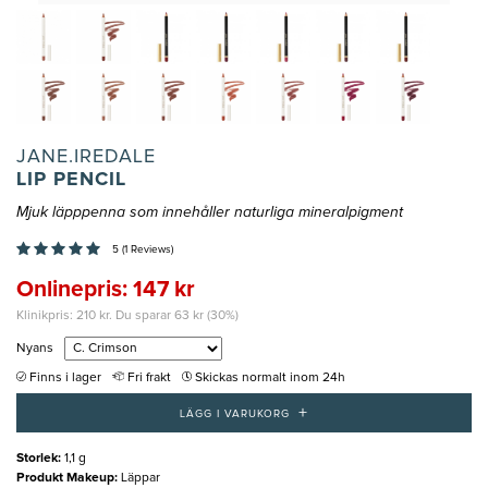
JANE.IREDALE
LIP PENCIL
Mjuk läpppenna som innehåller naturliga mineralpigment
5 (1 Reviews)
Onlinepris: 147 kr
Klinikpris: 210 kr. Du sparar 63 kr (30%)
Nyans
Finns i lager
Fri frakt
Skickas normalt inom 24h
+
LÄGG I VARUKORG
Storlek
:
1,1 g
Produkt Makeup
:
Läppar