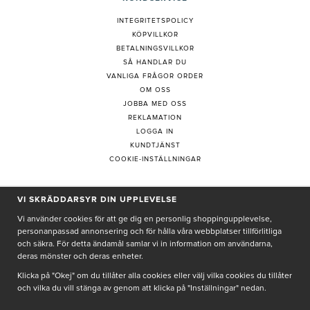
INTEGRITETSPOLICY
KÖPVILLKOR
BETALNINGSVILLKOR
SÅ HANDLAR DU
VANLIGA FRÅGOR ORDER
OM OSS
JOBBA MED OSS
REKLAMATION
LOGGA IN
KUNDTJÄNST
COOKIE-INSTÄLLNINGAR
VI SKRÄDDARSYR DIN UPPLEVELSE
PRENUMERERA PÅ NYHETSBREV
Vi använder cookies för att ge dig en personlig shoppingupplevelse,
personanpassad annonsering och för hålla våra webbplatser tillförlitliga
och säkra. För detta ändamål samlar vi in information om användarna,
deras mönster och deras enheter.
Genom att ge min e-post, accepterar jag Seth och Sally
integritetspolicy
Klicka på "Okej" om du tillåter alla cookies eller välj vilka cookies du tillåter
och vilka du vill stänga av genom att klicka på "Inställningar" nedan.
De uppgifter du matar in kommer endast användas till våra nyhetsbrev.