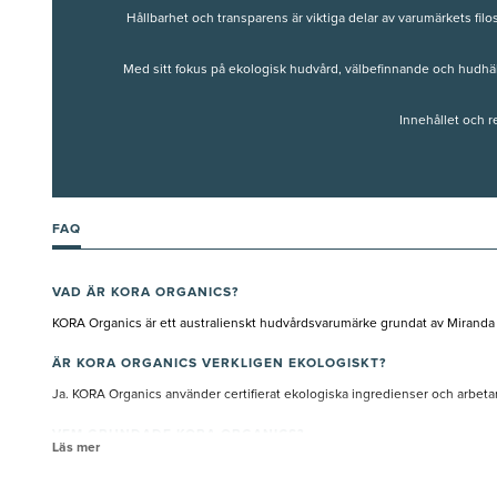
Hållbarhet och transparens är viktiga delar av varumärkets filo
Med sitt fokus på ekologisk hudvård, välbefinnande och hudhä
Innehållet och 
FAQ
VAD ÄR KORA ORGANICS?
KORA Organics är ett australienskt hudvårdsvarumärke grundat av Miranda K
ÄR KORA ORGANICS VERKLIGEN EKOLOGISKT?
Ja. KORA Organics använder certifierat ekologiska ingredienser och arbe
VEM GRUNDADE KORA ORGANICS?
Läs mer
KORA Organics grundades av Miranda Kerr efter att hennes mammas hälsoprobl