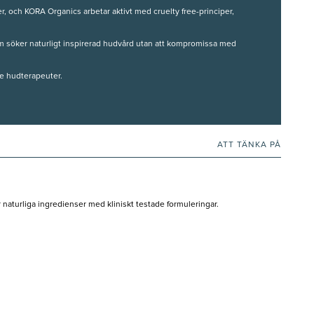
er, och KORA Organics arbetar aktivt med cruelty free-principer,
m söker naturligt inspirerad hudvård utan att kompromissa med
e hudterapeuter.
ATT TÄNKA PÅ
naturliga ingredienser med kliniskt testade formuleringar.
bildad hälsocoach och har varit aktiv i produktutvecklingen sedan starten.