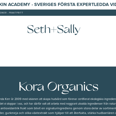
SKIN ACADEMY - SVERIGES FÖRSTA EXPERTLEDDA V
ONER - FRAKTFRITT
Kora Organics
anda Kerr år 2009 med visionen att skapa hudvård som förenar certifierat ekologiska ingred
det vi stoppar i oss, och har därför valt att arbeta med noggrant utvalda ingredienser från natu
n antioxidant­rik frukt som blivit en signaturingrediens genom stora delar av sortim
er, gurkmeja och olika växtextrakt som hjälper till att återfukta, stärka hudbarriären