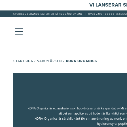
VI LANSERAR 
SVERIGES LEDANDE EXPERTER PÅ HUDVÅRD ONLINE
|
ÖVER 7200+ ★★★★★ RECENSI
/
/
KORA ORGANICS
STARTSIDA
VARUMÄRKEN
KORA Organics är ett australiensiskt hudvårdsvarumärke grundat av Mir
att det som appliceras på huden är lika viktigt som 
KORA Organics är särskilt känt för sin användning av noni, e
hyaluronsyra, peptid