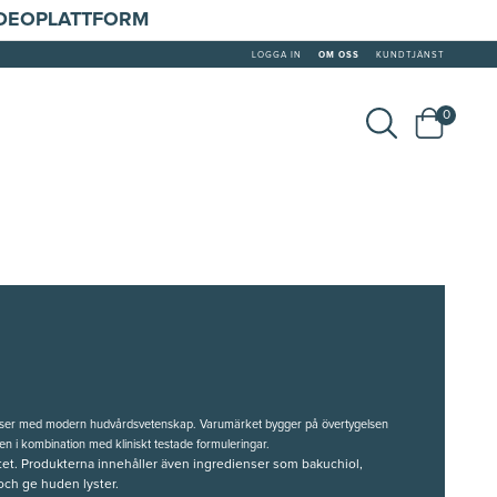
IDEOPLATTFORM
LOGGA IN
OM OSS
KUNDTJÄNST
0
ienser med modern hudvårdsvetenskap. Varumärket bygger på övertygelsen
ren i kombination med kliniskt testade formuleringar.
entet. Produkterna innehåller även ingredienser som
bakuchiol
,
 och ge huden lyster.