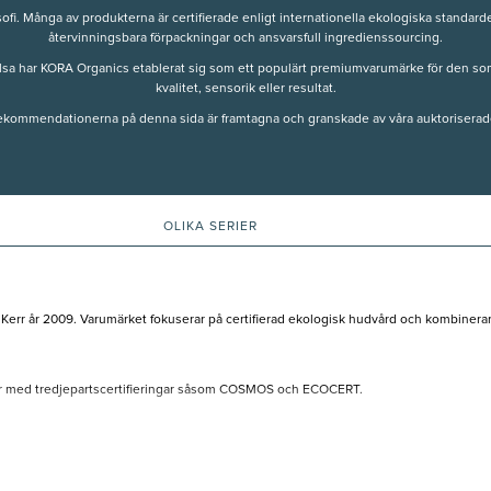
sofi. Många av produkterna är certifierade enligt internationella ekologiska standard
återvinningsbara förpackningar och ansvarsfull ingredienssourcing.
lsa har KORA Organics etablerat sig som ett populärt premiumvarumärke för den so
kvalitet, sensorik eller resultat.
rekommendationerna på denna sida är framtagna och granskade av våra auktoriserad
OLIKA SERIER
err år 2009. Varumärket fokuserar på certifierad ekologisk hudvård och kombinerar 
tar med tredjepartscertifieringar såsom COSMOS och ECOCERT.
em väckte ett större intresse för ingredienser, hälsa och livsstil. Kerr är även ut