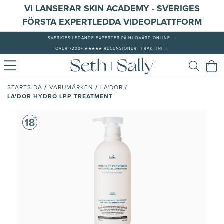
VI LANSERAR SKIN ACADEMY - SVERIGES
FÖRSTA EXPERTLEDDA VIDEOPLATTFORM
SVERIGES LEDANDE EXPERTER PÅ HUDVÅRD ONLINE
|
ÖVER 7200+ ★★★★★ RECENSIONER - FRAKTFRITT
/
/
/
STARTSIDA
VARUMÄRKEN
LA'DOR
LA'DOR HYDRO LPP TREATMENT