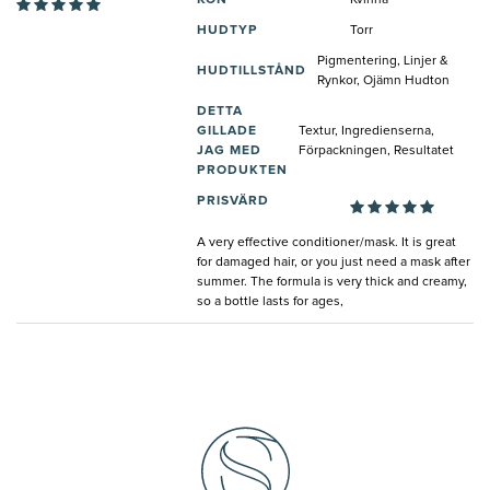
HUDTYP
Torr
Pigmentering, Linjer &
HUDTILLSTÅND
Rynkor, Ojämn Hudton
DETTA
GILLADE
Textur, Ingredienserna,
JAG MED
Förpackningen, Resultatet
PRODUKTEN
PRISVÄRD
A very effective conditioner/mask. It is great
for damaged hair, or you just need a mask after
summer. The formula is very thick and creamy,
so a bottle lasts for ages,