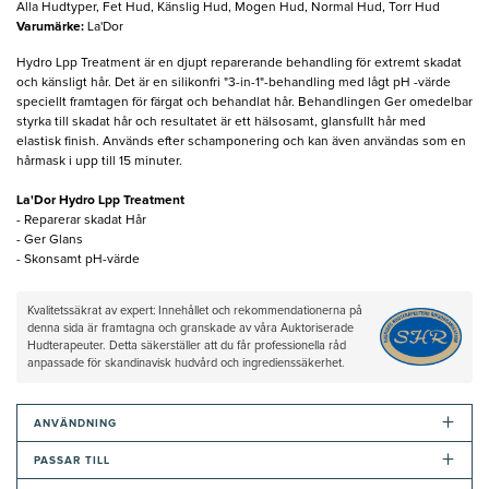
Alla Hudtyper, Fet Hud, Känslig Hud, Mogen Hud, Normal Hud, Torr Hud
Varumärke
:
La'Dor
Hydro Lpp Treatment är en djupt reparerande behandling för extremt skadat
och känsligt hår. Det är en silikonfri "3-in-1"-behandling med lågt pH -värde
speciellt framtagen för färgat och behandlat hår. Behandlingen Ger omedelbar
styrka till skadat hår och resultatet är ett hälsosamt, glansfullt hår med
elastisk finish. Används efter schamponering och kan även användas som en
hårmask i upp till 15 minuter.
La'Dor Hydro Lpp Treatment
- Reparerar skadat Hår
- Ger Glans
- Skonsamt pH-värde
Kvalitetssäkrat av expert: Innehållet och rekommendationerna på
denna sida är framtagna och granskade av våra Auktoriserade
Hudterapeuter. Detta säkerställer att du får professionella råd
anpassade för skandinavisk hudvård och ingredienssäkerhet.
+
ANVÄNDNING
+
PASSAR TILL