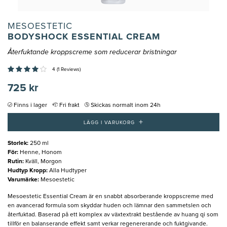
MESOESTETIC
BODYSHOCK ESSENTIAL CREAM
Återfuktande kroppscreme som reducerar bristningar
4 (1 Reviews)
725 kr
Finns i lager
Fri frakt
Skickas normalt inom 24h
+
LÄGG I VARUKORG
Storlek
:
250 ml
För
:
Henne, Honom
Rutin
:
Kväll, Morgon
Hudtyp Kropp
:
Alla Hudtyper
Varumärke
:
Mesoestetic
Mesoestetic Essential Cream är en snabbt absorberande kroppscreme med
en avancerad formula som skyddar huden och lämnar den sammetslen och
återfuktad. Baserad på ett komplex av växtextrakt bestående av huang qi som
tillför en balanserande effekt samt verkar regenererande och fuktgivande.