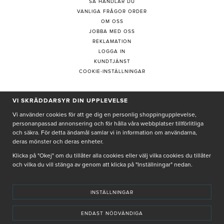
SÅ HANDLAR DU
VANLIGA FRÅGOR ORDER
OM OSS
JOBBA MED OSS
REKLAMATION
LOGGA IN
KUNDTJÄNST
COOKIE-INSTÄLLNINGAR
PRENUMERERA PÅ NYHETSBREV
VI SKRÄDDARSYR DIN UPPLEVELSE
Vi använder cookies för att ge dig en personlig shoppingupplevelse,
personanpassad annonsering och för hålla våra webbplatser tillförlitliga
och säkra. För detta ändamål samlar vi in information om användarna,
deras mönster och deras enheter.
Genom att ge min e-post, accepterar jag Seth och Sally
integritetspolicy
Klicka på "Okej" om du tillåter alla cookies eller välj vilka cookies du tillåter
och vilka du vill stänga av genom att klicka på "Inställningar" nedan.
De uppgifter du matar in kommer endast användas till våra nyhetsbrev.
INSTÄLLNINGAR
ENDAST NÖDVÄNDIGA