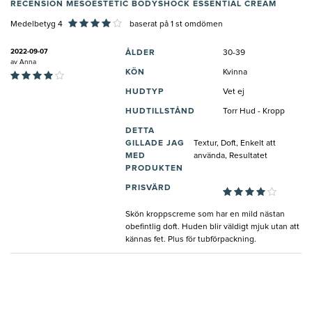
RECENSION MESOESTETIC BODYSHOCK ESSENTIAL CREAM
Medelbetyg 4
baserat på
1
st omdömen
2022-09-07
ÅLDER
30-39
av
Anna
KÖN
Kvinna
HUDTYP
Vet ej
HUDTILLSTÅND
Torr Hud - Kropp
DETTA
GILLADE JAG
Textur, Doft, Enkelt att
MED
använda, Resultatet
PRODUKTEN
PRISVÄRD
Skön kroppscreme som har en mild nästan
obefintlig doft. Huden blir väldigt mjuk utan att
kännas fet. Plus för tubförpackning.