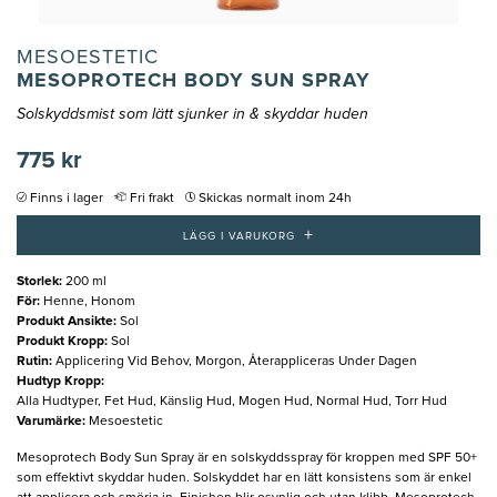
MESOESTETIC
MESOPROTECH BODY SUN SPRAY
Solskyddsmist som lätt sjunker in & skyddar huden
775 kr
Finns i lager
Fri frakt
Skickas normalt inom 24h
+
LÄGG I VARUKORG
Storlek
:
200 ml
För
:
Henne, Honom
Produkt Ansikte
:
Sol
Produkt Kropp
:
Sol
Rutin
:
Applicering Vid Behov, Morgon, Återappliceras Under Dagen
Hudtyp Kropp
:
Alla Hudtyper, Fet Hud, Känslig Hud, Mogen Hud, Normal Hud, Torr Hud
Varumärke
:
Mesoestetic
Mesoprotech Body Sun Spray är en solskyddsspray för kroppen med SPF 50+
som effektivt skyddar huden. Solskyddet har en lätt konsistens som är enkel