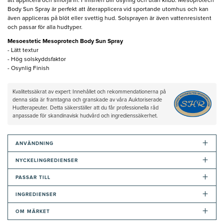
att applicera och smörja in. Finishen blir osynlig och utan klibb. Mesoprotech
Body Sun Spray är perfekt att återapplicera vid sportande utomhus och kan
även appliceras på blöt eller svettig hud. Solsprayen är även vattenresistent
och passar för alla hudtyper.
Mesoestetic Mesoprotech Body Sun Spray
- Lätt textur
- Hög solskyddsfaktor
- Osynlig Finish
Kvalitetssäkrat av expert: Innehållet och rekommendationerna på
denna sida är framtagna och granskade av våra Auktoriserade
Hudterapeuter. Detta säkerställer att du får professionella råd
anpassade för skandinavisk hudvård och ingredienssäkerhet.
+
ANVÄNDNING
+
NYCKELINGREDIENSER
+
PASSAR TILL
+
INGREDIENSER
+
OM MÄRKET