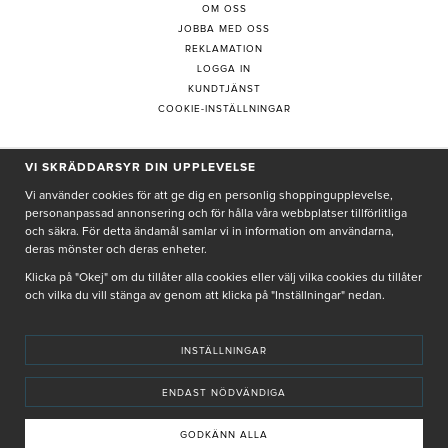
OM OSS
JOBBA MED OSS
REKLAMATION
LOGGA IN
KUNDTJÄNST
COOKIE-INSTÄLLNINGAR
VI SKRÄDDARSYR DIN UPPLEVELSE
PRENUMERERA PÅ NYHETSBREV
Vi använder cookies för att ge dig en personlig shoppingupplevelse,
personanpassad annonsering och för hålla våra webbplatser tillförlitliga
och säkra. För detta ändamål samlar vi in information om användarna,
deras mönster och deras enheter.
Genom att ge min e-post, accepterar jag Seth och Sally
integritetspolicy
Klicka på "Okej" om du tillåter alla cookies eller välj vilka cookies du tillåter
och vilka du vill stänga av genom att klicka på "Inställningar" nedan.
De uppgifter du matar in kommer endast användas till våra nyhetsbrev.
INSTÄLLNINGAR
ENDAST NÖDVÄNDIGA
© SETH AND SALLY 2025
PRIVACY POLICY
TERMS & CONDITIONS
INSTORE
4,9 I BETYG BASERAT PÅ ÖVER 5000 OMDÖMEN
GODKÄNN ALLA
INNEHÅLLET OCH REKOMMENDATIONERNA PÅ DENNA SIDA ÄR FRAMTAGNA OCH GRANSKADE