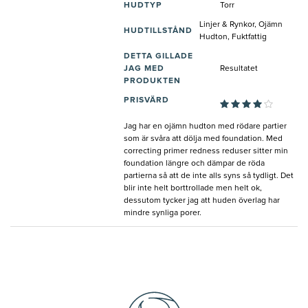
HUDTYP
Torr
Linjer & Rynkor, Ojämn
HUDTILLSTÅND
Hudton, Fuktfattig
DETTA GILLADE
JAG MED
Resultatet
PRODUKTEN
PRISVÄRD
Jag har en ojämn hudton med rödare partier
som är svåra att dölja med foundation. Med
correcting primer redness reduser sitter min
foundation längre och dämpar de röda
partierna så att de inte alls syns så tydligt. Det
blir inte helt borttrollade men helt ok,
dessutom tycker jag att huden överlag har
mindre synliga porer.