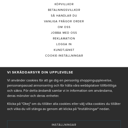
KÖPVILLKOR
BETALNINGSVILLKOR
SÅ HANDLAR DU
VANLIGA FRÅGOR ORDER
OM OSS
JOBBA MED OSS
REKLAMATION
LOGGA IN
KUNDTJÄNST
COOKIE-INSTÄLLNINGAR
VI SKRÄDDARSYR DIN UPPLEVELSE
PRENUMERERA PÅ NYHETSBREV
Vi använder cookies för att ge dig en personlig shoppingupplevelse,
personanpassad annonsering och för hålla våra webbplatser tillförlitliga
och säkra. För detta ändamål samlar vi in information om användarna,
deras mönster och deras enheter.
Genom att ge min e-post, accepterar jag Seth och Sally
integritetspolicy
Klicka på "Okej" om du tillåter alla cookies eller välj vilka cookies du tillåter
och vilka du vill stänga av genom att klicka på "Inställningar" nedan.
De uppgifter du matar in kommer endast användas till våra nyhetsbrev.
INSTÄLLNINGAR