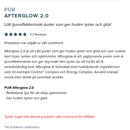
PÜR
AFTERGLOW 2.0
Lätt ljusreflekterande puder som ger huden lyster och glöd
5 (1 Reviews)
Produkten har utgått ur vårt sortiment.
Afterglow 2.0 är ett Lätt puder som ger huden lyster och glöd och som suddar
bort linjer, rynkor och ojämnheter. Afterglow är ett uppljusande puder som är
ljusreflekterande och ger dig exakt den lyster du vill ha för att få
oemotståndlig hud. Afterglow är fullmatad med hudvårdande ingredienser
som till exempel Ceretin® Complex och Energy Complex. Använd utanpå
smink eller direkt på osminkat ansikte.
PUR Afterglow 2.0
- Reflekterar ljus för att dölja ojämnheter
- Ger huden lyster och glöd
Tyvärr ingår inte denna produkt i vårt sortiment för tillfället.
Till butikens startsida »