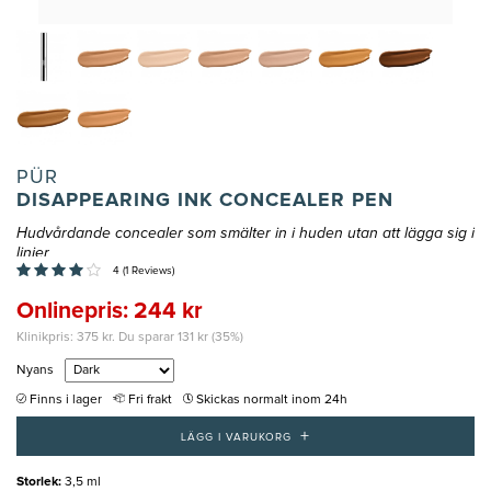
PÜR
DISAPPEARING INK CONCEALER PEN
Hudvårdande concealer som smälter in i huden utan att lägga sig i
linjer
4 (1 Reviews)
Onlinepris: 244 kr
Klinikpris: 375 kr. Du sparar 131 kr (35%)
Nyans
Finns i lager
Fri frakt
Skickas normalt inom 24h
+
LÄGG I VARUKORG
Storlek
:
3,5 ml