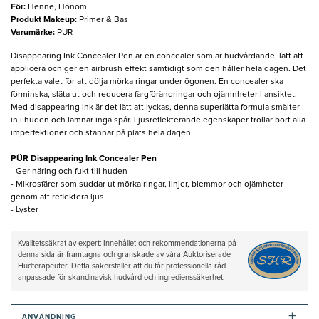
För
:
Henne, Honom
Produkt Makeup
:
Primer & Bas
Varumärke
:
PÜR
Disappearing Ink Concealer Pen är en concealer som är hudvårdande, lätt att
applicera och ger en airbrush effekt samtidigt som den håller hela dagen. Det
perfekta valet för att dölja mörka ringar under ögonen. En concealer ska
förminska, släta ut och reducera färgförändringar och ojämnheter i ansiktet.
Med disappearing ink är det lätt att lyckas, denna superlätta formula smälter
in i huden och lämnar inga spår. Ljusreflekterande egenskaper trollar bort alla
imperfektioner och stannar på plats hela dagen.
PÜR Disappearing Ink Concealer Pen
- Ger näring och fukt till huden
- Mikrosfärer som suddar ut mörka ringar, linjer, blemmor och ojämheter
genom att reflektera ljus.
- Lyster
Kvalitetssäkrat av expert: Innehållet och rekommendationerna på
denna sida är framtagna och granskade av våra Auktoriserade
Hudterapeuter. Detta säkerställer att du får professionella råd
anpassade för skandinavisk hudvård och ingredienssäkerhet.
+
ANVÄNDNING