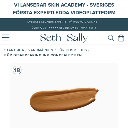
VI LANSERAR SKIN ACADEMY - SVERIGES
FÖRSTA EXPERTLEDDA VIDEOPLATTFORM
SVERIGES LEDANDE EXPERTER PÅ HUDVÅRD ONLINE
|
ÖVER 7200+ ★★★★★ RECENSIONER - FRAKTFRITT
/
/
/
STARTSIDA
VARUMÄRKEN
PÜR COSMETICS
PÜR DISAPPEARING INK CONCEALER PEN