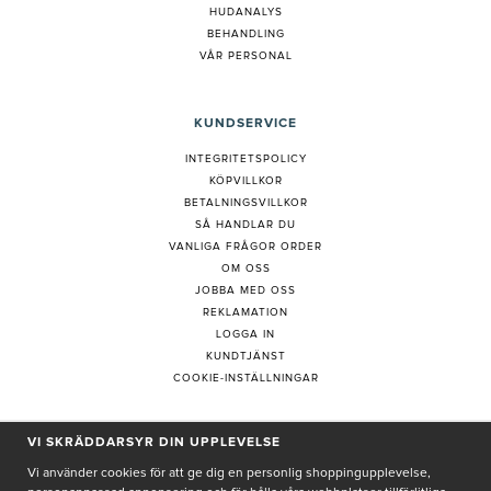
HUDANALYS
BEHANDLING
VÅR PERSONAL
KUNDSERVICE
INTEGRITETSPOLICY
KÖPVILLKOR
BETALNINGSVILLKOR
SÅ HANDLAR DU
VANLIGA FRÅGOR ORDER
OM OSS
JOBBA MED OSS
REKLAMATION
LOGGA IN
KUNDTJÄNST
COOKIE-INSTÄLLNINGAR
PRENUMERERA PÅ NYHETSBREV
VI SKRÄDDARSYR DIN UPPLEVELSE
Vi använder cookies för att ge dig en personlig shoppingupplevelse,