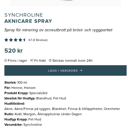
SYNCHROLINE
AKNICARE SPRAY
Spray för minering av acneutbrott på bröst- och ryggpartiet
4,7 (3 Reviews)
520 kr
Finns i lager
Fri frakt
Skickas normalt inom 24h
+
LÄGG I VARUKORG
Storlek
:
100 ml
För
:
Henne, Honom
Produkt Kropp
:
Specialvård
Idealisk för Hudtyp
:
Blandhud, Fet Hud
Hudtillstånd
:
Akne, Akne/Finnar på ryggen, Blankhet, Finnar & tilltäpptheter, Orenheter
Rutin
:
Kväll, Morgon, Återappliceras Under Dagen
Hudtyp Kropp
:
Fet Hud
Varumärke
:
Synchroline