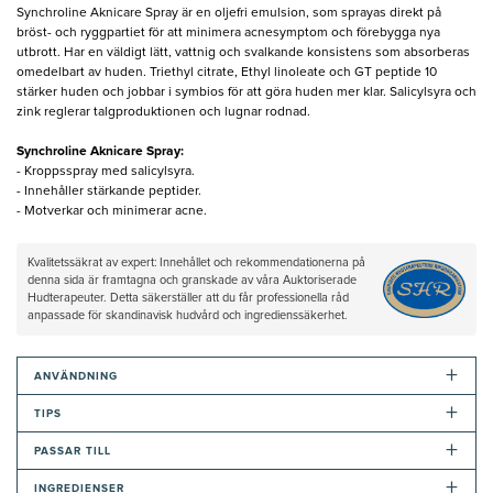
Synchroline Aknicare Spray är en oljefri emulsion, som sprayas direkt på
bröst- och ryggpartiet för att minimera acnesymptom och förebygga nya
utbrott. Har en väldigt lätt, vattnig och svalkande konsistens som absorberas
omedelbart av huden. Triethyl citrate, Ethyl linoleate och GT peptide 10
stärker huden och jobbar i symbios för att göra huden mer klar. Salicylsyra och
zink reglerar talgproduktionen och lugnar rodnad.
Synchroline Aknicare Spray:
- Kroppsspray med salicylsyra.
- Innehåller stärkande peptider.
- Motverkar och minimerar acne.
Kvalitetssäkrat av expert: Innehållet och rekommendationerna på
denna sida är framtagna och granskade av våra Auktoriserade
Hudterapeuter. Detta säkerställer att du får professionella råd
anpassade för skandinavisk hudvård och ingredienssäkerhet.
+
ANVÄNDNING
+
TIPS
+
PASSAR TILL
+
INGREDIENSER