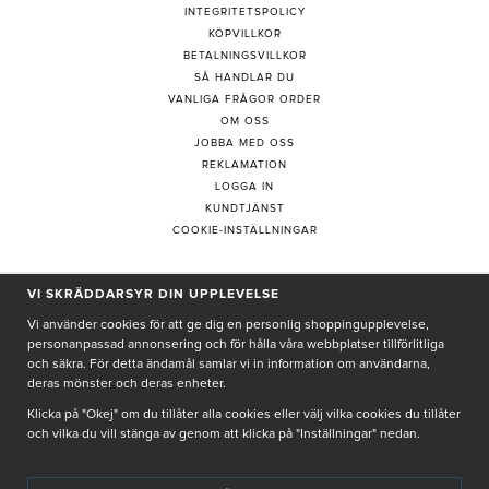
INTEGRITETSPOLICY
KÖPVILLKOR
BETALNINGSVILLKOR
SÅ HANDLAR DU
VANLIGA FRÅGOR ORDER
OM OSS
JOBBA MED OSS
REKLAMATION
LOGGA IN
KUNDTJÄNST
COOKIE-INSTÄLLNINGAR
PRENUMERERA PÅ NYHETSBREV
VI SKRÄDDARSYR DIN UPPLEVELSE
Vi använder cookies för att ge dig en personlig shoppingupplevelse,
personanpassad annonsering och för hålla våra webbplatser tillförlitliga
och säkra. För detta ändamål samlar vi in information om användarna,
deras mönster och deras enheter.
Genom att ge min e-post, accepterar jag Seth och Sally
integritetspolicy
Klicka på "Okej" om du tillåter alla cookies eller välj vilka cookies du tillåter
och vilka du vill stänga av genom att klicka på "Inställningar" nedan.
De uppgifter du matar in kommer endast användas till våra nyhetsbrev.