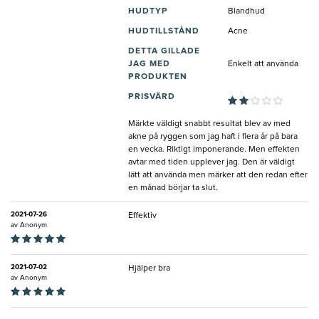
HUDTYP
Blandhud
HUDTILLSTÅND
Acne
DETTA GILLADE
JAG MED
Enkelt att använda
PRODUKTEN
PRISVÄRD
Märkte väldigt snabbt resultat blev av med
akne på ryggen som jag haft i flera år på bara
en vecka. Riktigt imponerande. Men effekten
avtar med tiden upplever jag. Den är väldigt
lätt att använda men märker att den redan efter
en månad börjar ta slut.
2021-07-26
Effektiv
av
Anonym
2021-07-02
Hjälper bra
av
Anonym