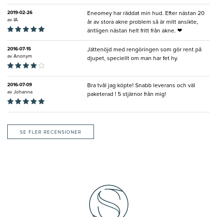
2019-02-26
Eneomey har räddat min hud. Efter nästan 20
av
IA
år av stora akne problem så är mitt ansikte,
äntligen nästan helt fritt från akne. ❤
2016-07-15
Jättenöjd med rengöringen som gör rent på
av
Anonym
djupet, speciellt om man har fet hy.
2016-07-09
Bra tvål jag köpte! Snabb leverans och väl
av
Johanna
paketerad ! 5 stjärnor från mig!
SE FLER RECENSIONER