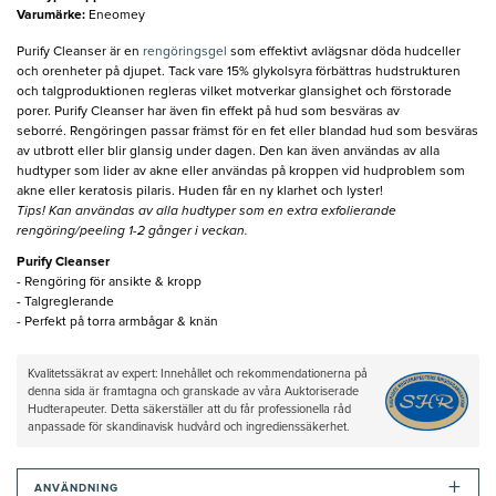
Varumärke
:
Eneomey
Purify Cleanser är en
rengöringsgel
som effektivt avlägsnar döda hudceller
och orenheter på djupet. Tack vare 15% glykolsyra förbättras hudstrukturen
och talgproduktionen regleras vilket motverkar glansighet och förstorade
porer. Purify Cleanser har även fin effekt på hud som besväras av
seborré. Rengöringen passar främst för en fet eller blandad hud som besväras
av utbrott eller blir glansig under dagen. Den kan även användas av alla
hudtyper som lider av akne eller användas på kroppen vid hudproblem som
akne eller keratosis pilaris. Huden får en ny klarhet och lyster!
Tips! Kan användas av alla hudtyper som en extra exfolierande
rengöring/peeling 1-2 gånger i veckan.
Purify Cleanser
- Rengöring för ansikte & kropp
- Talgreglerande
- Perfekt på torra armbågar & knän
Kvalitetssäkrat av expert: Innehållet och rekommendationerna på
denna sida är framtagna och granskade av våra Auktoriserade
Hudterapeuter. Detta säkerställer att du får professionella råd
anpassade för skandinavisk hudvård och ingredienssäkerhet.
+
ANVÄNDNING