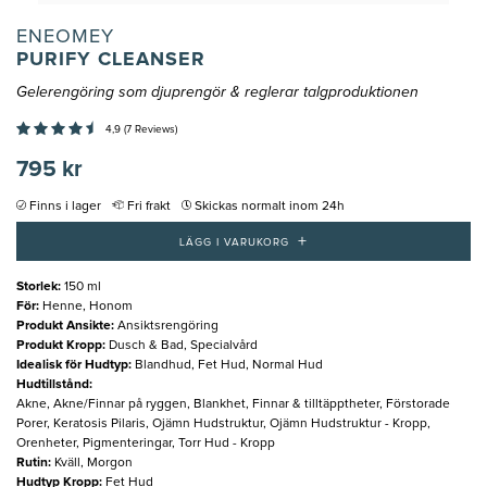
ENEOMEY
PURIFY CLEANSER
Gelerengöring som djuprengör & reglerar talgproduktionen
4,9 (7 Reviews)
795 kr
Finns i lager
Fri frakt
Skickas normalt inom 24h
+
LÄGG I VARUKORG
Storlek
:
150 ml
För
:
Henne, Honom
Produkt Ansikte
:
Ansiktsrengöring
Produkt Kropp
:
Dusch & Bad, Specialvård
Idealisk för Hudtyp
:
Blandhud, Fet Hud, Normal Hud
Hudtillstånd
:
Akne, Akne/Finnar på ryggen, Blankhet, Finnar & tilltäpptheter, Förstorade
Porer, Keratosis Pilaris, Ojämn Hudstruktur, Ojämn Hudstruktur - Kropp,
Orenheter, Pigmenteringar, Torr Hud - Kropp
Rutin
:
Kväll, Morgon
Hudtyp Kropp
:
Fet Hud