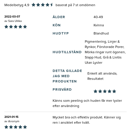
Medelbetyg 4,9
baserat på
7
st omdömen
2022-03-07
ÅLDER
40-49
av
Sara Ulrika
KÖN
Kvinna
HUDTYP
Blandhud
Pigmentering, Linjer &
Rynkor, Förstorade Porer,
HUDTILLSTÅND
Mörka ringar runt ögonen,
Slapp Hud, Grå & Livlös
Utan Lyster
DETTA GILLADE
Enkelt att använda,
JAG MED
Resultatet
PRODUKTEN
PRISVÄRD
Känns som peeling och huden får mer lyster
efter användning
2021-01-15
Mycket bra och effektiv produkt. Känner sig
av
Anonym
ren i ansiktet efter tvätt.