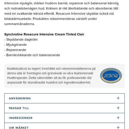
Intensive mjukgör, stärker hudens barriär, reparerar och balanserar känslig
och rodnadsbenägen hud. Krämen är rikt återfuktande och absorberas lätt
med en svalkande känsla efteråt. Rosacure Intensive skyddar också vid
bildskärmsarbete. Produkten rekommenderas särskilt under
sommarmånaderna.
Synchroline Rosacure Intensive Cream Tinted Clair
- Skyddande dagkräm
- Mjukgörande
- Reparerande
- Barriärstärkande och balanserande
Kvalitetssäkrat av expert: Innehållet och rekommendationerna på
denna sida är framtagna och granskade av våra Auktoriserade
Hudterapeuter. Detta säkerställer att du får professionella råd
anpassade för skandinavisk hudvård och ingredienssäkerhet.
+
ANVÄNDNING
+
PASSAR TILL
+
INGREDIENSER
+
OM MÄRKET