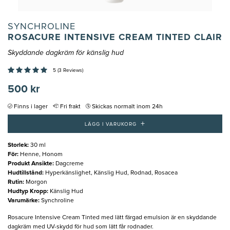
SYNCHROLINE
ROSACURE INTENSIVE CREAM TINTED CLAIR
Skyddande dagkräm för känslig hud
5 (3 Reviews)
500 kr
Finns i lager
Fri frakt
Skickas normalt inom 24h
+
LÄGG I VARUKORG
Storlek
:
30 ml
För
:
Henne, Honom
Produkt Ansikte
:
Dagcreme
Hudtillstånd
:
Hyperkänslighet, Känslig Hud, Rodnad, Rosacea
Rutin
:
Morgon
Hudtyp Kropp
:
Känslig Hud
Varumärke
:
Synchroline
Rosacure Intensive Cream Tinted med lätt färgad emulsion är en skyddande
dagkräm med UV-skydd för hud som lätt får rodnader.