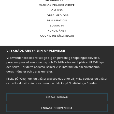
SÅ HANDLAR DU
VANLIGA FRÅGOR ORDER
OM OSS
JOBBA MED OSS
REKLAMATION
LOGGA IN
KUNDTJÄNST
COOKIE-INSTÄLLNINGAR
PRENUMERERA PÅ NYHETSBREV
VI SKRÄDDARSYR DIN UPPLEVELSE
Vi använder cookies för att ge dig en personlig shoppingupplevelse,
personanpassad annonsering och för hålla våra webbplatser tillförlitliga
och säkra. För detta ändamål samlar vi in information om användarna,
deras mönster och deras enheter.
Genom att ge min e-post, accepterar jag Seth och Sally
integritetspolicy
Klicka på "Okej" om du tillåter alla cookies eller välj vilka cookies du tillåter
och vilka du vill stänga av genom att klicka på "Inställningar" nedan.
De uppgifter du matar in kommer endast användas till våra nyhetsbrev.
INSTÄLLNINGAR
ENDAST NÖDVÄNDIGA
© SETH AND SALLY 2025
PRIVACY POLICY
TERMS & CONDITIONS
INSTORE