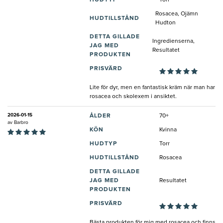
Rosacea, Ojämn
HUDTILLSTÅND
Hudton
DETTA GILLADE
Ingredienserna,
JAG MED
Resultatet
PRODUKTEN
PRISVÄRD
Lite för dyr, men en fantastisk kräm när man har
rosacea och skolexem i ansiktet.
2026-01-15
ÅLDER
70+
av
Barbro
KÖN
Kvinna
HUDTYP
Torr
HUDTILLSTÅND
Rosacea
DETTA GILLADE
JAG MED
Resultatet
PRODUKTEN
PRISVÄRD
Bästa produkten för mig med rosacea och finns