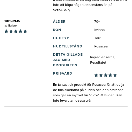
inte att köpa någon annanstans än på
Seth&Sally.
2025-09-15
ÅLDER
70+
av
Barbro
KÖN
Kvinna
HUDTYP
Torr
HUDTILLSTÅND
Rosacea
DETTA GILLADE
Ingredienserna,
JAG MED
Resultatet
PRODUKTEN
PRISVÄRD
En fantastisk produkt för Rosacea för att dölja
de fula skadorna på huden och den ofärgade
som ger en mycket fin ”glow” åt huden. Kan
inte leva utan dessa två.