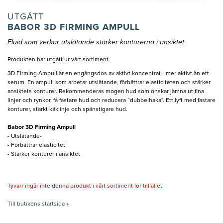
UTGÅTT
BABOR 3D FIRMING AMPULL
Fluid som verkar utslätande stärker konturerna i ansiktet
Produkten har utgått ur vårt sortiment.
3D Firming Ampull är en engångsdos av aktivt koncentrat - mer aktivt än ett
serum. En ampull som arbetar utslätande, förbättrar elasticiteten och stärker
ansiktets konturer. Rekommenderas mogen hud som önskar jämna ut fina
linjer och rynkor, få fastare hud och reducera “dubbelhaka". Ett lyft med fastare
konturer, stärkt käklinje och spänstigare hud.
Babor 3D Firming Ampull
- Utslätande-
- Förbättrar elasticitet
- Stärker konturer i ansiktet
Tyvärr ingår inte denna produkt i vårt sortiment för tillfället.
Till butikens startsida »