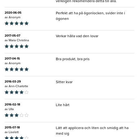
verkligen rekomendera detta till alla.
2020-06-05
Perfekt att ha på ögonlocken, svider inte i
av
Anonym
ögonen
2017-05-07
Verkar hålla vad den lovar
av
Maria Christina
2017-04-15
Bra produkt, bra pris
av
Anonym
2016-03-29
Sitter kvar
av
Ann-Charlotte
2016-02-18
Lite hårt
av
Ulla
2015-07-18
Lätt att applicera och liten och smidig att ha
av
Liselott
med sig