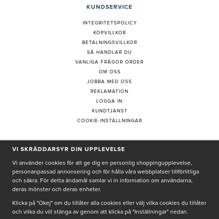
KUNDSERVICE
INTEGRITETSPOLICY
KÖPVILLKOR
BETALNINGSVILLKOR
SÅ HANDLAR DU
VANLIGA FRÅGOR ORDER
OM OSS
JOBBA MED OSS
REKLAMATION
LOGGA IN
KUNDTJÄNST
COOKIE-INSTÄLLNINGAR
VI SKRÄDDARSYR DIN UPPLEVELSE
PRENUMERERA PÅ NYHETSBREV
Vi använder cookies för att ge dig en personlig shoppingupplevelse,
personanpassad annonsering och för hålla våra webbplatser tillförlitliga
och säkra. För detta ändamål samlar vi in information om användarna,
deras mönster och deras enheter.
Genom att ge min e-post, accepterar jag Seth och Sally
integritetspolicy
Klicka på "Okej" om du tillåter alla cookies eller välj vilka cookies du tillåter
och vilka du vill stänga av genom att klicka på "Inställningar" nedan.
De uppgifter du matar in kommer endast användas till våra nyhetsbrev.