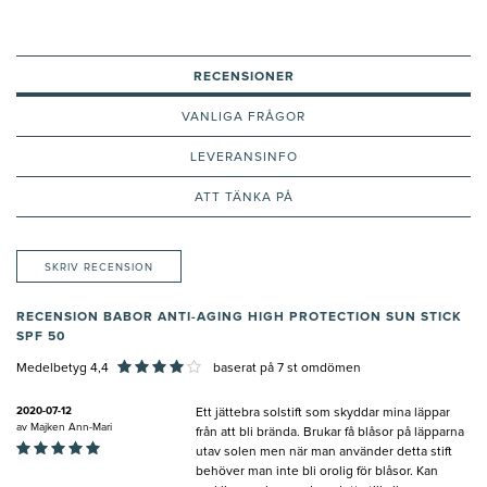
RECENSIONER
VANLIGA FRÅGOR
LEVERANSINFO
ATT TÄNKA PÅ
SKRIV RECENSION
RECENSION BABOR ANTI-AGING HIGH PROTECTION SUN STICK
SPF 50
Medelbetyg 4,4
baserat på
7
st omdömen
2020-07-12
Ett jättebra solstift som skyddar mina läppar
av
Majken Ann-Mari
från att bli brända. Brukar få blåsor på läpparna
utav solen men när man använder detta stift
behöver man inte bli orolig för blåsor. Kan