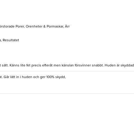
Förstorade Porer, Orenheter & Pormaskar, Ärr
, Resultatet
ätt. Känns lite fet precis efteråt men känslan försvinner snabbt. Huden är skyddad o
t. Går lätt in i huden och ger 100% skydd,