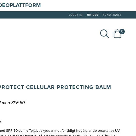
IDEOPLATTFORM
LOGGA IN
OM OSS
KUNDTJÄNST
0
PROTECT CELLULAR PROTECTING BALM
d med SPF 50
t.
 SPF 50 som effektivt skyddar mot för tidigt hudåldrande orsakat av UV-