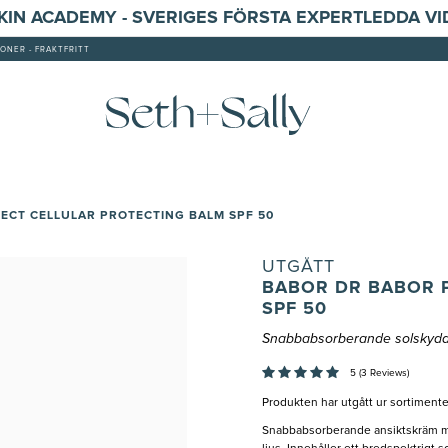
SKIN ACADEMY - SVERIGES FÖRSTA EXPERTLEDDA V
ONER - FRAKTFRITT
ECT CELLULAR PROTECTING BALM SPF 50
UTGÅTT
BABOR DR BABOR 
SPF 50
Snabbabsorberande solskyd
5 (3 Reviews)
Produkten har utgått ur sortimente
Snabbabsorberande ansiktskräm med