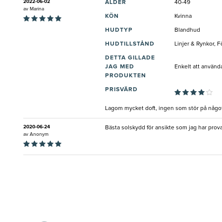
2022-06-02
ÅLDER
40-49
av
Marina
KÖN
Kvinna
HUDTYP
Blandhud
HUDTILLSTÅND
Linjer & Rynkor, 
DETTA GILLADE
JAG MED
Enkelt att använda
PRODUKTEN
PRISVÄRD
Lagom mycket doft, ingen som stör på något s
2020-06-24
Bästa solskydd för ansikte som jag har prova
av
Anonym