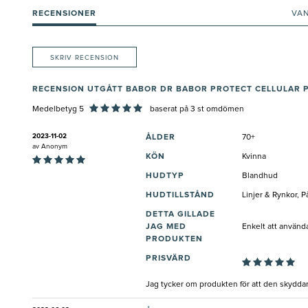
RECENSIONER
VA
SKRIV RECENSION
RECENSION UTGÅTT BABOR DR BABOR PROTECT CELLULAR P
Medelbetyg 5
baserat på
3
st omdömen
2023-11-02
ÅLDER
70+
av
Anonym
KÖN
Kvinna
HUDTYP
Blandhud
HUDTILLSTÅND
Linjer & Rynkor, P
DETTA GILLADE
JAG MED
Enkelt att använd
PRODUKTEN
PRISVÄRD
Jag tycker om produkten för att den skydda