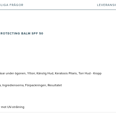
NLIGA FRÅGOR
LEVERANS
ROTECTING BALM SPF 50
åsar under ögonen, Yttorr, Känslig Hud, Keratosis Pilaris, Torr Hud - Kropp
a, Ingredienserna, Förpackningen, Resultatet
r mot UV-stråining