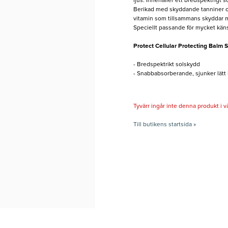
ljus. Innehåller ett bredspektrigt s
Berikad med skyddande tanniner oc
vitamin som tillsammans skyddar mot f
Speciellt passande för mycket kän
Protect Cellular Protecting Balm 
- Bredspektrikt solskydd
- Snabbabsorberande, sjunker lätt 
Tyvärr ingår inte denna produkt i vårt
Till butikens startsida »