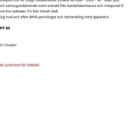
olskydd mot för tidigt hudåldrande orsakat av UVA + UVB + IR + blått ljus.
h solrosgroddextrakt samt extrakt från kandelaberkassia och inkapslad E-
ria radikaler. Fri från tillsatt doft.
slig hud och efter AHA-penslingar och behandling med apparatur.
SPF 50
in i huden
 sortiment för tillfället.