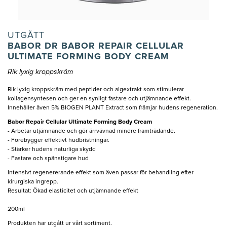
UTGÅTT
BABOR DR BABOR REPAIR CELLULAR
ULTIMATE FORMING BODY CREAM
Rik lyxig kroppskräm
Rik lyxig kroppskräm med peptider och algextrakt som stimulerar
kollagensyntesen och ger en synligt fastare och utjämnande effekt.
Innehåller även 5% BIOGEN PLANT Extract som främjar hudens regeneration.
Babor Repair Cellular Ultimate Forming Body Cream
- Arbetar utjämnande och gör ärrvävnad mindre framträdande.
- Förebygger effektivt hudbristningar.
- Stärker hudens naturliga skydd
- Fastare och spänstigare hud
Intensivt regenererande effekt som även passar för behandling efter
kirurgiska ingrepp.
Resultat: Ökad elasticitet och utjämnande effekt
200ml
Produkten har utgått ur vårt sortiment.