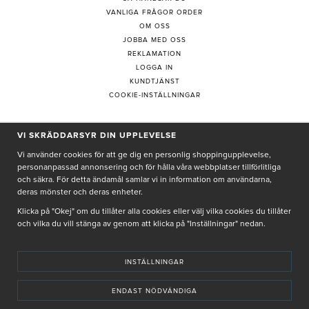
VANLIGA FRÅGOR ORDER
OM OSS
JOBBA MED OSS
REKLAMATION
LOGGA IN
KUNDTJÄNST
COOKIE-INSTÄLLNINGAR
VI SKRÄDDARSYR DIN UPPLEVELSE
PRENUMERERA PÅ NYHETSBREV
Vi använder cookies för att ge dig en personlig shoppingupplevelse,
personanpassad annonsering och för hålla våra webbplatser tillförlitliga
och säkra. För detta ändamål samlar vi in information om användarna,
deras mönster och deras enheter.
Genom att ge min e-post, accepterar jag Seth och Sally
integritetspolicy
Klicka på "Okej" om du tillåter alla cookies eller välj vilka cookies du tillåter
och vilka du vill stänga av genom att klicka på "Inställningar" nedan.
De uppgifter du matar in kommer endast användas till våra nyhetsbrev.
INSTÄLLNINGAR
ENDAST NÖDVÄNDIGA
© SETH AND SALLY 2025
PRIVACY POLICY
TERMS & CONDITIONS
INSTORE