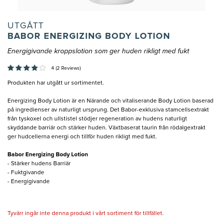
UTGÅTT
BABOR ENERGIZING BODY LOTION
Energigivande kroppslotion som ger huden rikligt med fukt
4 (2 Reviews)
Produkten har utgått ur sortimentet.
Energizing Body Lotion är en Närande och vitaliserande Body Lotion baserad
på ingredienser av naturligt ursprung. Det Babor-exklusiva stamcellsextrakt
från tyskoxel och ullstistel stödjer regeneration av hudens naturligt
skyddande barriär och stärker huden. Växtbaserat taurin från rödalgextrakt
ger hudcellerna energi och tillför huden rikligt med fukt.
Babor Energizing Body Lotion
- Stärker hudens Barriär
- Fuktgivande
- Energigivande
Tyvärr ingår inte denna produkt i vårt sortiment för tillfället.