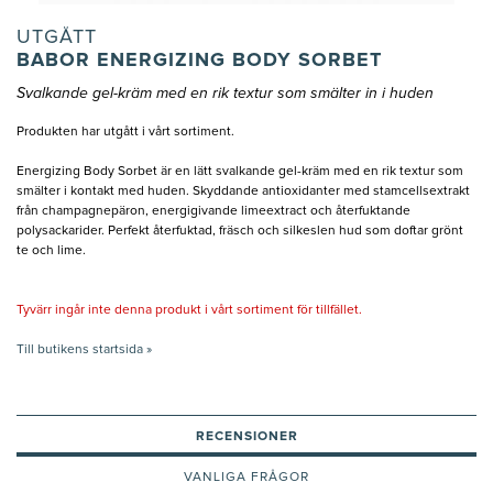
UTGÅTT
BABOR ENERGIZING BODY SORBET
Svalkande gel-kräm med en rik textur som smälter in i huden
Produkten har utgått i vårt sortiment.
Energizing Body Sorbet är en lätt svalkande gel-kräm med en rik textur som
smälter i kontakt med huden. Skyddande antioxidanter med stamcellsextrakt
från champagnepäron, energigivande limeextract och återfuktande
polysackarider. Perfekt återfuktad, fräsch och silkeslen hud som doftar grönt
te och lime.
Tyvärr ingår inte denna produkt i vårt sortiment för tillfället.
Till butikens startsida »
RECENSIONER
VANLIGA FRÅGOR