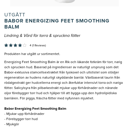
UTGÅTT
BABOR ENERGIZING FEET SMOOTHING
BALM
Lindring & Vård för torra & spruckna fötter
4 (1 Reviews)
Produkten har utgått ur sortimentet.
Energizing Feet Smoothing Balm är en Rik och läkande fotkräm för torr, narig
och sprucken hud. Baserad på ingredienser av naturligt ursprung som det
Babor-exklusiva stamcellsextraktet från tyskoxel och ullstistel som stödjer
regeneration av hudens naturligt skyddande barriär. Växtbaserat taurin från
rödalgextrakt ger hudcellerna energi och återfuktar intensivt torra och nariga
fötter. Salicylsyra från pilbarkextrakt mjukar upp förhårdnader och närande
oljor förebygger torr hud och hjälper till att bygga upp den hydrolipidiska
barriären. För pigga, fräscha fötter med nyfunnen mjukhet.
Babor Energizing Feet Smoothing Balm
- Mjukar upp förhårdnader
- Förebygger torr hud
- Mjukgör