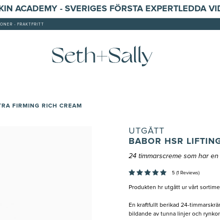
SKIN ACADEMY - SVERIGES FÖRSTA EXPERTLEDDA V
ONER - FRAKTFRITT
TRA FIRMING RICH CREAM
UTGÅTT
BABOR HSR LIFTIN
24 timmarscreme som har en 
5 (1 Reviews)
Produkten hr utgått ur vårt sortim
En kraftfullt berikad 24-timmarskrä
bildande av tunna linjer och rynko