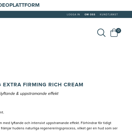
IDEOPLATTFORM
LOGGA IN
OM OSS
KUNDTJÄNST
0
G EXTRA FIRMING RICH CREAM
lyftande & uppstramande effekt
ent.
m med lyftande och intensivt uppstramande effekt. Förhindrar för tidigt
r främjar hudens naturliga regenereringsprocess, vilket ger en hud som ser