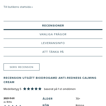
Till butikens startsida »
RECENSIONER
VANLIGA FRÅGOR
LEVERANSINFO
ATT TÄNKA PÅ
SKRIV RECENSION
RECENSION UTGÅTT BIODROGAMD ANTI-REDNESS CALMING
CREAM
Medelbetyg 5
baserat på
1
st omdömen
2021-11-01
ÅLDER
70+
av
Britta
KÖN
Kvinna