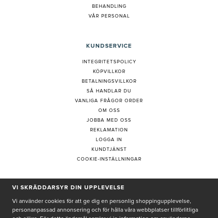
BEHANDLING
VÅR PERSONAL
KUNDSERVICE
INTEGRITETSPOLICY
KÖPVILLKOR
BETALNINGSVILLKOR
SÅ HANDLAR DU
VANLIGA FRÅGOR ORDER
OM OSS
JOBBA MED OSS
REKLAMATION
LOGGA IN
KUNDTJÄNST
COOKIE-INSTÄLLNINGAR
VI SKRÄDDARSYR DIN UPPLEVELSE
PRENUMERERA PÅ NYHETSBREV
Vi använder cookies för att ge dig en personlig shoppingupplevelse,
personanpassad annonsering och för hålla våra webbplatser tillförlitliga