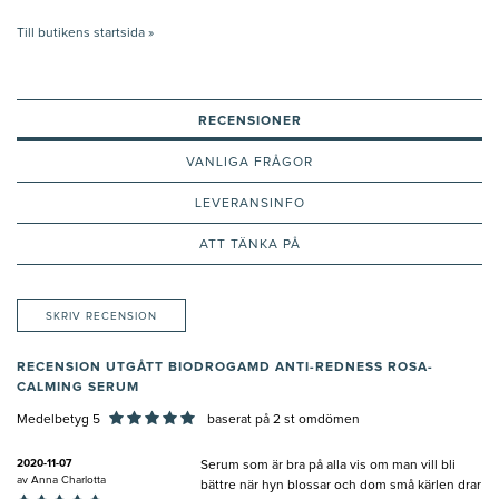
Till butikens startsida »
RECENSIONER
VANLIGA FRÅGOR
LEVERANSINFO
ATT TÄNKA PÅ
SKRIV RECENSION
RECENSION UTGÅTT BIODROGAMD ANTI-REDNESS ROSA-
CALMING SERUM
Medelbetyg 5
baserat på
2
st omdömen
2020-11-07
Serum som är bra på alla vis om man vill bli
av
Anna Charlotta
bättre när hyn blossar och dom små kärlen drar