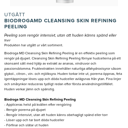
UTGÅTT
BIODROGAMD CLEANSING SKIN REFINING
PEELING
Peeling som rengör intensivt, utan att huden känns spänd eller
torr
Produkten har utgått ur vårt sortiment.
Biodroga MD Cleansing Skin Refining Peeling är en effektiv peeling som
rengör på djupet. Cleansing Skin Refining Peeling förnyar hudcellerna på ett
skonsamt sätt med hjälp av extrakt av ananas, vindruvor och
passionsblomma. Fruktextrakten innehåller naturliga alfahydroxisyror såsom
glykol-, citron-, vin- och mjölksyra. Huden torkar inte ut, porerna öppnas, feta
igentäppningar löses upp och döda hudceller avlägsnas från ytan. Fina linjer
och smårynkor reduceras tydligt redan efter första användningstillfället.
Huden verkar jämn och spänstig.
Biodroga MD Cleansing Skin Refining Peeling
- Appliceras helst på kvällen efter rengöring
- Rengör porerna på djupet
- Rengör intensivt, utan att huden känns obehagligt spänd eller torr
- Löser upp och tar bort döda hudceller
- Förfinar och slätar ut huden