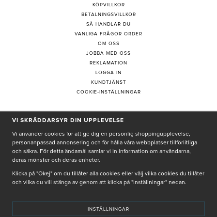
KÖPVILLKOR
BETALNINGSVILLKOR
SÅ HANDLAR DU
VANLIGA FRÅGOR ORDER
OM OSS
JOBBA MED OSS
REKLAMATION
LOGGA IN
KUNDTJÄNST
COOKIE-INSTÄLLNINGAR
VI SKRÄDDARSYR DIN UPPLEVELSE
PRENUMERERA PÅ NYHETSBREV
Vi använder cookies för att ge dig en personlig shoppingupplevelse,
personanpassad annonsering och för hålla våra webbplatser tillförlitliga
och säkra. För detta ändamål samlar vi in information om användarna,
deras mönster och deras enheter.
Genom att ge min e-post, accepterar jag Seth och Sally
integritetspolicy
Klicka på "Okej" om du tillåter alla cookies eller välj vilka cookies du tillåter
och vilka du vill stänga av genom att klicka på "Inställningar" nedan.
De uppgifter du matar in kommer endast användas till våra nyhetsbrev.
INSTÄLLNINGAR