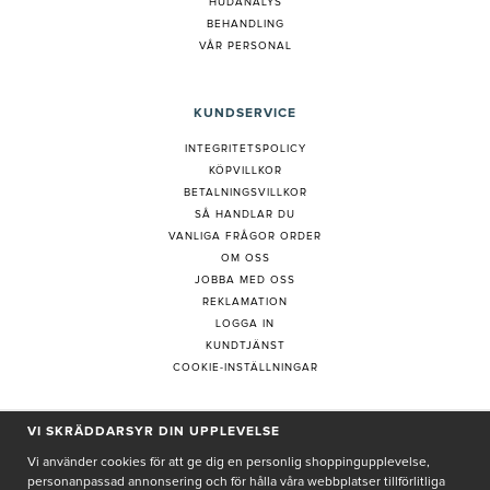
HUDANALYS
BEHANDLING
VÅR PERSONAL
KUNDSERVICE
INTEGRITETSPOLICY
KÖPVILLKOR
BETALNINGSVILLKOR
SÅ HANDLAR DU
VANLIGA FRÅGOR ORDER
OM OSS
JOBBA MED OSS
REKLAMATION
LOGGA IN
KUNDTJÄNST
COOKIE-INSTÄLLNINGAR
VI SKRÄDDARSYR DIN UPPLEVELSE
PRENUMERERA PÅ NYHETSBREV
Vi använder cookies för att ge dig en personlig shoppingupplevelse,
personanpassad annonsering och för hålla våra webbplatser tillförlitliga