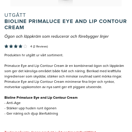
UTGÅTT
BIOLINE PRIMALUCE EYE AND LIP CONTOUR
CREAM
Ögon och läppkräm som reducerar och förebygger linjer
4 (2 Reviews)
Produkten hr utgått ur vårt sortiment.
Primaluce Eye and Lip Contour Cream är en kombinerad ögon och läppkräm
som ger det känsliga området både fukt och näring. Berikad med kraftfulla
ingredienser som skyddar, stärker och minskar svullnad samt mörka ringar.
Primaluce Eye and Lip Contour Cream minimerar fina linjer och rynkor,
motverkar uppkomsten av nya samt ger ett piggare utseende.
Bioline Primaluce Eye and Lip Contour Cream
- Anti-Age
- Stärker upp huden runt ögonen
- Ger näring och djup återfuktning