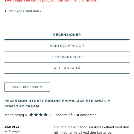
Tyvärr ingår inte denna produkt i vårt sortiment för tillfället.
Till butikens startsida »
RECENSIONER
VANLIGA FRÅGOR
LEVERANSINFO
ATT TÄNKA PÅ
SKRIV RECENSION
RECENSION UTGÅTT BIOLINE PRIMALUCE EYE AND LIP
CONTOUR CREAM
Medelbetyg 4
baserat på
2
st omdömen
2021-01-26
Har inte märkt någon särskild skillnad med den
av
Anonym
här, med tanke på vad den kostar och