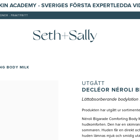
SKIN ACADEMY - SVERIGES FÖRSTA EXPERTLEDDA V
ONER - FRAKTFRITT
NG BODY MILK
UTGÅTT
DECLÉOR NÉROLI 
Lättabsorberande bodylotion 
Produkten har utgått ur sortimente
Néroli Bigarade Comforting Body M
hudkomforten. Den har en skimrande 
sommaren. Huden får en direkt och 
huden lämnas mjuk och smidig utan