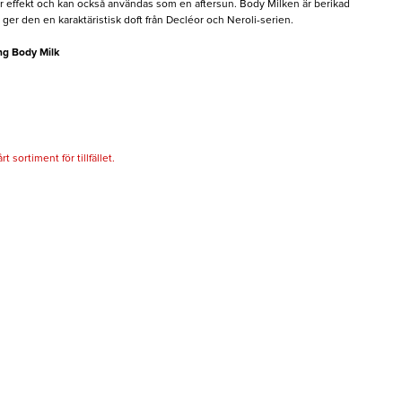
er effekt och kan också användas som en aftersun. Body Milken är berikad
t ger den en karaktäristisk doft från Decléor och Neroli-serien.
ng Body Milk
 sortiment för tillfället.