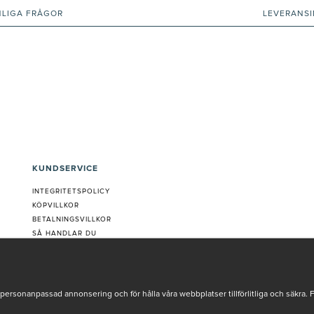
NLIGA FRÅGOR
LEVERANS
KUNDSERVICE
INTEGRITETSPOLICY
KÖPVILLKOR
BETALNINGSVILLKOR
SÅ HANDLAR DU
VANLIGA FRÅGOR ORDER
OM OSS
JOBBA MED OSS
REKLAMATION
personanpassad annonsering och för hålla våra webbplatser tillförlitliga och säkra. 
COOKIE-INSTÄLLNINGAR