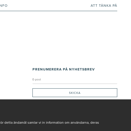
INFO
ATT TÄNKA PÅ
PRENUMERERA PÅ NYHETSBREV
Genom att ge min e-post, accepterar jag Seth och Sally
integritetspolicy
De uppgifter du matar in kommer endast användas till våra nyhetsbrev.
För detta ändamål samlar vi in information om användarna, deras