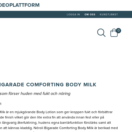
IDEOPLATTFORM
LOGGA IN
OM OSS
KUNDTJÄNST
0
BIGARADE COMFORTING BODY MILK
som förser huden med fukt och näring
t
ilk är en mjukgörande Body Lotion som ger kroppen fukt och förbättrar
finish vilket gör den lite extra fin att använda innan fest eller på
långvarig återfuktning, hudens egna barriärfunktion förstärks samt att
 att kännas kladdig. Néroli Bigarade Comforting Body Milk är berikad med