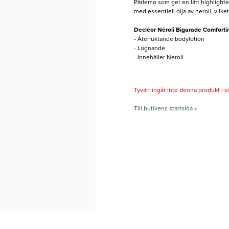
Pärlemo som ger en lätt highlight
med essentiell olja av neroli, vilke
Decléor Néroli Bigarade Comforti
- Återfuktande bodylotion
- Lugnande
- Innehåller Neroli
Tyvärr ingår inte denna produkt i vårt
Till butikens startsida »