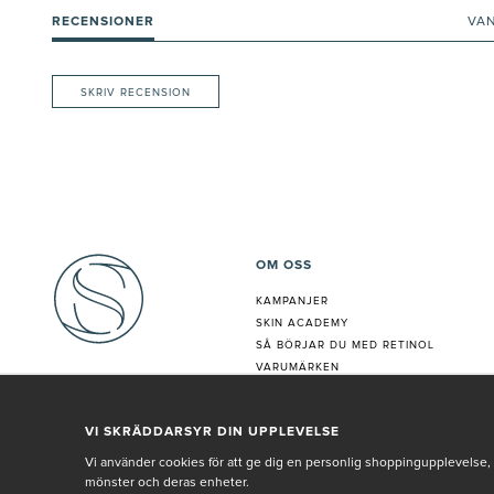
RECENSIONER
VA
SKRIV RECENSION
OM OSS
KAMPANJER
SKIN ACADEMY
S
Å BÖRJAR DU MED RETINOL
VARUMÄRKEN
HUDANALYS
BEHANDLING
VI SKRÄDDARSYR DIN UPPLEVELSE
VÅR PERSONAL
Vi använder cookies för att ge dig en personlig shoppingupplevelse, 
mönster och deras enheter.