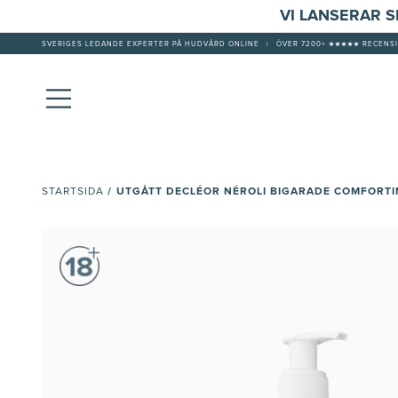
VI LANSERAR 
SVERIGES LEDANDE EXPERTER PÅ HUDVÅRD ONLINE
|
ÖVER 7200+ ★★★★★ RECENSI
/
UTGÅTT DECLÉOR NÉROLI BIGARADE COMFORTI
STARTSIDA