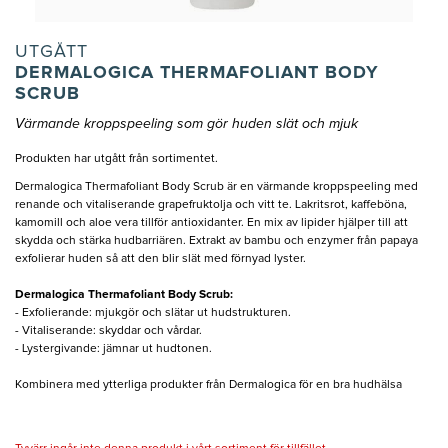
UTGÅTT
DERMALOGICA THERMAFOLIANT BODY
SCRUB
Värmande kroppspeeling som gör huden slät och mjuk
Produkten har utgått från sortimentet.
Dermalogica Thermafoliant Body Scrub är en värmande kroppspeeling med
renande och vitaliserande grapefruktolja och vitt te. Lakritsrot, kaffeböna,
kamomill och aloe vera tillför antioxidanter. En mix av lipider hjälper till att
skydda och stärka hudbarriären. Extrakt av bambu och enzymer från papaya
exfolierar huden så att den blir slät med förnyad lyster.
Dermalogica Thermafoliant Body Scrub:
- Exfolierande: mjukgör och slätar ut hudstrukturen.
- Vitaliserande: skyddar och vårdar.
- Lystergivande: jämnar ut hudtonen.
Kombinera med ytterliga produkter från Dermalogica för en bra hudhälsa