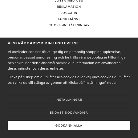
JOBBA MED OSS
REKLAMATION
LOGGA IN
KUNDTJÄNST
COOKIE-INSTÄLLNINGAR
VI SKRÄDDARSYR DIN UPPLEVELSE
PRENUMERERA PÅ NYHETSBREV
Vi använder cookies för att ge dig en personlig shoppingupplevelse,
personanpassad annonsering och för hålla våra webbplatser tillförlitliga
och säkra. För detta ändamål samlar vi in information om användarna,
deras mönster och deras enheter.
Genom att ge min e-post, accepterar jag Seth och Sally
integritetspolicy
Klicka på "Okej" om du tillåter alla cookies eller välj vilka cookies du tillåter
och vilka du vill stänga av genom att klicka på "Inställningar" nedan.
De uppgifter du matar in kommer endast användas till våra nyhetsbrev.
INSTÄLLNINGAR
ENDAST NÖDVÄNDIGA
© SETH AND SALLY 2025
PRIVACY POLICY
TERMS & CONDITIONS
INSTORE
4,9 I BETYG BASERAT PÅ ÖVER 5000 OMDÖMEN
GODKÄNN ALLA
INNEHÅLLET OCH REKOMMENDATIONERNA PÅ DENNA SIDA ÄR FRAMTAGNA OCH GRANSKADE
AV VÅRA AUKTORISERADE HUDTERAPEUTER.