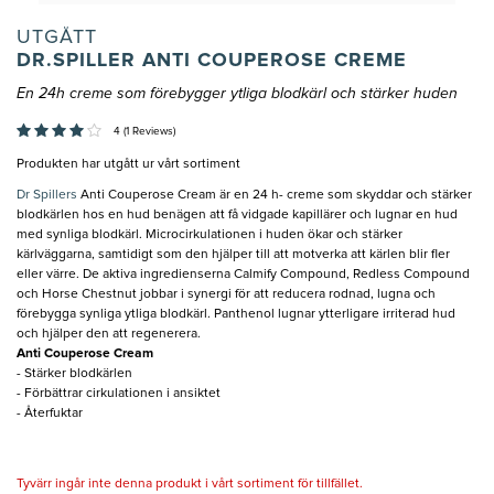
UTGÅTT
DR.SPILLER ANTI COUPEROSE CREME
En 24h creme som förebygger ytliga blodkärl och stärker huden
4 (1 Reviews)
Produkten har utgått ur vårt sortiment
Dr Spillers
Anti Couperose Cream är en 24 h- creme som skyddar och stärker
blodkärlen hos en hud benägen att få vidgade kapillärer och lugnar en hud
med synliga blodkärl. Microcirkulationen i huden ökar och stärker
kärlväggarna, samtidigt som den hjälper till att motverka att kärlen blir fler
eller värre. De aktiva ingredienserna Calmify Compound, Redless Compound
och Horse Chestnut jobbar i synergi för att reducera rodnad, lugna och
förebygga synliga ytliga blodkärl. Panthenol lugnar ytterligare irriterad hud
och hjälper den att regenerera.
Anti Couperose Cream
- Stärker blodkärlen
- Förbättrar cirkulationen i ansiktet
- Återfuktar
Tyvärr ingår inte denna produkt i vårt sortiment för tillfället.