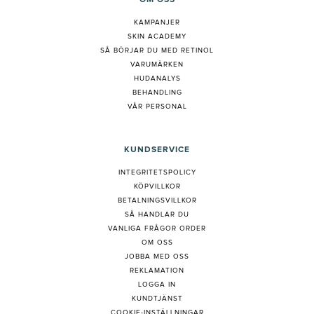
OM OSS
KAMPANJER
SKIN ACADEMY
S
Å BÖRJAR DU MED RETINOL
VARUMÄRKEN
HUDANALYS
BEHANDLING
VÅR PERSONAL
KUNDSERVICE
INTEGRITETSPOLICY
KÖPVILLKOR
BETALNINGSVILLKOR
SÅ HANDLAR DU
VANLIGA FRÅGOR ORDER
OM OSS
JOBBA MED OSS
REKLAMATION
LOGGA IN
KUNDTJÄNST
COOKIE-INSTÄLLNINGAR