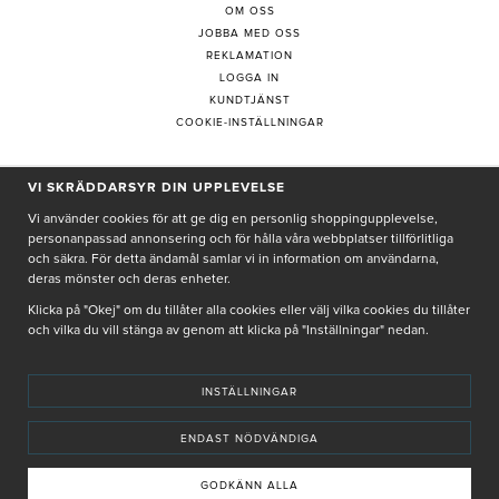
OM OSS
JOBBA MED OSS
REKLAMATION
LOGGA IN
KUNDTJÄNST
COOKIE-INSTÄLLNINGAR
VI SKRÄDDARSYR DIN UPPLEVELSE
PRENUMERERA PÅ NYHETSBREV
Vi använder cookies för att ge dig en personlig shoppingupplevelse,
personanpassad annonsering och för hålla våra webbplatser tillförlitliga
och säkra. För detta ändamål samlar vi in information om användarna,
deras mönster och deras enheter.
Genom att ge min e-post, accepterar jag Seth och Sally
integritetspolicy
Klicka på "Okej" om du tillåter alla cookies eller välj vilka cookies du tillåter
och vilka du vill stänga av genom att klicka på "Inställningar" nedan.
De uppgifter du matar in kommer endast användas till våra nyhetsbrev.
INSTÄLLNINGAR
ENDAST NÖDVÄNDIGA
© SETH AND SALLY 2025
PRIVACY POLICY
TERMS & CONDITIONS
INSTORE
4,9 I BETYG BASERAT PÅ ÖVER 5000 OMDÖMEN
GODKÄNN ALLA
INNEHÅLLET OCH REKOMMENDATIONERNA PÅ DENNA SIDA ÄR FRAMTAGNA OCH GRANSKADE