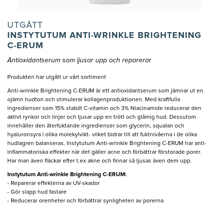
UTGÅTT
INSTYTUTUM ANTI-WRINKLE BRIGHTENING
C-ERUM
Antioxidantserum som ljusar upp och reparerar
Produkten har utgått ur vårt sortiment
Anti-wrinkle Brightening C-ERUM är ett antioxidantserum som jämnar ut en
ojämn hudton och stimulerar kollagenproduktionen. Med kraftfulla
ingredienser som 15% stabilt C-vitamin och 3% Niacinamide reducerar den
aktivt rynkor och linjer och ljusar upp en trött och glåmig hud. Dessutom
innehåller den återfuktande ingredienser som glycerin, squalan och
hyaluronsyra i olika molekylvikt- vilket bidrar till att fuktnivåerna i de olika
hudlagren balanseras. Instytutum Anti-wrinkle Brightening C-ERUM har anti-
inflammatoriska effekter när det gäller acne och förbättrar förstorade porer.
Har man även fläckar efter t.ex akne och finnar så ljusas även dem upp.
Instytutum Anti-wrinkle Brightening C-ERUM:
- Reparerar effekterna av UV-skador
- Gör slapp hud fastare
- Reducerar orenheter och förbättrar synligheten av porerna