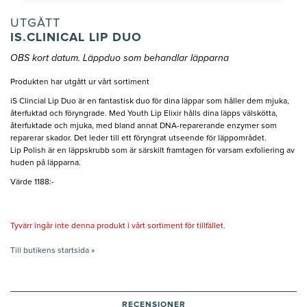
UTGÅTT
IS.CLINICAL LIP DUO
OBS kort datum. Läppduo som behandlar läpparna
Produkten har utgått ur vårt sortiment
iS Clincial Lip Duo är en fantastisk duo för dina läppar som håller dem mjuka,
återfuktad och föryngrade. Med Youth Lip Elixir hålls dina läpps välskötta,
återfuktade och mjuka, med bland annat DNA-reparerande enzymer som
reparerar skador. Det leder till ett föryngrat utseende för läppområdet.
Lip Polish är en läppskrubb som är särskilt framtagen för varsam exfoliering av
huden på läpparna.
Värde 1188:-
Tyvärr ingår inte denna produkt i vårt sortiment för tillfället.
Till butikens startsida »
RECENSIONER