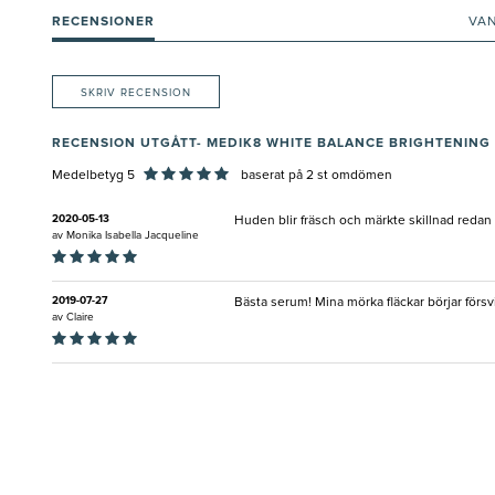
RECENSIONER
VA
SKRIV RECENSION
RECENSION UTGÅTT- MEDIK8 WHITE BALANCE BRIGHTENING
Medelbetyg 5
baserat på
2
st omdömen
2020-05-13
Huden blir fräsch och märkte skillnad redan 
av
Monika Isabella Jacqueline
2019-07-27
Bästa serum! Mina mörka fläckar börjar försv
av
Claire