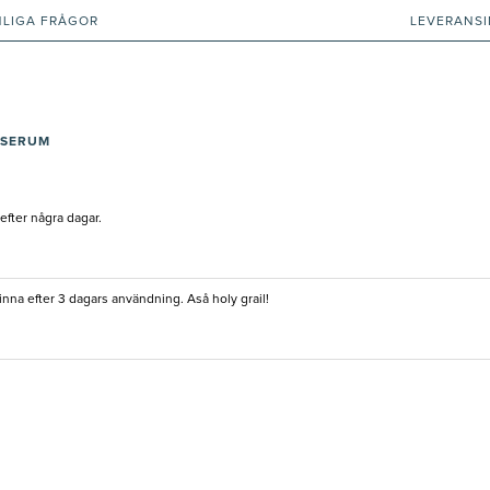
NLIGA FRÅGOR
LEVERANS
 SERUM
efter några dagar.
inna efter 3 dagars användning. Aså holy grail!