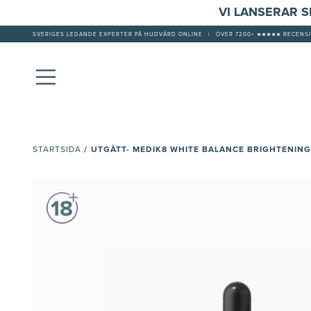
VI LANSERAR 
SVERIGES LEDANDE EXPERTER PÅ HUDVÅRD ONLINE
|
ÖVER 7200+ ★★★★★ RECENSI
/
UTGÅTT- MEDIK8 WHITE BALANCE BRIGHTENIN
STARTSIDA