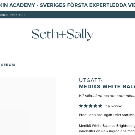
SKIN ACADEMY - SVERIGES FÖRSTA EXPERTLEDDA V
ONER - FRAKTFRITT
G SERUM
UTGÅTT-
MEDIK8 WHITE BA
Ett silkeslent serum som min
5 (2 Reviews)
Produkten har utgått i vårt sortime
Medik8 White Balance Brightening 
innehåller en unik ingrediens med n