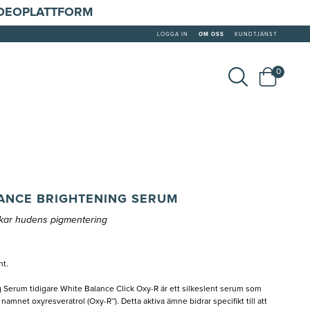
IDEOPLATTFORM
LOGGA IN
OM OSS
KUNDTJÄNST
0
LANCE BRIGHTENING SERUM
skar hudens pigmentering
nt.
Serum tidigare White Balance Click Oxy-R är ett silkeslent serum som
amnet oxyresveratrol (Oxy-R™). Detta aktiva ämne bidrar specifikt till att