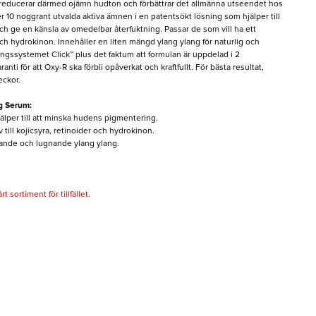
educerar därmed ojämn hudton och förbättrar det allmänna utseendet hos
 10 noggrant utvalda aktiva ämnen i en patentsökt lösning som hjälper till
h ge en känsla av omedelbar återfuktning. Passar de som vill ha ett
r och hydrokinon. Innehåller en liten mängd ylang ylang för naturlig och
ningssystemet Click™ plus det faktum att formulan är uppdelad i 2
aranti för att Oxy-R ska förbli opåverkat och kraftfullt. För bästa resultat,
eckor.
g Serum:
älper till att minska hudens pigmentering.
v till kojicsyra, retinoider och hydrokinon.
tande och lugnande ylang ylang.
 sortiment för tillfället.