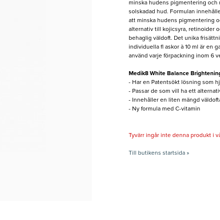
minska hudens pigmentering och r
solskadad hud. Formulan innehåller
att minska hudens pigmentering oc
alternativ till kojicsyra, retinoide
behaglig väldoft. Det unika frisätt
individuella fl askor à 10 ml är en g
använd varje förpackning inom 6 v
Medik8 White Balance Brightenin
- Har en Patentsökt lösning som hj
- Passar de som vill ha ett alternati
- Innehåller en liten mängd väldof
- Ny formula med C-vitamin
Tyvärr ingår inte denna produkt i vårt
Till butikens startsida »