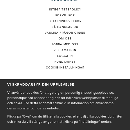
KUNDSERVICE
INTEGRITETSPOLICY
KÖPVILLKOR
BETALNINGSVILLKOR
SÅ HANDLAR DU
VANLIGA FRÅGOR ORDER
OM OSS
JOBBA MED OSS
REKLAMATION
LOGGA IN
KUNDTJÄNST
COOKIE-INSTÄLLNINGAR
VI SKRÄDDARSYR DIN UPPLEVELSE
PRENUMERERA PÅ NYHETSBREV
Vi använder cookies för att ge dig en personlig shoppingupplevelse,
personanpassad annonsering och för hålla våra webbplatser tillförlitliga
och säkra. För detta ändamål samlar vi in information om användarna,
deras mönster och deras enheter.
Genom att ge min e-post, accepterar jag Seth och Sally
integritetspolicy
Klicka på "Okej" om du tillåter alla cookies eller välj vilka cookies du tillåter
och vilka du vill stänga av genom att klicka på "Inställningar" nedan.
De uppgifter du matar in kommer endast användas till våra nyhetsbrev.