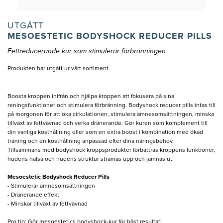
UTGÅTT
MESOESTETIC BODYSHOCK REDUCER PILLS
Fettreducerande kur som stimulerar förbränningen
Produkten har utgått ur vårt sortiment.
Boosta kroppen inifrån och hjälpa kroppen att fokusera på sina
reningsfunktioner och stimulera förbränning. Bodyshock reducer pills intas till
på morgonen för att öka cirkulationen, stimulera ämnesomsättningen, minska
tillväxt av fettvävnad och verka dränerande. Gör kuren som komplement till
din vanliga kosthållning eller som en extra boost i kombination med ökad
träning och en kosthållning anpassad efter dina näringsbehov.
Tillsammans med bodyshock kroppsprodukter förbättras kroppens funktioner,
hudens hälsa och hudens struktur stramas upp och jämnas ut.
Mesoestetic Bodyshock Reducer Pills
- Stimulerar ämnesomsättningen
- Dränerande effekt
- Minskar tillväxt av fettvävnad
Pro tip: Gör mesoestetics bodyshock-kur för bäst resultat!