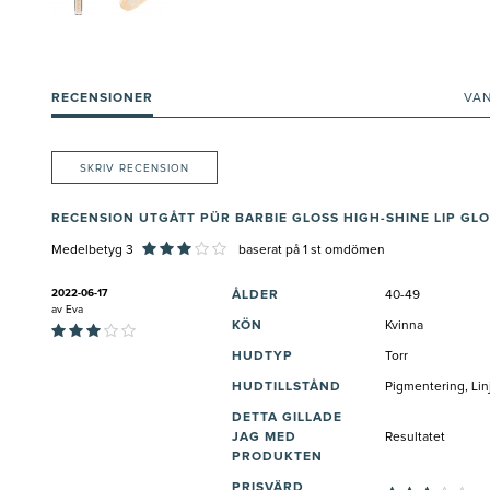
RECENSIONER
VA
SKRIV RECENSION
RECENSION UTGÅTT PÜR BARBIE GLOSS HIGH-SHINE LIP GL
Medelbetyg 3
baserat på
1
st omdömen
2022-06-17
ÅLDER
40-49
av
Eva
KÖN
Kvinna
HUDTYP
Torr
HUDTILLSTÅND
Pigmentering, Lin
DETTA GILLADE
JAG MED
Resultatet
PRODUKTEN
PRISVÄRD