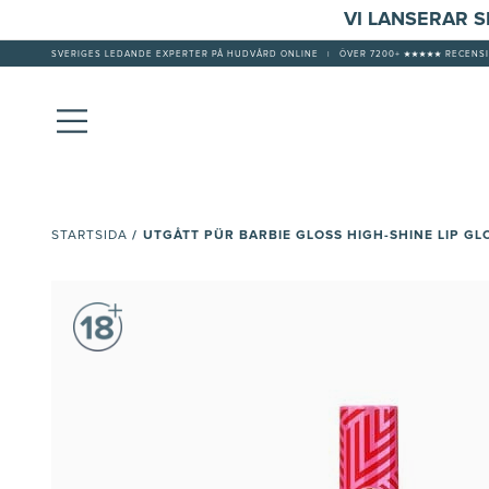
VI LANSERAR 
SVERIGES LEDANDE EXPERTER PÅ HUDVÅRD ONLINE
|
ÖVER 7200+ ★★★★★ RECENSI
/
UTGÅTT PÜR BARBIE GLOSS HIGH-SHINE LIP GL
STARTSIDA