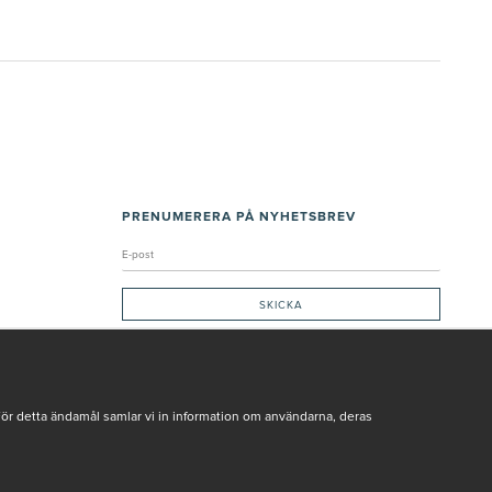
PRENUMERERA PÅ NYHETSBREV
Genom att ge min e-post, accepterar jag Seth och Sally
integritetspolicy
De uppgifter du matar in kommer endast användas till våra nyhetsbrev.
För detta ändamål samlar vi in information om användarna, deras