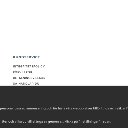
KUNDSERVICE
INTEGRITETSPOLICY
KÖPVILLKOR
BETALNINGSVILLKOR
SÅ HANDLAR DU
VANLIGA FRÅGOR ORDER
OM OSS
JOBBA MED OSS
REKLAMATION
personanpassad annonsering och för hålla våra webbplatser tillförlitliga och säkra. 
COOKIE-INSTÄLLNINGAR
tillåter och vilka du vill stänga av genom att klicka på "Inställningar" nedan.