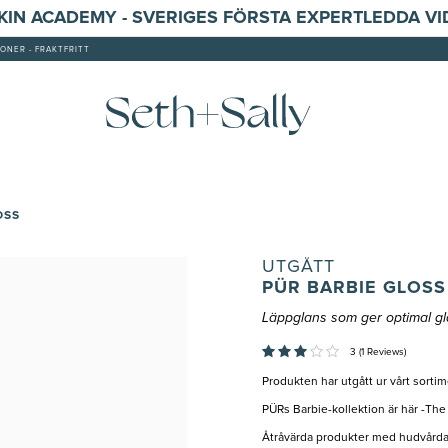
SKIN ACADEMY - SVERIGES FÖRSTA EXPERTLEDDA V
ONER - FRAKTFRITT
OSS
UTGÅTT
PÜR BARBIE GLOSS 
Läppglans som ger optimal gl
3 (1 Reviews)
Produkten har utgått ur vårt sorti
PÜRs Barbie-kollektion är här -The
Åtråvärda produkter med hudvårdan