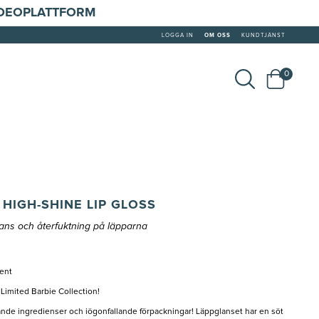
IDEOPLATTFORM
LOGGA IN
OM OSS
KUNDTJÄNST
0
HIGH-SHINE LIP GLOSS
ans och återfuktning på läpparna
ment
 Limited Barbie Collection!
de ingredienser och iögonfallande förpackningar! Läppglanset har en söt