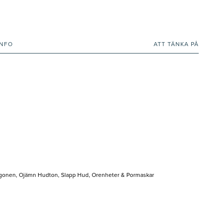
INFO
ATT TÄNKA PÅ
t Ögonen, Ojämn Hudton, Slapp Hud, Orenheter & Pormaskar