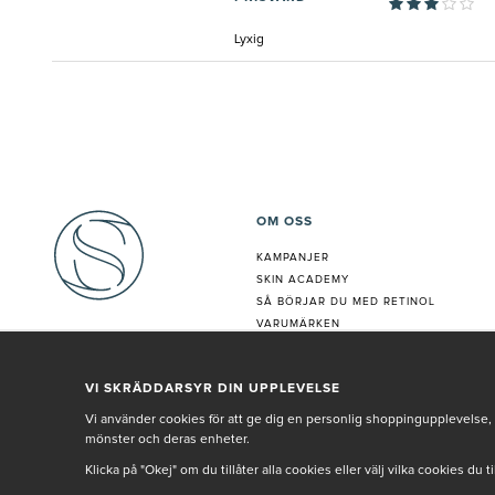
Lyxig
OM OSS
KAMPANJER
SKIN ACADEMY
S
Å BÖRJAR DU MED RETINOL
VARUMÄRKEN
HUDANALYS
BEHANDLING
VI SKRÄDDARSYR DIN UPPLEVELSE
VÅR PERSONAL
Vi använder cookies för att ge dig en personlig shoppingupplevelse, 
mönster och deras enheter.
Klicka på "Okej" om du tillåter alla cookies eller välj vilka cookies du 