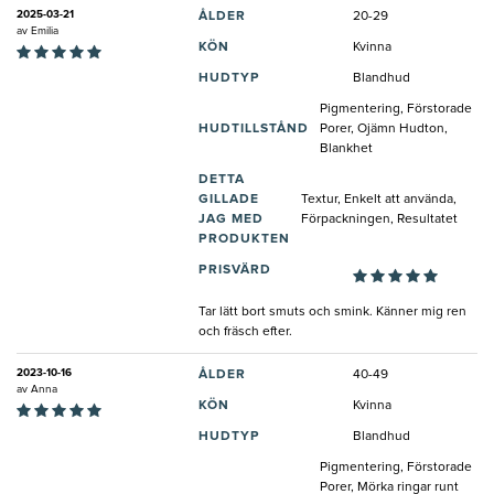
2025-03-21
ÅLDER
20-29
av
Emilia
KÖN
Kvinna
HUDTYP
Blandhud
Pigmentering, Förstorade
HUDTILLSTÅND
Porer, Ojämn Hudton,
Blankhet
DETTA
GILLADE
Textur, Enkelt att använda,
JAG MED
Förpackningen, Resultatet
PRODUKTEN
PRISVÄRD
Tar lätt bort smuts och smink. Känner mig ren
och fräsch efter.
2023-10-16
ÅLDER
40-49
av
Anna
KÖN
Kvinna
HUDTYP
Blandhud
Pigmentering, Förstorade
Porer, Mörka ringar runt