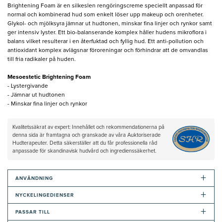
Brightening Foam är en silkeslen rengöringscreme speciellt anpassad för
normal och kombinerad hud som enkelt löser upp makeup och orenheter.
Glykol- och mjölksyra jämnar ut hudtonen, minskar fina linjer och rynkor samt
ger intensiv lyster. Ett bio-balanserande komplex håller hudens mikroflora i
balans vilket resulterar i en återfuktad och fyllig hud. Ett anti-pollution och
antioxidant komplex avlägsnar föroreningar och förhindrar att de omvandlas
till fria radikaler på huden.
Mesoestetic Brightening Foam
- Lystergivande
- Jämnar ut hudtonen
- Minskar fina linjer och rynkor
Kvalitetssäkrat av expert: Innehållet och rekommendationerna på
denna sida är framtagna och granskade av våra Auktoriserade
Hudterapeuter. Detta säkerställer att du får professionella råd
anpassade för skandinavisk hudvård och ingredienssäkerhet.
+
ANVÄNDNING
+
NYCKELINGEDIENSER
+
PASSAR TILL