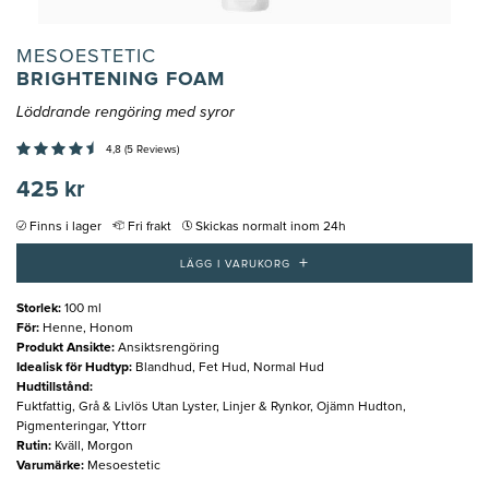
MESOESTETIC
BRIGHTENING FOAM
Löddrande rengöring med syror
4,8 (5 Reviews)
425 kr
Finns i lager
Fri frakt
Skickas normalt inom 24h
+
LÄGG I VARUKORG
Storlek
:
100 ml
För
:
Henne, Honom
Produkt Ansikte
:
Ansiktsrengöring
Idealisk för Hudtyp
:
Blandhud, Fet Hud, Normal Hud
Hudtillstånd
:
Fuktfattig, Grå & Livlös Utan Lyster, Linjer & Rynkor, Ojämn Hudton,
Pigmenteringar, Yttorr
Rutin
:
Kväll, Morgon
Varumärke
:
Mesoestetic