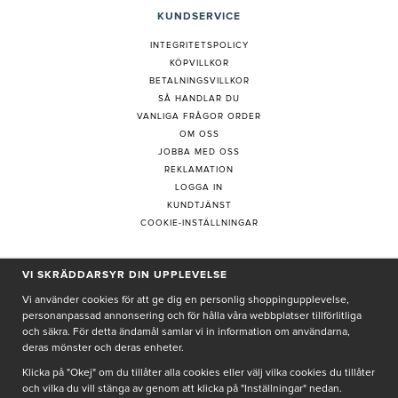
KUNDSERVICE
INTEGRITETSPOLICY
KÖPVILLKOR
BETALNINGSVILLKOR
SÅ HANDLAR DU
VANLIGA FRÅGOR ORDER
OM OSS
JOBBA MED OSS
REKLAMATION
LOGGA IN
KUNDTJÄNST
COOKIE-INSTÄLLNINGAR
PRENUMERERA PÅ NYHETSBREV
VI SKRÄDDARSYR DIN UPPLEVELSE
Vi använder cookies för att ge dig en personlig shoppingupplevelse,
personanpassad annonsering och för hålla våra webbplatser tillförlitliga
och säkra. För detta ändamål samlar vi in information om användarna,
deras mönster och deras enheter.
Genom att ge min e-post, accepterar jag Seth och Sally
integritetspolicy
Klicka på "Okej" om du tillåter alla cookies eller välj vilka cookies du tillåter
och vilka du vill stänga av genom att klicka på "Inställningar" nedan.
De uppgifter du matar in kommer endast användas till våra nyhetsbrev.