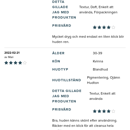
DETTA
GILLADE
Textur, Doft, Enkelt att
JAG MED
använda, Förpackningen
PRODUKTEN
PRISVÄRD
Mycket dryg och med endast en liten klick blir
huden ren.
2022-02-21
ÅLDER
30-39
av
Mari
KÖN
Kvinna
HUDTYP
Blandhud
Pigmentering, Ojämn
HUDTILLSTÅND
Hudton
DETTA GILLADE
Textur, Enkelt att
JAG MED
använda
PRODUKTEN
PRISVÄRD
Bra, huden känns skönt efter användning.
Räcker med en klick för att cleansa hela