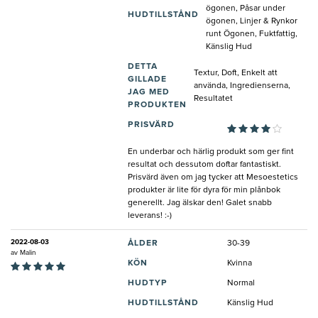
ögonen, Påsar under
HUDTILLSTÅND
ögonen, Linjer & Rynkor
runt Ögonen, Fuktfattig,
Känslig Hud
DETTA
Textur, Doft, Enkelt att
GILLADE
använda, Ingredienserna,
JAG MED
Resultatet
PRODUKTEN
PRISVÄRD
En underbar och härlig produkt som ger fint
resultat och dessutom doftar fantastiskt.
Prisvärd även om jag tycker att Mesoestetics
produkter är lite för dyra för min plånbok
generellt. Jag älskar den! Galet snabb
leverans! :-)
2022-08-03
ÅLDER
30-39
av
Malin
KÖN
Kvinna
HUDTYP
Normal
HUDTILLSTÅND
Känslig Hud