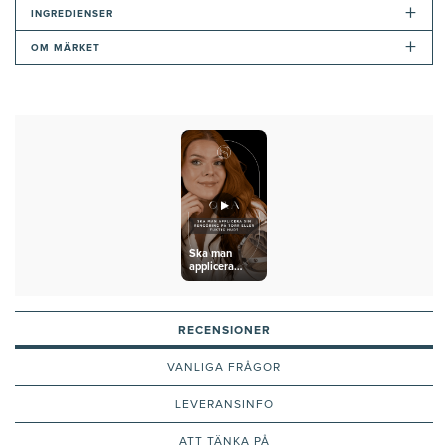
+
INGREDIENSER
+
OM MÄRKET
Ska man
applicera
rengöring på
fuktig eller
torr hud?
RECENSIONER
VANLIGA FRÅGOR
LEVERANSINFO
ATT TÄNKA PÅ